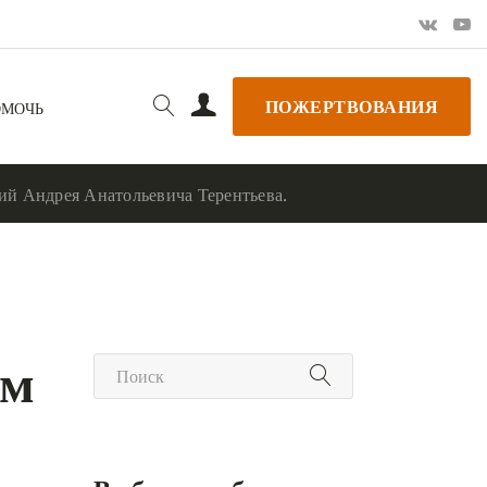
ПОЖЕРТВОВАНИЯ
ОМОЧЬ
кций Андрея Анатольевича Терентьева.
им