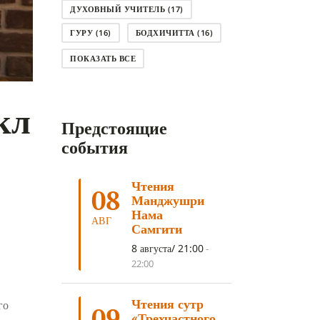
ДУХОВНЫЙ УЧИТЕЛЬ
(17)
ГУРУ
(16)
БОДХИЧИТТА
(16)
ЛОДЖОНГ
(15)
СМЕРТЬ
(14)
ПОКАЗАТЬ ВСЕ
КНИГА
(14)
САГА ДАВА
(13)
кл
НЬЮНГНЕ
(12)
КАРМА
(11)
Предстоящие
ЧЕТЫРЕ БЛАГОРОДНЫЕ ИСТИНЫ
(11)
события
КАЛАЧАКРА
(11)
Чтения
ПРИРОДА УМА
(11)
08
Манджушри
ДНИ ПРЕУМНОЖЕНИЯ
(10)
Нама
АВГ
Самгити
СОВЕТ
(10)
НЁНДРО
(8)
8 августа/ 21:00
-
САНСАРА
(8)
ДНИ ЧУДЕС
(8)
22:00
СТРАДАНИЕ
(7)
Чтения сутр
го
КОРОНАВИРУС COVID-19
(7)
09
«Трехчастного