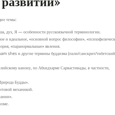
о развитии»
щие темы:
душа, дух, Я — особенности русскоязычной терминологии.
ное и идеальное, «основной вопрос философии», «психофизическ
ория, «паранормальные» явления.
am shes и другие термины буддизма (пали/санскрит/тибетский
алийскому канону, по Абхидхарме Сарвастивады, в частности,
Природа Будды».
антовой механикой.
нании».
изме.