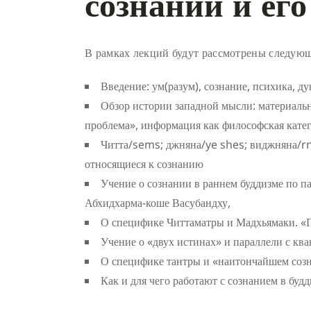
сознании и ег
В рамках лекций будут рассмотрены следую
Введение: ум(разум), сознание, психика, 
Обзор истории западной мысли: материаль
проблема», информация как философская катег
Читта/sems; джняна/ye shes; виджняна/rn
относящиеся к сознанию
Учение о сознании в раннем буддизме по п
Абхидхарма-коше Васубандху,
О специфике Читтаматры и Мадхьямаки. «
Учение о «двух истинах» и параллели с кв
О специфике тантры и «наитончайшем соз
Как и для чего работают с сознанием в будд