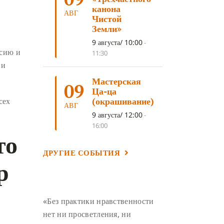
ЛОСАР
(7)
канона
АВГ
Чистой
АНАЛИТИЧЕСКАЯ МЕДИТАЦИЯ
(7)
Земли»
КАК МЕДИТИРОВАТЬ
(6)
9 августа/ 10:00
-
ссию и
11:30
ЦА-ЦА
(6)
ДХАРМА
(6)
 и
ДОСТ. САНГЬЕ КХАНДРО
(6)
Мастерская
09
ТРИ ОСНОВЫ ПУТИ
(5)
Ца-ца
(окрашивание)
сех
ЛХАБАБ ДУЧЕН
(5)
АВГ
9 августа/ 12:00
-
ОЧИСТИТЕЛЬНЫЕ ПРАКТИКИ
(5)
16:00
то
САМ СЕБЕ ПСИХОЛОГ
(5)
ДРУГИЕ СОБЫТИЯ
УМ И ЕГО ПОТЕНЦИАЛ
(4)
р
САДХАНА
(4)
ОТРЕЧЕНИЕ
(4)
ВОСЕМЬ ОБЕТОВ
(4)
«Без практики нравственности
ПОДНОШЕНИЯ
(4)
нет ни просветления, ни
ВОСЕМЬ СТРОФ
(4)