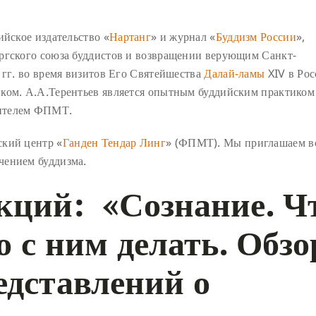
ийское издательство «
Нартанг
» и журнал «
Буддизм России
»,
ргского союза буддистов и возвращении верующим Санкт-
 гг. во время визитов Его Святейшества
Далай-ламы
XIV в Ро
ком. А.А.Терентьев является опытным буддийским практиком
чителем ФПМТ.
ский центр «
Ганден Тендар Линг
» (ФПМТ). Мы приглашаем в
чением буддизма.
кций: «Сознание. Ч
то с ним делать. Обзо
едставлений о