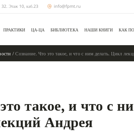
 32. Этаж 10, каб.23
info@fpmt.ru
ПРАКТИКИ
ЦА-ЦА
БИБЛИОТЕКА
НАШИ КНИГИ
КАК П
вости
/
Сознание. Что это такое, и что с ним делать. Цикл ле
это такое, и что с н
лекций Андрея