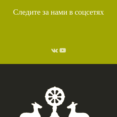
КИРТИ ЦЕНШАБ РИНПОЧЕ
(1)
ДВОЙНАЯ СУТРА
(1)
Следите за нами в соцсетях
СТИХИЙНЫЕ БЕДСТВИЯ
(1)