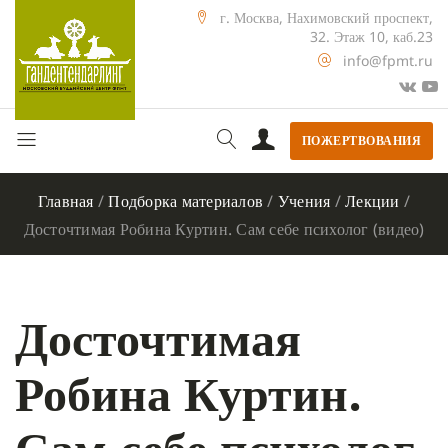
г. Москва, Нахимовский проспект,
32. Этаж 10, каб.23
info@fpmt.ru
ПОЖЕРТВОВАНИЯ
Главная
/
Подборка материалов
/
Учения
/
Лекции
/
Досточтимая Робина Куртин. Сам себе психолог (видео)
Досточтимая
Робина Куртин.
Сам себе психолог