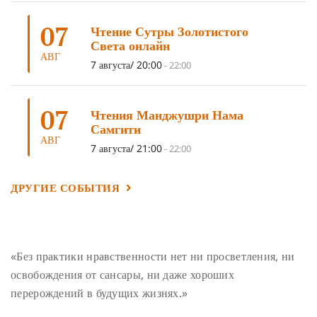
ОТРЕЧЕНИЕ
(4)
ВОСЕМЬ ОБЕТОВ
(4)
07
Чтение Сутры Золотистого
ПОДНОШЕНИЯ
(4)
ВОСЕМЬ СТРОФ
(4)
Света онлайн
АВГ
ГАНДЕН ЛХАГЬЯМА
(3)
РАВНОСТНОСТЬ
(3)
7 августа/ 20:00
-
22:00
ШАМАТХА
(3)
НИРВАНА
(3)
СХЕМЫ ЛАМРИМА
(3)
07
ТРЕНИРОВКА УМА
(3)
МОНАШЕСТВО
(3)
Чтения Манджушри Нама
Самгити
ПРЕДВАРИТЕЛЬНЫЕ ПРАКТИКИ
(3)
МУДРОСТЬ
(3)
АВГ
7 августа/ 21:00
-
22:00
ЧОКОР ДЮЧЕН
(3)
ПОСВЯЩЕНИЕ
(2)
ГНЕВ
(2)
ПРОСТИРАНИЯ
(2)
ДАГРИ РИНПОЧЕ
(2)
ДРУГИЕ СОБЫТИЯ
ГРУППОВАЯ ПРАКТИКА
(2)
ДЕПРЕССИЯ
(2)
СОСТРАДАНИЕ
(2)
СИНГХАНАДА
(2)
ДВЕНАДЦАТЬ ЗВЕНЬЕВ ВЗАИМОЗАВИСИМОГО
«Без практики нравственности нет ни просветления, ни
ПРОИСХОЖДЕНИЯ
(2)
освобождения от сансары, ни даже хороших
ПАМЯТКА
(2)
ПРАДЖНЯПАРАМИТА
(2)
перерождений в будущих жизнях.»
СУТРА СЕРДЦА
(2)
САНГХА
(2)