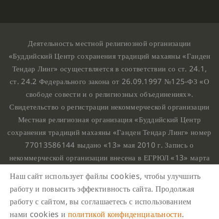
Деятельность местной религиозной организации
«Буддийский Центр сохранения традиций махаяны «Ганден
Тендар Линг» осуществляется в соответствии со ст. 24.1,
ст. 24.2 Федерального закона от 26.09.1997 №125-ФЗ «О
свободе совести и о религиозных объединениях».
Свидетельство о регистрации некоммерческой организации
Местная религиозная организация «Буддийский Центр
сохранения традиций махаяны «Ганден Тендар Линг» номер
77013586144 выдано «13» мая 2010 г. Запись о
некоммерческой организации внесена в ЕГРЮЛ «13» марта
2010 г. за основным государственным регистрационным
Наш сайт использует файлы cookies, чтобы улучшить
номером 1107799015708.
работу и повысить эффективность сайта. Продолжая
Ганден Тендар Линг © 2020 Все права защищены
работу с сайтом, вы соглашаетесь с использованием
Наш адрес : г. Москва, Нахимовский проспект, 32. Этаж
нами cookies и
политикой конфиденциальности
.