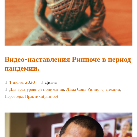
Видео-наставления Ринпоче в период
пандемии.
1 июня, 2020
Диана
Для всех уровней понимания
,
Лама Сопа Ринпоче
,
Лекции
,
Переводы
,
Практики(разное)