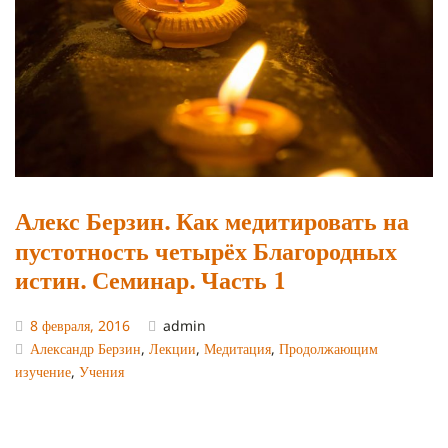
Алекс Берзин. Как медитировать на
пустотность четырёх Благородных
истин. Семинар. Часть 1
8 февраля, 2016
admin
Александр Берзин
,
Лекции
,
Медитация
,
Продолжающим
изучение
,
Учения