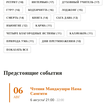
РЕТРИТ
(18)
ИНТЕРВЬЮ
(17)
ДУХОВНЫЙ УЧИТЕЛЬ
(17)
ГУРУ
(16)
БОДХИЧИТТА
(16)
ЛОДЖОНГ
(15)
СМЕРТЬ
(14)
КНИГА
(14)
САГА ДАВА
(13)
НЬЮНГНЕ
(12)
КАРМА
(11)
ЧЕТЫРЕ БЛАГОРОДНЫЕ ИСТИНЫ
(11)
КАЛАЧАКРА
(11)
ПРИРОДА УМА
(11)
ДНИ ПРЕУМНОЖЕНИЯ
(10)
СОВЕТ
(10)
НЁНДРО
(8)
САНСАРА
(8)
ПОКАЗАТЬ ВСЕ
ДНИ ЧУДЕС
(8)
СТРАДАНИЕ
(7)
КОРОНАВИРУС COVID-19
(7)
ЛОСАР
(7)
Предстоящие события
АНАЛИТИЧЕСКАЯ МЕДИТАЦИЯ
(7)
КАК МЕДИТИРОВАТЬ
(6)
ЦА-ЦА
(6)
ДХАРМА
(6)
ДОСТ. САНГЬЕ КХАНДРО
(6)
06
Чтения Манджушри Нама
ТРИ ОСНОВЫ ПУТИ
(5)
ЛХАБАБ ДУЧЕН
(5)
Самгити
ОЧИСТИТЕЛЬНЫЕ ПРАКТИКИ
(5)
САМ СЕБЕ ПСИХОЛОГ
(5)
АВГ
6 августа/ 21:00
-
22:00
УМ И ЕГО ПОТЕНЦИАЛ
(4)
САДХАНА
(4)