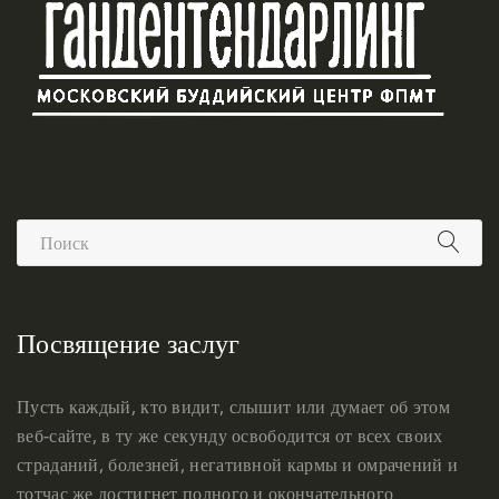
Посвящение заслуг
Пусть каждый, кто видит, слышит или думает об этом
веб-сайте, в ту же секунду освободится от всех своих
страданий, болезней, негативной кармы и омрачений и
тотчас же достигнет полного и окончательного