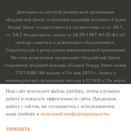
Деятельность местной религиозной организации
«Буддийский Центр сохранения традиций махаяны «Ганден
Тендар Линг» осуществляется в соответствии со ст. 24.1,
ст. 24.2 Федерального закона от 26.09.1997 №125-ФЗ «О
свободе совести и о религиозных объединениях».
Свидетельство о регистрации некоммерческой организации
Местная религиозная организация «Буддийский Центр
сохранения традиций махаяны «Ганден Тендар Линг» номер
77013586144 выдано «13» мая 2010 г. Запись о
некоммерческой организации внесена в ЕГРЮЛ «13» марта
2010 г. за основным государственным регистрационным
Наш сайт использует файлы cookies, чтобы улучшить
номером 1107799015708.
работу и повысить эффективность сайта. Продолжая
Ганден Тендар Линг © 2020 Все права защищены
работу с сайтом, вы соглашаетесь с использованием
Наш адрес : г. Москва, Нахимовский проспект, 32. Этаж
нами cookies и
политикой конфиденциальности
.
10, каб.1023,
ПРИНЯТЬ