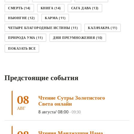
СМЕРТЬ
(14)
КНИГА
(14)
САГА ДАВА
(13)
НЬЮНГНЕ
(12)
КАРМА
(11)
ЧЕТЫРЕ БЛАГОРОДНЫЕ ИСТИНЫ
(11)
КАЛАЧАКРА
(11)
ПРИРОДА УМА
(11)
ДНИ ПРЕУМНОЖЕНИЯ
(10)
СОВЕТ
(10)
НЁНДРО
(8)
САНСАРА
(8)
ПОКАЗАТЬ ВСЕ
ДНИ ЧУДЕС
(8)
СТРАДАНИЕ
(7)
КОРОНАВИРУС COVID-19
(7)
ЛОСАР
(7)
Предстоящие события
АНАЛИТИЧЕСКАЯ МЕДИТАЦИЯ
(7)
КАК МЕДИТИРОВАТЬ
(6)
ЦА-ЦА
(6)
ДХАРМА
(6)
ДОСТ. САНГЬЕ КХАНДРО
(6)
08
Чтение Сутры Золотистого
ТРИ ОСНОВЫ ПУТИ
(5)
ЛХАБАБ ДУЧЕН
(5)
Света онлайн
ОЧИСТИТЕЛЬНЫЕ ПРАКТИКИ
(5)
САМ СЕБЕ ПСИХОЛОГ
(5)
АВГ
8 августа/ 08:00
-
09:30
УМ И ЕГО ПОТЕНЦИАЛ
(4)
САДХАНА
(4)
ОТРЕЧЕНИЕ
(4)
ВОСЕМЬ ОБЕТОВ
(4)
Чтения Манджушри Нама