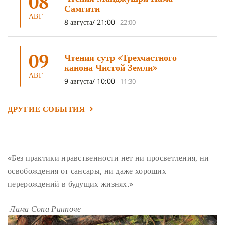
08
ПОДНОШЕНИЯ
(4)
ВОСЕМЬ СТРОФ
(4)
Самгити
АВГ
ГАНДЕН ЛХАГЬЯМА
(3)
РАВНОСТНОСТЬ
(3)
8 августа/ 21:00
-
22:00
ШАМАТХА
(3)
НИРВАНА
(3)
СХЕМЫ ЛАМРИМА
(3)
09
ТРЕНИРОВКА УМА
(3)
МОНАШЕСТВО
(3)
Чтения сутр «Трехчастного
канона Чистой Земли»
ПРЕДВАРИТЕЛЬНЫЕ ПРАКТИКИ
(3)
МУДРОСТЬ
(3)
АВГ
9 августа/ 10:00
-
11:30
ЧОКОР ДЮЧЕН
(3)
ПОСВЯЩЕНИЕ
(2)
ГНЕВ
(2)
ПРОСТИРАНИЯ
(2)
ДАГРИ РИНПОЧЕ
(2)
ДРУГИЕ СОБЫТИЯ
ГРУППОВАЯ ПРАКТИКА
(2)
ДЕПРЕССИЯ
(2)
СОСТРАДАНИЕ
(2)
СИНГХАНАДА
(2)
ДВЕНАДЦАТЬ ЗВЕНЬЕВ ВЗАИМОЗАВИСИМОГО
«Без практики нравственности нет ни просветления, ни
ПРОИСХОЖДЕНИЯ
(2)
освобождения от сансары, ни даже хороших
ПАМЯТКА
(2)
ПРАДЖНЯПАРАМИТА
(2)
перерождений в будущих жизнях.»
СУТРА СЕРДЦА
(2)
САНГХА
(2)
Лама Сопа Ринпоче
ЧЕТЫРЕ БЕЗМЕРНЫХ
(2)
ТЕРПЕНИЕ
(2)