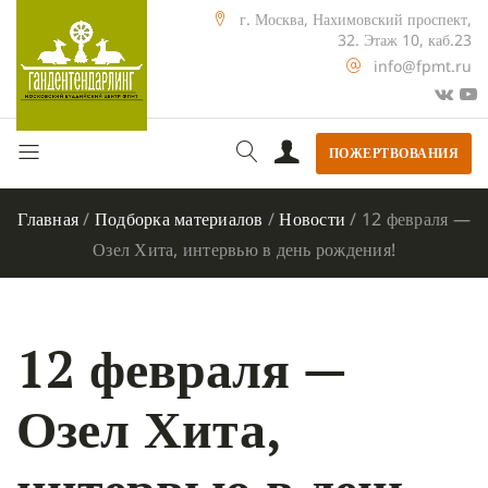
г. Москва, Нахимовский проспект,
32. Этаж 10, каб.23
info@fpmt.ru
ПОЖЕРТВОВАНИЯ
Главная
/
Подборка материалов
/
Новости
/
12 февраля —
Озел Хита, интервью в день рождения!
12 февраля —
Озел Хита,
интервью в день