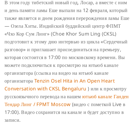
В этом году тибетский новый год, Лосар, а вместе с ним
и день памяти ламы Еше выпали на 12 февраля, который
также является и днем рождения перерождения ламы Еше
— Озела Хиты. Индийский буддийский центр ФПМТ
«Чхо Кор Сум Линг» (Choe Khor Sum Ling (CKSL)
подготовит к этому дню интервью из цикла «Сердечный
разговор» и приглашает присоединиться на премьеру,
которая состоится в 17:00 по московскому времени.
Вы
можете подключиться к просмотрю на ютьюб канале
организатора (ссылка на видео на ютьюб канале
организатора
Tenzin Osel Hita in An Open Heart
Conversation with CKSL Bengaluru
) или к просмотру
русскоязычного перевода на нашем
ютьюб канале Ганден
Тендар Линг / FPMT Moscow
(видео с пометкой Live в
17:00). Видео сохранится на канале и будет доступно в
записи.