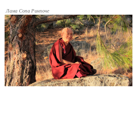
КОПАН
(2)
СУТРА ЗОЛОТИСТОГО СВЕТА
(2)
Лама Сопа Ринпоче
ЧАКРАСАМВАРА
(2)
ПРИРОДА БУДДЫ
(2)
КОНФЛИКТ
(2)
ДНИ БУДДЫ
(2)
НРАВСТВЕННОСТЬ
(2)
УТРЕННИЕ ПРАКТИКИ
(2)
АМИТАЮС
(2)
РАССТАВАНИЕ С ЧЕТЫРЬМЯ ПРИВЯЗАННОСТЯМИ
(2)
СЕНГХЕ ДРА
(2)
ВЗАИМОЗАВИСИМОСТЬ
(2)
ПРАКТИКА СОРАДОВАНИЯ
(2)
РЕЛИГИЯ
(1)
АТИША
(1)
ДЕНЬ ЧУДЕС
(1)
ИТОГИ
(1)
КРИЗИС
(1)
УДОВОЛЬСТВИЕ
(1)
СУТРА ВАДЖРНОГО ОТСЕЧЕНИЯ
(1)
ТХАНГТОНГ ГЬЯЛПО
(1)
ТОНГЛЕН
(1)
ГЕШЕ ТЕНЗИН СОПА
(1)
БОЛЬ
(1)
МИЛАРЕПА
(1)
КИРТИ ЦЕНШАБ РИНПОЧЕ
(1)
ДВОЙНАЯ СУТРА
(1)
СТИХИЙНЫЕ БЕДСТВИЯ
(1)