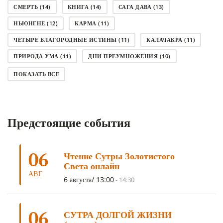
СМЕРТЬ
(14)
КНИГА
(14)
САГА ДАВА
(13)
НЬЮНГНЕ
(12)
КАРМА
(11)
ЧЕТЫРЕ БЛАГОРОДНЫЕ ИСТИНЫ
(11)
КАЛАЧАКРА
(11)
ПРИРОДА УМА
(11)
ДНИ ПРЕУМНОЖЕНИЯ
(10)
СОВЕТ
(10)
НЁНДРО
(8)
САНСАРА
(8)
ПОКАЗАТЬ ВСЕ
ДНИ ЧУДЕС
(8)
СТРАДАНИЕ
(7)
КОРОНАВИРУС COVID-19
(7)
ЛОСАР
(7)
Предстоящие события
АНАЛИТИЧЕСКАЯ МЕДИТАЦИЯ
(7)
КАК МЕДИТИРОВАТЬ
(6)
ЦА-ЦА
(6)
ДХАРМА
(6)
ДОСТ. САНГЬЕ КХАНДРО
(6)
06
Чтение Сутры Золотистого
ТРИ ОСНОВЫ ПУТИ
(5)
ЛХАБАБ ДУЧЕН
(5)
Света онлайн
ОЧИСТИТЕЛЬНЫЕ ПРАКТИКИ
(5)
САМ СЕБЕ ПСИХОЛОГ
(5)
АВГ
6 августа/ 13:00
-
14:30
УМ И ЕГО ПОТЕНЦИАЛ
(4)
САДХАНА
(4)
ОТРЕЧЕНИЕ
(4)
ВОСЕМЬ ОБЕТОВ
(4)
06
СУТРА ДОЛГОЙ ЖИЗНИ
ПОДНОШЕНИЯ
(4)
ВОСЕМЬ СТРОФ
(4)