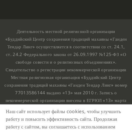
Деятельность местной религиозной организации
«Буддийский Центр сохранения традиций махаяны «Ганден
Тендар Линг» осуществляется в соответствии со ст. 24.1,
ст. 24.2 Федерального закона от 26.09.1997 №125-ФЗ «О
свободе совести и о религиозных объединениях».
Свидетельство о регистрации некоммерческой организации
Местная религиозная организация «Буддийский Центр
сохранения традиций махаяны «Ганден Тендар Линг» номер
77013586144 выдано «13» мая 2010 г. Запись о
некоммерческой организации внесена в ЕГРЮЛ «13» марта
2010 г. за основным государственным регистрационным
Наш сайт использует файлы cookies, чтобы улучшить
номером 1107799015708.
работу и повысить эффективность сайта. Продолжая
Ганден Тендар Линг © 2020 Все права защищены
работу с сайтом, вы соглашаетесь с использованием
Наш адрес : г. Москва, Нахимовский проспект, 32. Этаж