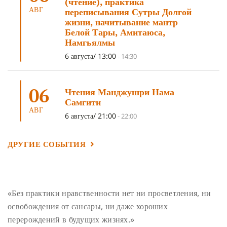
(чтение), практика
АВГ
переписывания Сутры Долгой
ГАНДЕН ЛХАГЬЯМА
(3)
РАВНОСТНОСТЬ
(3)
жизни, начитывание мантр
Белой Тары, Амитаюса,
ШАМАТХА
(3)
НИРВАНА
(3)
СХЕМЫ ЛАМРИМА
(3)
Намгьялмы
ТРЕНИРОВКА УМА
(3)
МОНАШЕСТВО
(3)
6 августа/ 13:00
-
14:30
ПРЕДВАРИТЕЛЬНЫЕ ПРАКТИКИ
(3)
МУДРОСТЬ
(3)
ЧОКОР ДЮЧЕН
(3)
ПОСВЯЩЕНИЕ
(2)
ГНЕВ
(2)
06
Чтения Манджушри Нама
ПРОСТИРАНИЯ
(2)
ДАГРИ РИНПОЧЕ
(2)
Самгити
АВГ
ГРУППОВАЯ ПРАКТИКА
(2)
ДЕПРЕССИЯ
(2)
6 августа/ 21:00
-
22:00
СОСТРАДАНИЕ
(2)
СИНГХАНАДА
(2)
ДРУГИЕ СОБЫТИЯ
ДВЕНАДЦАТЬ ЗВЕНЬЕВ ВЗАИМОЗАВИСИМОГО
ПРОИСХОЖДЕНИЯ
(2)
ПАМЯТКА
(2)
ПРАДЖНЯПАРАМИТА
(2)
СУТРА СЕРДЦА
(2)
САНГХА
(2)
«Без практики нравственности нет ни просветления, ни
освобождения от сансары, ни даже хороших
ЧЕТЫРЕ БЕЗМЕРНЫХ
(2)
ТЕРПЕНИЕ
(2)
перерождений в будущих жизнях.»
ЯНГСИ РИНПОЧЕ
(2)
ТИБЕТ
(2)
ЛАМА ЧОПА
(2)