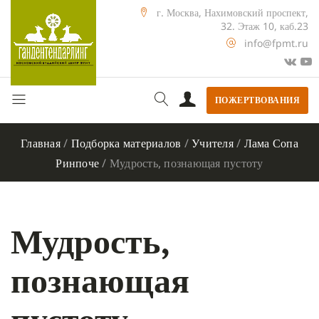
г. Москва, Нахимовский проспект,
32. Этаж 10, каб.23
info@fpmt.ru
ПОЖЕРТВОВАНИЯ
Главная
/
Подборка материалов
/
Учителя
/
Лама Сопа
Ринпоче
/
Мудрость, познающая пустоту
Мудрость,
познающая
пустоту