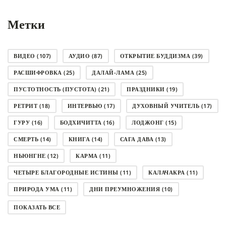
Метки
ВИДЕО
(107)
АУДИО
(87)
ОТКРЫТИЕ БУДДИЗМА
(39)
РАСШИФРОВКА
(25)
ДАЛАЙ-ЛАМА
(25)
ПУСТОТНОСТЬ (ПУСТОТА)
(21)
ПРАЗДНИКИ
(19)
РЕТРИТ
(18)
ИНТЕРВЬЮ
(17)
ДУХОВНЫЙ УЧИТЕЛЬ
(17)
ГУРУ
(16)
БОДХИЧИТТА
(16)
ЛОДЖОНГ
(15)
СМЕРТЬ
(14)
КНИГА
(14)
САГА ДАВА
(13)
НЬЮНГНЕ
(12)
КАРМА
(11)
ЧЕТЫРЕ БЛАГОРОДНЫЕ ИСТИНЫ
(11)
КАЛАЧАКРА
(11)
ПРИРОДА УМА
(11)
ДНИ ПРЕУМНОЖЕНИЯ
(10)
СОВЕТ
(10)
НЁНДРО
(8)
САНСАРА
(8)
ПОКАЗАТЬ ВСЕ
ДНИ ЧУДЕС
(8)
СТРАДАНИЕ
(7)