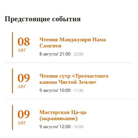
КОРОНАВИРУС COVID-19
(7)
ЛОСАР
(7)
Предстоящие события
АНАЛИТИЧЕСКАЯ МЕДИТАЦИЯ
(7)
КАК МЕДИТИРОВАТЬ
(6)
ЦА-ЦА
(6)
ДХАРМА
(6)
ДОСТ. САНГЬЕ КХАНДРО
(6)
08
Чтения Манджушри Нама
ТРИ ОСНОВЫ ПУТИ
(5)
ЛХАБАБ ДУЧЕН
(5)
Самгити
ОЧИСТИТЕЛЬНЫЕ ПРАКТИКИ
(5)
САМ СЕБЕ ПСИХОЛОГ
(5)
АВГ
8 августа/ 21:00
-
22:00
УМ И ЕГО ПОТЕНЦИАЛ
(4)
САДХАНА
(4)
ОТРЕЧЕНИЕ
(4)
ВОСЕМЬ ОБЕТОВ
(4)
09
Чтения сутр «Трехчастного
ПОДНОШЕНИЯ
(4)
ВОСЕМЬ СТРОФ
(4)
канона Чистой Земли»
АВГ
ГАНДЕН ЛХАГЬЯМА
(3)
РАВНОСТНОСТЬ
(3)
9 августа/ 10:00
-
11:30
ШАМАТХА
(3)
НИРВАНА
(3)
СХЕМЫ ЛАМРИМА
(3)
09
ТРЕНИРОВКА УМА
(3)
МОНАШЕСТВО
(3)
Мастерская Ца-ца
(окрашивание)
ПРЕДВАРИТЕЛЬНЫЕ ПРАКТИКИ
(3)
МУДРОСТЬ
(3)
АВГ
9 августа/ 12:00
-
16:00
ЧОКОР ДЮЧЕН
(3)
ПОСВЯЩЕНИЕ
(2)
ГНЕВ
(2)