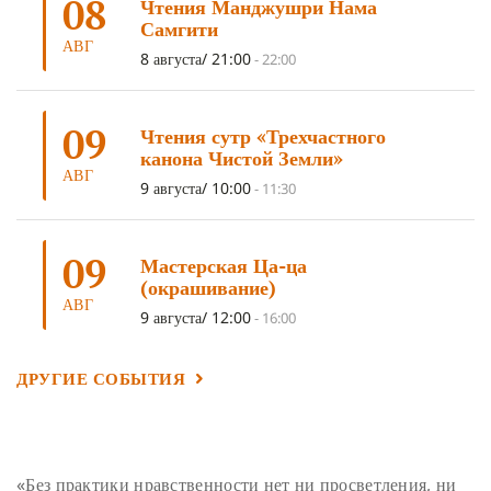
08
Чтения Манджушри Нама
ТРИ ОСНОВЫ ПУТИ
(5)
ЛХАБАБ ДУЧЕН
(5)
Самгити
ОЧИСТИТЕЛЬНЫЕ ПРАКТИКИ
(5)
САМ СЕБЕ ПСИХОЛОГ
(5)
АВГ
8 августа/ 21:00
-
22:00
УМ И ЕГО ПОТЕНЦИАЛ
(4)
САДХАНА
(4)
ОТРЕЧЕНИЕ
(4)
ВОСЕМЬ ОБЕТОВ
(4)
09
Чтения сутр «Трехчастного
ПОДНОШЕНИЯ
(4)
ВОСЕМЬ СТРОФ
(4)
канона Чистой Земли»
АВГ
ГАНДЕН ЛХАГЬЯМА
(3)
РАВНОСТНОСТЬ
(3)
9 августа/ 10:00
-
11:30
ШАМАТХА
(3)
НИРВАНА
(3)
СХЕМЫ ЛАМРИМА
(3)
09
ТРЕНИРОВКА УМА
(3)
МОНАШЕСТВО
(3)
Мастерская Ца-ца
(окрашивание)
ПРЕДВАРИТЕЛЬНЫЕ ПРАКТИКИ
(3)
МУДРОСТЬ
(3)
АВГ
9 августа/ 12:00
-
16:00
ЧОКОР ДЮЧЕН
(3)
ПОСВЯЩЕНИЕ
(2)
ГНЕВ
(2)
ПРОСТИРАНИЯ
(2)
ДАГРИ РИНПОЧЕ
(2)
ДРУГИЕ СОБЫТИЯ
ГРУППОВАЯ ПРАКТИКА
(2)
ДЕПРЕССИЯ
(2)
СОСТРАДАНИЕ
(2)
СИНГХАНАДА
(2)
ДВЕНАДЦАТЬ ЗВЕНЬЕВ ВЗАИМОЗАВИСИМОГО
«Без практики нравственности нет ни просветления, ни