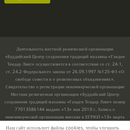
Деятельность местной религиозной организации
«Буддийский Центр сохранения традиций махаяны «Ганден
Тендар Линг» осуществляется в соответствии со ст. 24.1,
ст. 24.2 Федерального закона от 26.09.1997 №125-ФЗ «О
свободе совести и о религиозных объединениях».
Свидетельство о регистрации некоммерческой организации
Местная религиозная организация «Буддийский Центр
сохранения традиций махаяны «Ганден Тендар Линг» номер
77013586144 выдано «13» мая 2010 г. Запись о
некоммерческой организации внесена в ЕГРЮЛ «13» марта
2010 г. за основным государственным регистрационным
Наш сайт использует файлы cookies, чтобы улучшить