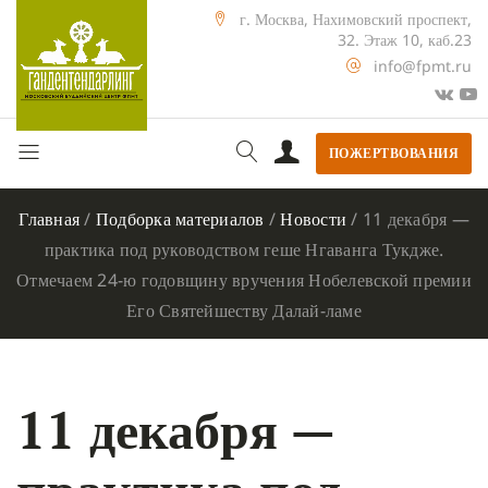
г. Москва, Нахимовский проспект,
32. Этаж 10, каб.23
info@fpmt.ru
ПОЖЕРТВОВАНИЯ
Главная
/
Подборка материалов
/
Новости
/
11 декабря —
практика под руководством геше Нгаванга Тукдже.
Отмечаем 24-ю годовщину вручения Нобелевской премии
Его Святейшеству Далай-ламе
11 декабря —