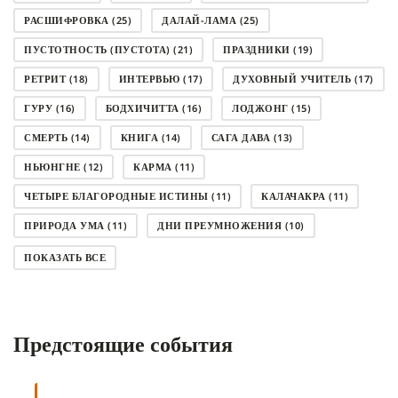
РАСШИФРОВКА
(25)
ДАЛАЙ-ЛАМА
(25)
ПУСТОТНОСТЬ (ПУСТОТА)
(21)
ПРАЗДНИКИ
(19)
РЕТРИТ
(18)
ИНТЕРВЬЮ
(17)
ДУХОВНЫЙ УЧИТЕЛЬ
(17)
ГУРУ
(16)
БОДХИЧИТТА
(16)
ЛОДЖОНГ
(15)
СМЕРТЬ
(14)
КНИГА
(14)
САГА ДАВА
(13)
НЬЮНГНЕ
(12)
КАРМА
(11)
ЧЕТЫРЕ БЛАГОРОДНЫЕ ИСТИНЫ
(11)
КАЛАЧАКРА
(11)
ПРИРОДА УМА
(11)
ДНИ ПРЕУМНОЖЕНИЯ
(10)
СОВЕТ
(10)
НЁНДРО
(8)
САНСАРА
(8)
ПОКАЗАТЬ ВСЕ
ДНИ ЧУДЕС
(8)
СТРАДАНИЕ
(7)
КОРОНАВИРУС COVID-19
(7)
ЛОСАР
(7)
Предстоящие события
АНАЛИТИЧЕСКАЯ МЕДИТАЦИЯ
(7)
КАК МЕДИТИРОВАТЬ
(6)
ЦА-ЦА
(6)
ДХАРМА
(6)
ДОСТ. САНГЬЕ КХАНДРО
(6)