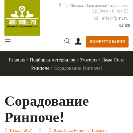
г. Москва, Нахимовский проспект,
32. Этаж 10, каб.23
info@fpmt.ru
ПОЖЕРТВОВАНИЯ
Главная
/
Подборка материалов
/
Учителя
/
Лама Сопа
Ринпоче
/
Сорадование Ринпоче!
Сорадование
Ринпоче!
15 мая, 2021
Лама Сопа Ринпоче
,
Новости