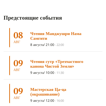
ДНИ ЧУДЕС
(8)
СТРАДАНИЕ
(7)
КОРОНАВИРУС COVID-19
(7)
ЛОСАР
(7)
Предстоящие события
АНАЛИТИЧЕСКАЯ МЕДИТАЦИЯ
(7)
КАК МЕДИТИРОВАТЬ
(6)
ЦА-ЦА
(6)
ДХАРМА
(6)
ДОСТ. САНГЬЕ КХАНДРО
(6)
08
Чтения Манджушри Нама
ТРИ ОСНОВЫ ПУТИ
(5)
ЛХАБАБ ДУЧЕН
(5)
Самгити
ОЧИСТИТЕЛЬНЫЕ ПРАКТИКИ
(5)
САМ СЕБЕ ПСИХОЛОГ
(5)
АВГ
8 августа/ 21:00
-
22:00
УМ И ЕГО ПОТЕНЦИАЛ
(4)
САДХАНА
(4)
ОТРЕЧЕНИЕ
(4)
ВОСЕМЬ ОБЕТОВ
(4)
09
Чтения сутр «Трехчастного
ПОДНОШЕНИЯ
(4)
ВОСЕМЬ СТРОФ
(4)
канона Чистой Земли»
АВГ
ГАНДЕН ЛХАГЬЯМА
(3)
РАВНОСТНОСТЬ
(3)
9 августа/ 10:00
-
11:30
ШАМАТХА
(3)
НИРВАНА
(3)
СХЕМЫ ЛАМРИМА
(3)
09
ТРЕНИРОВКА УМА
(3)
МОНАШЕСТВО
(3)
Мастерская Ца-ца
(окрашивание)
ПРЕДВАРИТЕЛЬНЫЕ ПРАКТИКИ
(3)
МУДРОСТЬ
(3)
АВГ
9 августа/ 12:00
-
16:00
ЧОКОР ДЮЧЕН
(3)
ПОСВЯЩЕНИЕ
(2)
ГНЕВ
(2)