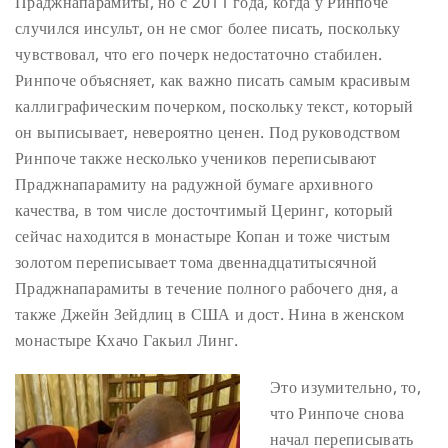
Праджнапарамиты, но с 2011 года, когда у Ринпоче
случился инсульт, он не смог более писать, поскольку
чувствовал, что его почерк недостаточно стабилен.
Ринпоче объясняет, как важно писать самым красивым
каллиграфическим почерком, поскольку текст, который
он выписывает, невероятно ценен. Под руководством
Ринпоче также несколько учеников переписывают
Праджнапарамиту на радужной бумаге архивного
качества, в том числе досточтимый Церинг, который
сейчас находится в монастыре Копан и тоже чистым
золотом переписывает тома двеннадцатитысячной
Праджнапарамиты в течение полного рабочего дня, а
также Джейн Зейдлиц в США и дост. Нина в женском
монастыре Кхачо Гакьил Линг.
Это изумительно, то,
что Ринпоче снова
начал переписывать