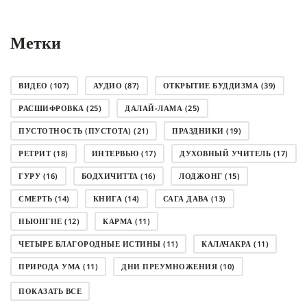
Метки
ВИДЕО
(107)
АУДИО
(87)
ОТКРЫТИЕ БУДДИЗМА
(39)
РАСШИФРОВКА
(25)
ДАЛАЙ-ЛАМА
(25)
ПУСТОТНОСТЬ (ПУСТОТА)
(21)
ПРАЗДНИКИ
(19)
РЕТРИТ
(18)
ИНТЕРВЬЮ
(17)
ДУХОВНЫЙ УЧИТЕЛЬ
(17)
ГУРУ
(16)
БОДХИЧИТТА
(16)
ЛОДЖОНГ
(15)
СМЕРТЬ
(14)
КНИГА
(14)
САГА ДАВА
(13)
НЬЮНГНЕ
(12)
КАРМА
(11)
ЧЕТЫРЕ БЛАГОРОДНЫЕ ИСТИНЫ
(11)
КАЛАЧАКРА
(11)
ПРИРОДА УМА
(11)
ДНИ ПРЕУМНОЖЕНИЯ
(10)
СОВЕТ
(10)
НЁНДРО
(8)
САНСАРА
(8)
ПОКАЗАТЬ ВСЕ