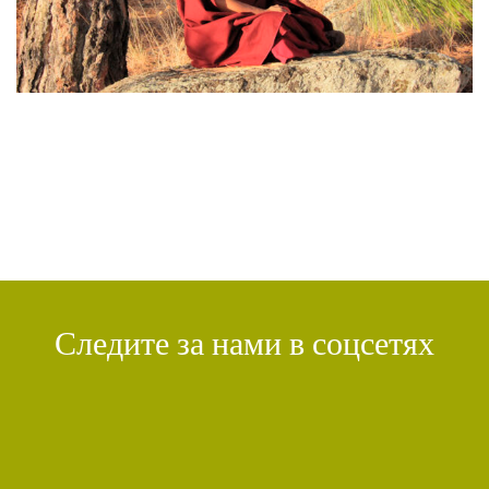
РАССТАВАНИЕ С ЧЕТЫРЬМЯ ПРИВЯЗАННОСТЯМИ
(2)
СЕНГХЕ ДРА
(2)
ВЗАИМОЗАВИСИМОСТЬ
(2)
ПРАКТИКА СОРАДОВАНИЯ
(2)
РЕЛИГИЯ
(1)
АТИША
(1)
ДЕНЬ ЧУДЕС
(1)
ИТОГИ
(1)
КРИЗИС
(1)
УДОВОЛЬСТВИЕ
(1)
СУТРА ВАДЖРНОГО ОТСЕЧЕНИЯ
(1)
ТХАНГТОНГ ГЬЯЛПО
(1)
ТОНГЛЕН
(1)
ГЕШЕ ТЕНЗИН СОПА
(1)
БОЛЬ
(1)
МИЛАРЕПА
(1)
КИРТИ ЦЕНШАБ РИНПОЧЕ
(1)
ДВОЙНАЯ СУТРА
(1)
СТИХИЙНЫЕ БЕДСТВИЯ
(1)
Следите за нами в соцсетях