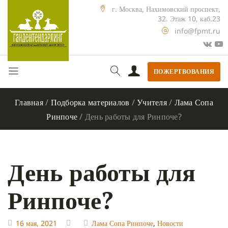
г. Москва, Нахимовский проспект,
32. Этаж 10, каб.23
info@fpmt.ru
ПОЖЕРТВОВАНИЯ
Главная
/
Подборка материалов
/
Учителя
/
Лама Сопа
Ринпоче
/
День работы для Ринпоче?
День работы для
Ринпоче?
16 мая, 2021
Лама Сопа Ринпоче
,
Новости