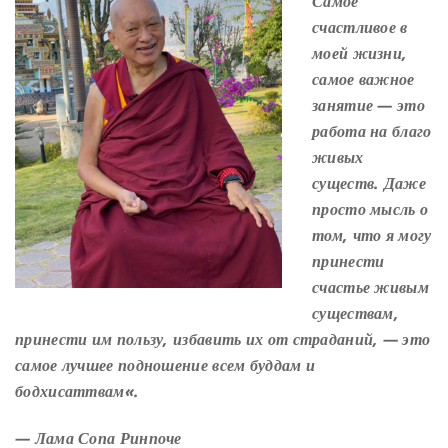
Самое
счастливое в
моей жизни,
самое важное
занятие
— это
работа на благо
живых
существ. Даже
просто мысль о
том, что я могу
принести
счастье живым
существам,
принести им пользу, избавить их от страданий,
— это
самое лучшее подношение всем буддам и
бодхисаттвам
«.
— Лама
Сопа
Ринпоче