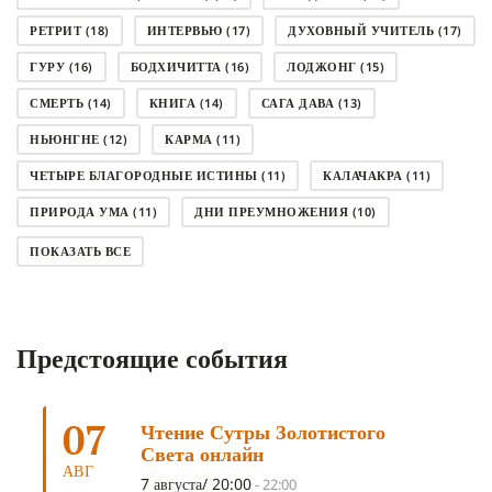
РЕТРИТ
(18)
ИНТЕРВЬЮ
(17)
ДУХОВНЫЙ УЧИТЕЛЬ
(17)
ГУРУ
(16)
БОДХИЧИТТА
(16)
ЛОДЖОНГ
(15)
СМЕРТЬ
(14)
КНИГА
(14)
САГА ДАВА
(13)
НЬЮНГНЕ
(12)
КАРМА
(11)
ЧЕТЫРЕ БЛАГОРОДНЫЕ ИСТИНЫ
(11)
КАЛАЧАКРА
(11)
ПРИРОДА УМА
(11)
ДНИ ПРЕУМНОЖЕНИЯ
(10)
СОВЕТ
(10)
НЁНДРО
(8)
САНСАРА
(8)
ПОКАЗАТЬ ВСЕ
ДНИ ЧУДЕС
(8)
СТРАДАНИЕ
(7)
КОРОНАВИРУС COVID-19
(7)
ЛОСАР
(7)
Предстоящие события
АНАЛИТИЧЕСКАЯ МЕДИТАЦИЯ
(7)
КАК МЕДИТИРОВАТЬ
(6)
ЦА-ЦА
(6)
ДХАРМА
(6)
ДОСТ. САНГЬЕ КХАНДРО
(6)
07
Чтение Сутры Золотистого
ТРИ ОСНОВЫ ПУТИ
(5)
ЛХАБАБ ДУЧЕН
(5)
Света онлайн
ОЧИСТИТЕЛЬНЫЕ ПРАКТИКИ
(5)
САМ СЕБЕ ПСИХОЛОГ
(5)
АВГ
7 августа/ 20:00
-
22:00