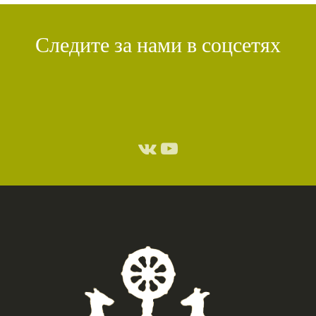
КИРТИ ЦЕНШАБ РИНПОЧЕ
(1)
ДВОЙНАЯ СУТРА
(1)
Следите за нами в соцсетях
СТИХИЙНЫЕ БЕДСТВИЯ
(1)