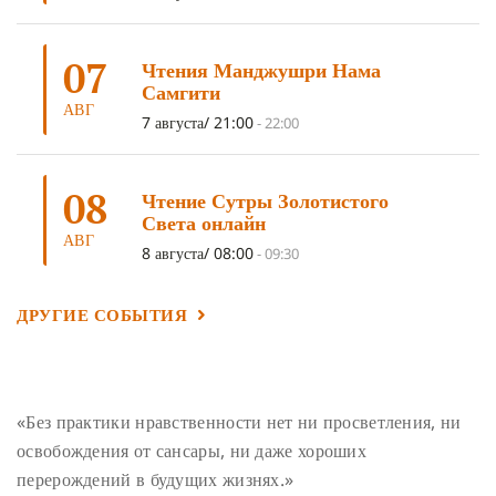
УМ И ЕГО ПОТЕНЦИАЛ
(4)
САДХАНА
(4)
ОТРЕЧЕНИЕ
(4)
ВОСЕМЬ ОБЕТОВ
(4)
07
Чтения Манджушри Нама
ПОДНОШЕНИЯ
(4)
ВОСЕМЬ СТРОФ
(4)
Самгити
АВГ
ГАНДЕН ЛХАГЬЯМА
(3)
РАВНОСТНОСТЬ
(3)
7 августа/ 21:00
-
22:00
ШАМАТХА
(3)
НИРВАНА
(3)
СХЕМЫ ЛАМРИМА
(3)
08
ТРЕНИРОВКА УМА
(3)
МОНАШЕСТВО
(3)
Чтение Сутры Золотистого
Света онлайн
ПРЕДВАРИТЕЛЬНЫЕ ПРАКТИКИ
(3)
МУДРОСТЬ
(3)
АВГ
8 августа/ 08:00
-
09:30
ЧОКОР ДЮЧЕН
(3)
ПОСВЯЩЕНИЕ
(2)
ГНЕВ
(2)
ПРОСТИРАНИЯ
(2)
ДАГРИ РИНПОЧЕ
(2)
ДРУГИЕ СОБЫТИЯ
ГРУППОВАЯ ПРАКТИКА
(2)
ДЕПРЕССИЯ
(2)
СОСТРАДАНИЕ
(2)
СИНГХАНАДА
(2)
ДВЕНАДЦАТЬ ЗВЕНЬЕВ ВЗАИМОЗАВИСИМОГО
«Без практики нравственности нет ни просветления, ни
ПРОИСХОЖДЕНИЯ
(2)
освобождения от сансары, ни даже хороших
ПАМЯТКА
(2)
ПРАДЖНЯПАРАМИТА
(2)
перерождений в будущих жизнях.»