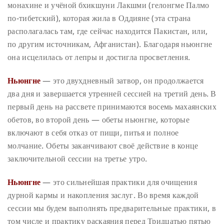
монахине и учёной бхикшуни Лакшми (гелонгме Палмо
по-тибетский), которая жила в Оддияне (эта страна
располагалась там, где сейчас находится Пакистан, или,
по другим источникам, Афганистан). Благодаря ньюнгне
она исцелилась от лепры и достигла просветления.
Ньюнгне
— это двухдневный затвор, он продолжается
два дня и завершается утренней сессией на третий день. В
первый день на рассвете принимаются восемь махаянских
обетов, во второй день — обеты ньюнгне, которые
включают в себя отказ от пищи, питья и полное
молчание. Обеты заканчивают своё действие в конце
заключительной сессии на третье утро.
Ньюнгне
— это сильнейшая практики для очищения
дурной кармы и накопления заслуг. Во время каждой
сессии мы будем выполнять предварительные практики, в
том числе и практику раскаяния перед Тридцатью пятью