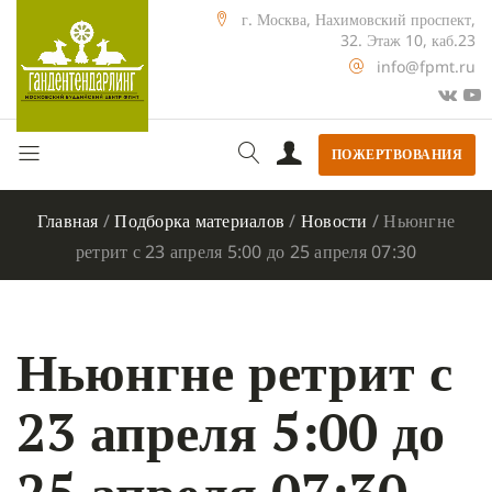
г. Москва, Нахимовский проспект,
32. Этаж 10, каб.23
info@fpmt.ru
ПОЖЕРТВОВАНИЯ
Главная
/
Подборка материалов
/
Новости
/
Ньюнгне
ретрит с 23 апреля 5:00 до 25 апреля 07:30
Ньюнгне ретрит с
23 апреля 5:00 до
25 апреля 07:30