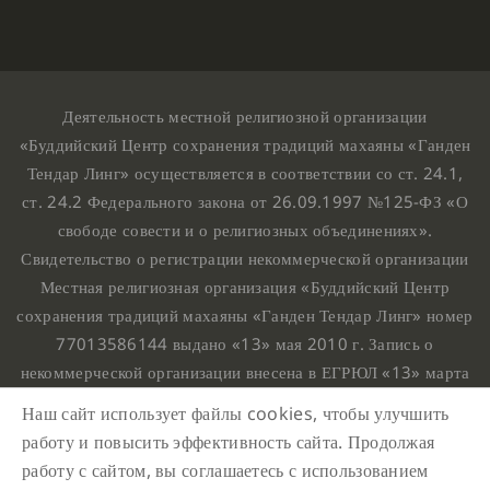
Деятельность местной религиозной организации
«Буддийский Центр сохранения традиций махаяны «Ганден
Тендар Линг» осуществляется в соответствии со ст. 24.1,
ст. 24.2 Федерального закона от 26.09.1997 №125-ФЗ «О
свободе совести и о религиозных объединениях».
Свидетельство о регистрации некоммерческой организации
Местная религиозная организация «Буддийский Центр
сохранения традиций махаяны «Ганден Тендар Линг» номер
77013586144 выдано «13» мая 2010 г. Запись о
некоммерческой организации внесена в ЕГРЮЛ «13» марта
2010 г. за основным государственным регистрационным
Наш сайт использует файлы cookies, чтобы улучшить
номером 1107799015708.
работу и повысить эффективность сайта. Продолжая
Ганден Тендар Линг © 2020 Все права защищены
работу с сайтом, вы соглашаетесь с использованием
Наш адрес : г. Москва, Нахимовский проспект, 32. Этаж