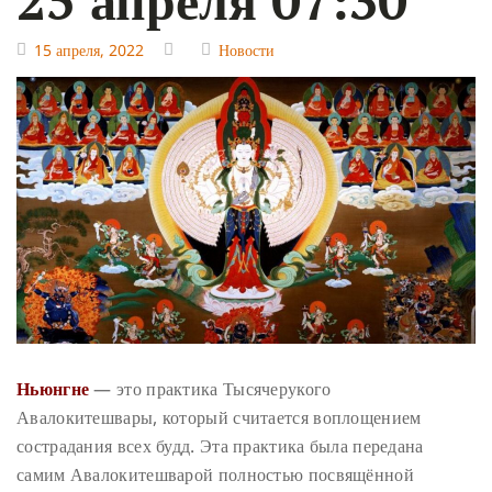
15 апреля, 2022
Новости
Ньюнгне
— это практика Тысячерукого
Авалокитешвары, который считается воплощением
сострадания всех будд. Эта практика была передана
самим Авалокитешварой полностью посвящённой