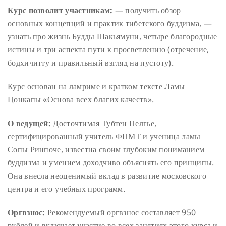
Курс позволит участникам:
— получить обзор
основных концепций и практик тибетского буддизма,
—
узнать про жизнь Будды Шакьямуни, четыре благородные
истины и три аспекта пути к просветлению (отречение,
бодхичитту и правильный взгляд на пустоту).
Курс основан на ламриме и кратком тексте Ламы
Цонкапы «Основа всех благих качеств».
О ведущей:
Досточтимая Тубтен Пелгье,
сертифицированный учитель ФПМТ и ученица ламы
Сопы Ринпоче, известна своим глубоким пониманием
буддизма и умением доходчиво объяснять его принципы.
Она внесла неоценимый вклад в развитие московского
центра и его учебных программ.
Оргвзнос:
Рекомендуемый оргвзнос составляет 950
рублей и включает участие во всех занятиях этого курса и