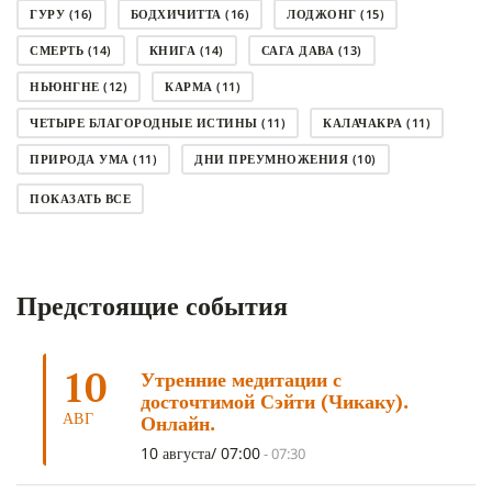
ГУРУ
(16)
БОДХИЧИТТА
(16)
ЛОДЖОНГ
(15)
СМЕРТЬ
(14)
КНИГА
(14)
САГА ДАВА
(13)
НЬЮНГНЕ
(12)
КАРМА
(11)
ЧЕТЫРЕ БЛАГОРОДНЫЕ ИСТИНЫ
(11)
КАЛАЧАКРА
(11)
ПРИРОДА УМА
(11)
ДНИ ПРЕУМНОЖЕНИЯ
(10)
СОВЕТ
(10)
НЁНДРО
(8)
САНСАРА
(8)
ПОКАЗАТЬ ВСЕ
ДНИ ЧУДЕС
(8)
СТРАДАНИЕ
(7)
КОРОНАВИРУС COVID-19
(7)
ЛОСАР
(7)
Предстоящие события
АНАЛИТИЧЕСКАЯ МЕДИТАЦИЯ
(7)
КАК МЕДИТИРОВАТЬ
(6)
ЦА-ЦА
(6)
ДХАРМА
(6)
ДОСТ. САНГЬЕ КХАНДРО
(6)
10
Утренние медитации с
ТРИ ОСНОВЫ ПУТИ
(5)
ЛХАБАБ ДУЧЕН
(5)
досточтимой Сэйти (Чикаку).
ОЧИСТИТЕЛЬНЫЕ ПРАКТИКИ
(5)
САМ СЕБЕ ПСИХОЛОГ
(5)
АВГ
Онлайн.
УМ И ЕГО ПОТЕНЦИАЛ
(4)
САДХАНА
(4)
10 августа/ 07:00
-
07:30
ОТРЕЧЕНИЕ
(4)
ВОСЕМЬ ОБЕТОВ
(4)