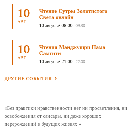
ПОДНОШЕНИЯ
10
(4)
ВОСЕМЬ СТРОФ
(4)
Чтение Сутры Золотистого
Света онлайн
ГАНДЕН ЛХАГЬЯМА
(3)
РАВНОСТНОСТЬ
(3)
АВГ
10 августа/ 08:00
-
09:30
ШАМАТХА
(3)
НИРВАНА
(3)
СХЕМЫ ЛАМРИМА
(3)
ТРЕНИРОВКА УМА
(3)
МОНАШЕСТВО
(3)
10
Чтения Манджушри Нама
ПРЕДВАРИТЕЛЬНЫЕ ПРАКТИКИ
(3)
МУДРОСТЬ
(3)
Самгити
АВГ
ЧОКОР ДЮЧЕН
(3)
ПОСВЯЩЕНИЕ
(2)
ГНЕВ
(2)
10 августа/ 21:00
-
22:00
ПРОСТИРАНИЯ
(2)
ДАГРИ РИНПОЧЕ
(2)
ДРУГИЕ СОБЫТИЯ
ГРУППОВАЯ ПРАКТИКА
(2)
ДЕПРЕССИЯ
(2)
СОСТРАДАНИЕ
(2)
СИНГХАНАДА
(2)
ДВЕНАДЦАТЬ ЗВЕНЬЕВ ВЗАИМОЗАВИСИМОГО
ПРОИСХОЖДЕНИЯ
(2)
«Без практики нравственности нет ни просветления, ни
ПАМЯТКА
(2)
ПРАДЖНЯПАРАМИТА
(2)
освобождения от сансары, ни даже хороших
перерождений в будущих жизнях.»
СУТРА СЕРДЦА
(2)
САНГХА
(2)
ЧЕТЫРЕ БЕЗМЕРНЫХ
(2)
ТЕРПЕНИЕ
(2)