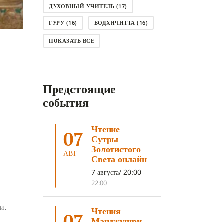
ДУХОВНЫЙ УЧИТЕЛЬ
(17)
ГУРУ
(16)
БОДХИЧИТТА
(16)
ЛОДЖОНГ
(15)
СМЕРТЬ
(14)
ПОКАЗАТЬ ВСЕ
КНИГА
(14)
САГА ДАВА
(13)
НЬЮНГНЕ
(12)
КАРМА
(11)
Предстоящие
ЧЕТЫРЕ БЛАГОРОДНЫЕ ИСТИНЫ
(11)
события
КАЛАЧАКРА
(11)
Чтение
ПРИРОДА УМА
(11)
07
Сутры
ДНИ ПРЕУМНОЖЕНИЯ
(10)
Золотистого
АВГ
Света онлайн
СОВЕТ
(10)
НЁНДРО
(8)
7 августа/ 20:00
-
САНСАРА
(8)
ДНИ ЧУДЕС
(8)
22:00
,
СТРАДАНИЕ
(7)
и.
Чтения
КОРОНАВИРУС COVID-19
(7)
07
Манджушри