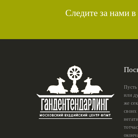
Следите за нами в
Пос
Пусть
или ду
же сек
своих 
негат
тотчас
оконч