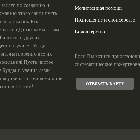
 заслуг по созданию и
Молитвенная помощь
ржанию этого сайта пусть
Подношение и спонсорство
 долгой жизнь Его
йшества Далай-ламы, ламы
Волонтерство
Ринпоче и других
ценных учителей. Да
нятся мгновенно все их
Если Вы хотите приостанови
е желания! Пусть чистое
систематические пожертвова
е Будды и учения ламы
пы утвердятся во всём мире
ОТВЯЗАТЬ КАРТУ
енно в России!