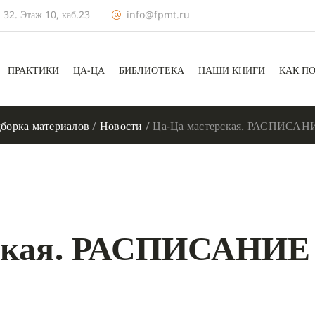
 32. Этаж 10, каб.23
info@fpmt.ru
ПРАКТИКИ
ЦА-ЦА
БИБЛИОТЕКА
НАШИ КНИГИ
КАК П
борка материалов
/
Новости
/
Ца-Ца мастерская. РАСПИСАНИЕ
рская. РАСПИСАНИЕ