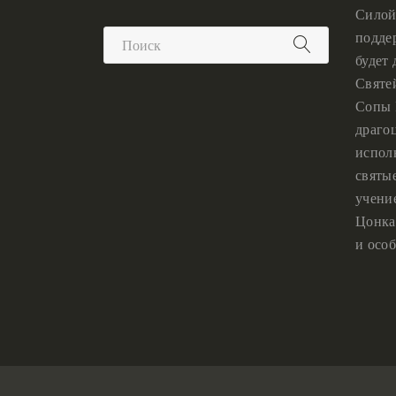
Силой
подде
будет
Святе
Сопы 
драго
испол
святы
учени
Цонка
и особ