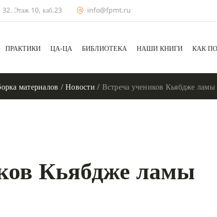
 32. Этаж 10, каб.23
info@fpmt.ru
ПРАКТИКИ
ЦА-ЦА
БИБЛИОТЕКА
НАШИ КНИГИ
КАК П
орка материалов
/
Новости
/
Встреча учеников Кьябдже ламы
иков Кьябдже ламы