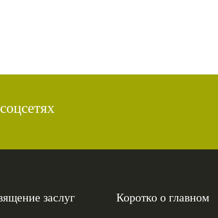
 соцсетях
вящение заслуг
Коротко о главном