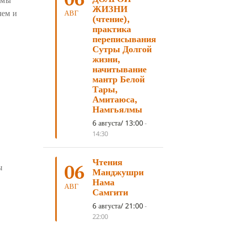
 мы
ЛОСАР
(7)
ЖИЗНИ
чем и
АВГ
(чтение),
АНАЛИТИЧЕСКАЯ МЕДИТАЦИЯ
(7)
практика
переписывания
КАК МЕДИТИРОВАТЬ
(6)
Сутры Долгой
ЦА-ЦА
(6)
ДХАРМА
(6)
жизни,
начитывание
ДОСТ. САНГЬЕ КХАНДРО
(6)
мантр Белой
Тары,
ТРИ ОСНОВЫ ПУТИ
(5)
Амитаюса,
ЛХАБАБ ДУЧЕН
(5)
Намгьялмы
ОЧИСТИТЕЛЬНЫЕ ПРАКТИКИ
(5)
6 августа/ 13:00
-
14:30
САМ СЕБЕ ПСИХОЛОГ
(5)
УМ И ЕГО ПОТЕНЦИАЛ
(4)
Чтения
06
ы
Манджушри
САДХАНА
(4)
ОТРЕЧЕНИЕ
(4)
Нама
АВГ
ВОСЕМЬ ОБЕТОВ
(4)
Самгити
ПОДНОШЕНИЯ
(4)
6 августа/ 21:00
-
22:00
ВОСЕМЬ СТРОФ
(4)