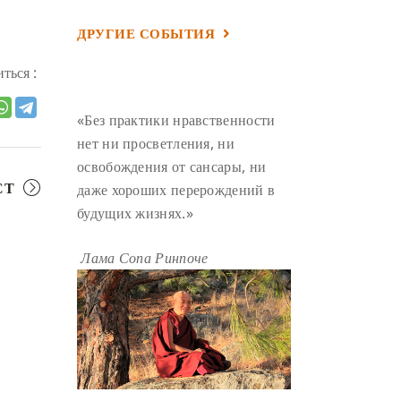
ГАНДЕН ЛХАГЬЯМА
(3)
ДРУГИЕ СОБЫТИЯ
РАВНОСТНОСТЬ
(3)
ться :
ШАМАТХА
(3)
НИРВАНА
(3)
СХЕМЫ ЛАМРИМА
(3)
«Без практики нравственности
ТРЕНИРОВКА УМА
(3)
нет ни просветления, ни
освобождения от сансары, ни
МОНАШЕСТВО
(3)
СТ
даже хороших перерождений в
ПРЕДВАРИТЕЛЬНЫЕ ПРАКТИКИ
будущих жизнях.»
(3)
МУДРОСТЬ
(3)
Лама Сопа Ринпоче
ЧОКОР ДЮЧЕН
(3)
ПОСВЯЩЕНИЕ
(2)
ГНЕВ
(2)
ПРОСТИРАНИЯ
(2)
ДАГРИ РИНПОЧЕ
(2)
ГРУППОВАЯ ПРАКТИКА
(2)