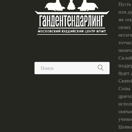
Пусть
или ду
же сек
своих 
негат
тотчас
оконч
Силой
подде
будет
Святе
Сопы 
драго
испол
святы
учени
Цонка