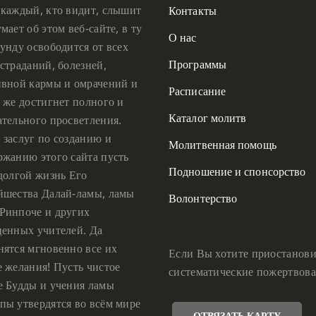
 каждый, кто видит, слышит
Контакты
мает об этом веб-сайте, в ту
О нас
унду освободится от всех
Программы
страданий, болезней,
ивной кармы и омрачений и
Расписание
 же достигнет полного и
Каталог молитв
ательного просветления.
 заслуг по созданию и
Молитвенная помощь
ржанию этого сайта пусть
Подношение и спонсорство
 долгой жизнь Его
йшества Далай-ламы, ламы
Волонтерство
Ринпоче и других
ценных учителей. Да
нятся мгновенно все их
Если Вы хотите приостанови
е желания! Пусть чистое
систематические пожертвова
е Будды и учения ламы
пы утвердятся во всём мире
ОТВЯЗАТЬ КАРТУ