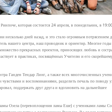
Ринпоче, которая состоится 24 апреля, в понедельник, в 19:0
ни несколько дней назад, и это стало огромным потрясением д
тель нашего центра, наш проводник и ориентир. Многие годы
множество прекрасных проектов, приносящих любовь и состр
частвует в практиках, посвящённых Учителю и его скорейшем
нтра Ганден Тендар Линг, а также всех многочисленных учен
и чувствами и воспоминаниями, разделить печаль по поводу у
даровал, поддержать друг друга и вдохновить на дальнейшее
ламы Озела (перевоплощения ламы Еше) с учениками ламы С