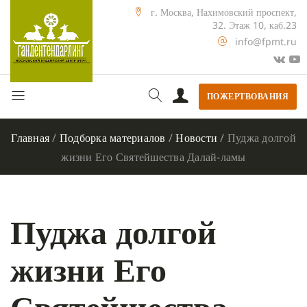
г. Москва, Нахимовский проспект,
32. Этаж 10, каб.23
info@fpmt.ru
ПОЖЕРТВОВАНИЯ
Главная
/
Подборка материалов
/
Новости
/
Пуджа долгой
жизни Его Святейшества Далай-ламы
Пуджа долгой
жизни Его
Святейшества