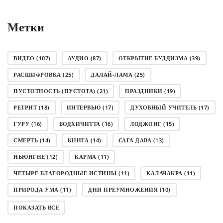
Метки
ВИДЕО
(107)
АУДИО
(87)
ОТКРЫТИЕ БУДДИЗМА
(39)
РАСШИФРОВКА
(25)
ДАЛАЙ-ЛАМА
(25)
ПУСТОТНОСТЬ (ПУСТОТА)
(21)
ПРАЗДНИКИ
(19)
РЕТРИТ
(18)
ИНТЕРВЬЮ
(17)
ДУХОВНЫЙ УЧИТЕЛЬ
(17)
ГУРУ
(16)
БОДХИЧИТТА
(16)
ЛОДЖОНГ
(15)
СМЕРТЬ
(14)
КНИГА
(14)
САГА ДАВА
(13)
НЬЮНГНЕ
(12)
КАРМА
(11)
ЧЕТЫРЕ БЛАГОРОДНЫЕ ИСТИНЫ
(11)
КАЛАЧАКРА
(11)
ПРИРОДА УМА
(11)
ДНИ ПРЕУМНОЖЕНИЯ
(10)
СОВЕТ
(10)
НЁНДРО
(8)
САНСАРА
(8)
ПОКАЗАТЬ ВСЕ
ДНИ ЧУДЕС
(8)
СТРАДАНИЕ
(7)