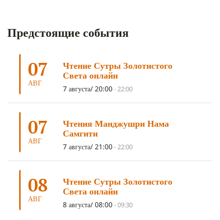
КОРОНАВИРУС COVID-19
(7)
ЛОСАР
(7)
Предстоящие события
АНАЛИТИЧЕСКАЯ МЕДИТАЦИЯ
(7)
КАК МЕДИТИРОВАТЬ
(6)
ЦА-ЦА
(6)
ДХАРМА
(6)
ДОСТ. САНГЬЕ КХАНДРО
(6)
07
Чтение Сутры Золотистого
ТРИ ОСНОВЫ ПУТИ
(5)
ЛХАБАБ ДУЧЕН
(5)
Света онлайн
ОЧИСТИТЕЛЬНЫЕ ПРАКТИКИ
(5)
САМ СЕБЕ ПСИХОЛОГ
(5)
АВГ
7 августа/ 20:00
-
22:00
УМ И ЕГО ПОТЕНЦИАЛ
(4)
САДХАНА
(4)
ОТРЕЧЕНИЕ
(4)
ВОСЕМЬ ОБЕТОВ
(4)
07
Чтения Манджушри Нама
ПОДНОШЕНИЯ
(4)
ВОСЕМЬ СТРОФ
(4)
Самгити
АВГ
ГАНДЕН ЛХАГЬЯМА
(3)
РАВНОСТНОСТЬ
(3)
7 августа/ 21:00
-
22:00
ШАМАТХА
(3)
НИРВАНА
(3)
СХЕМЫ ЛАМРИМА
(3)
08
ТРЕНИРОВКА УМА
(3)
МОНАШЕСТВО
(3)
Чтение Сутры Золотистого
Света онлайн
ПРЕДВАРИТЕЛЬНЫЕ ПРАКТИКИ
(3)
МУДРОСТЬ
(3)
АВГ
8 августа/ 08:00
-
09:30
ЧОКОР ДЮЧЕН
(3)
ПОСВЯЩЕНИЕ
(2)
ГНЕВ
(2)