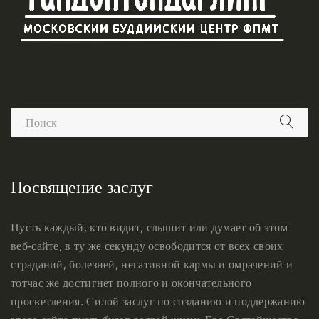
Посвящение заслуг
Пусть каждый, кто видит, слышит или думает об этом
веб-сайте, в ту же секунду освободится от всех своих
страданий, болезней, негативной кармы и омрачений и
тотчас же достигнет полного и окончательного
просветления. Силой заслуг по созданию и поддержанию