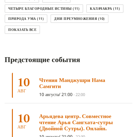
ЧЕТЫРЕ БЛАГОРОДНЫЕ ИСТИНЫ
(11)
КАЛАЧАКРА
(11)
ПРИРОДА УМА
(11)
ДНИ ПРЕУМНОЖЕНИЯ
(10)
СОВЕТ
(10)
НЁНДРО
(8)
САНСАРА
(8)
ПОКАЗАТЬ ВСЕ
ДНИ ЧУДЕС
(8)
СТРАДАНИЕ
(7)
КОРОНАВИРУС COVID-19
(7)
ЛОСАР
(7)
Предстоящие события
АНАЛИТИЧЕСКАЯ МЕДИТАЦИЯ
(7)
КАК МЕДИТИРОВАТЬ
(6)
ЦА-ЦА
(6)
ДХАРМА
(6)
ДОСТ. САНГЬЕ КХАНДРО
(6)
10
Чтения Манджушри Нама
ТРИ ОСНОВЫ ПУТИ
(5)
ЛХАБАБ ДУЧЕН
(5)
Самгити
ОЧИСТИТЕЛЬНЫЕ ПРАКТИКИ
(5)
САМ СЕБЕ ПСИХОЛОГ
(5)
АВГ
10 августа/ 21:00
-
22:00
УМ И ЕГО ПОТЕНЦИАЛ
(4)
САДХАНА
(4)
ОТРЕЧЕНИЕ
(4)
ВОСЕМЬ ОБЕТОВ
(4)
10
Арьядева центр. Совместное
ПОДНОШЕНИЯ
(4)
ВОСЕМЬ СТРОФ
(4)
чтение Арья Сангхата-сутры
АВГ
(Двойной Сутры). Онлайн.
ГАНДЕН ЛХАГЬЯМА
(3)
РАВНОСТНОСТЬ
(3)
10 августа/ 21:00
-
22:30