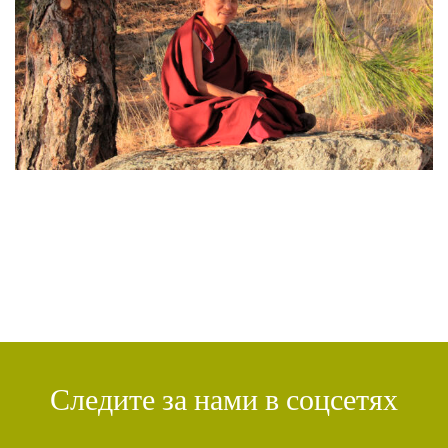
ЧАКРАСАМВАРА
(2)
ПРИРОДА БУДДЫ
(2)
КОНФЛИКТ
(2)
ДНИ БУДДЫ
(2)
НРАВСТВЕННОСТЬ
(2)
УТРЕННИЕ ПРАКТИКИ
(2)
АМИТАЮС
(2)
РАССТАВАНИЕ С ЧЕТЫРЬМЯ ПРИВЯЗАННОСТЯМИ
(2)
СЕНГХЕ ДРА
(2)
ВЗАИМОЗАВИСИМОСТЬ
(2)
ПРАКТИКА СОРАДОВАНИЯ
(2)
РЕЛИГИЯ
(1)
АТИША
(1)
ДЕНЬ ЧУДЕС
(1)
ИТОГИ
(1)
КРИЗИС
(1)
УДОВОЛЬСТВИЕ
(1)
СУТРА ВАДЖРНОГО ОТСЕЧЕНИЯ
(1)
ТХАНГТОНГ ГЬЯЛПО
(1)
ТОНГЛЕН
(1)
ГЕШЕ ТЕНЗИН СОПА
(1)
БОЛЬ
(1)
МИЛАРЕПА
(1)
КИРТИ ЦЕНШАБ РИНПОЧЕ
(1)
ДВОЙНАЯ СУТРА
(1)
СТИХИЙНЫЕ БЕДСТВИЯ
(1)
Следите за нами в соцсетях