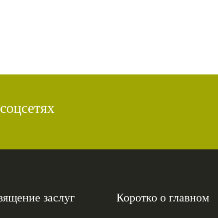
 соцсетях
вящение заслуг
Коротко о главном