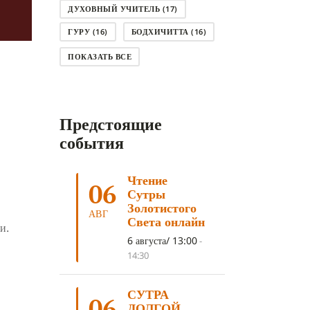
ДУХОВНЫЙ УЧИТЕЛЬ
(17)
ГУРУ
(16)
БОДХИЧИТТА
(16)
ЛОДЖОНГ
(15)
СМЕРТЬ
(14)
ПОКАЗАТЬ ВСЕ
КНИГА
(14)
САГА ДАВА
(13)
НЬЮНГНЕ
(12)
КАРМА
(11)
Предстоящие
ЧЕТЫРЕ БЛАГОРОДНЫЕ ИСТИНЫ
(11)
события
КАЛАЧАКРА
(11)
Чтение
ПРИРОДА УМА
(11)
06
Сутры
ДНИ ПРЕУМНОЖЕНИЯ
(10)
Золотистого
АВГ
Света онлайн
и.
СОВЕТ
(10)
НЁНДРО
(8)
6 августа/ 13:00
-
САНСАРА
(8)
ДНИ ЧУДЕС
(8)
14:30
СТРАДАНИЕ
(7)
СУТРА
КОРОНАВИРУС COVID-19
(7)
06
ДОЛГОЙ