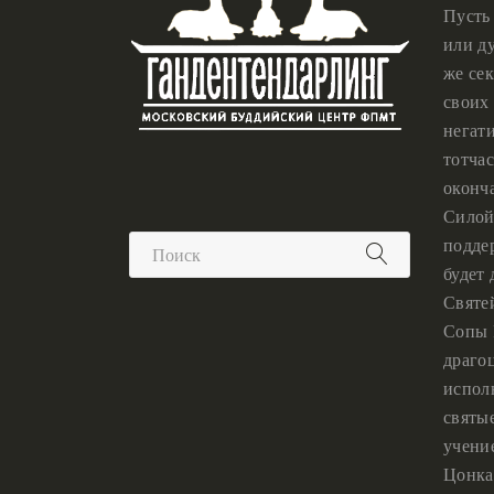
Пусть
или ду
же сек
своих 
негат
тотчас
оконч
Силой
подде
будет
Святе
Сопы 
драго
испол
святы
учени
Цонка