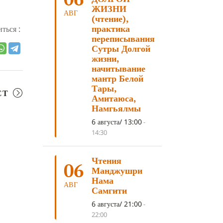
ЛОСАР
(7)
ЖИЗНИ
АВГ
(чтение),
АНАЛИТИЧЕСКАЯ МЕДИТАЦИЯ
(7)
практика
ться :
переписывания
КАК МЕДИТИРОВАТЬ
(6)
Сутры Долгой
ЦА-ЦА
(6)
ДХАРМА
(6)
жизни,
начитывание
ДОСТ. САНГЬЕ КХАНДРО
(6)
мантр Белой
Тары,
ТРИ ОСНОВЫ ПУТИ
(5)
СТ
Амитаюса,
ЛХАБАБ ДУЧЕН
(5)
Намгьялмы
ОЧИСТИТЕЛЬНЫЕ ПРАКТИКИ
(5)
6 августа/ 13:00
-
14:30
САМ СЕБЕ ПСИХОЛОГ
(5)
УМ И ЕГО ПОТЕНЦИАЛ
(4)
Чтения
06
Манджушри
САДХАНА
(4)
ОТРЕЧЕНИЕ
(4)
Нама
АВГ
ВОСЕМЬ ОБЕТОВ
(4)
Самгити
ПОДНОШЕНИЯ
(4)
6 августа/ 21:00
-
22:00
ВОСЕМЬ СТРОФ
(4)