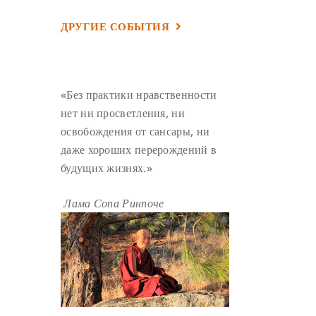
ГАНДЕН ЛХАГЬЯМА
(3)
ДРУГИЕ СОБЫТИЯ
РАВНОСТНОСТЬ
(3)
ШАМАТХА
(3)
НИРВАНА
(3)
СХЕМЫ ЛАМРИМА
(3)
«Без практики нравственности
ТРЕНИРОВКА УМА
(3)
нет ни просветления, ни
освобождения от сансары, ни
МОНАШЕСТВО
(3)
даже хороших перерождений в
ПРЕДВАРИТЕЛЬНЫЕ ПРАКТИКИ
будущих жизнях.»
(3)
МУДРОСТЬ
(3)
Лама Сопа Ринпоче
ЧОКОР ДЮЧЕН
(3)
ПОСВЯЩЕНИЕ
(2)
ГНЕВ
(2)
ПРОСТИРАНИЯ
(2)
ДАГРИ РИНПОЧЕ
(2)
ГРУППОВАЯ ПРАКТИКА
(2)