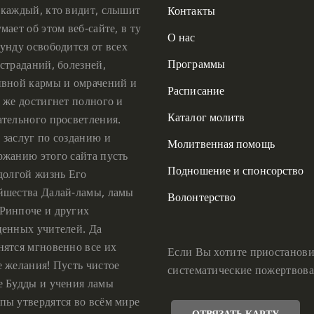
 каждый, кто видит, слышит
Контакты
мает об этом веб-сайте, в ту
О нас
унду освободится от всех
Программы
страданий, болезней,
ивной кармы и омрачений и
Расписание
 же достигнет полного и
Каталог молитв
ательного просветления.
 заслуг по созданию и
Молитвенная помощь
ржанию этого сайта пусть
Подношение и спонсорство
 долгой жизнь Его
йшества Далай-ламы, ламы
Волонтерство
Ринпоче и других
ценных учителей. Да
нятся мгновенно все их
Если Вы хотите приостанови
е желания! Пусть чистое
систематические пожертвова
е Будды и учения ламы
пы утвердятся во всём мире
ОТВЯЗАТЬ КАРТУ