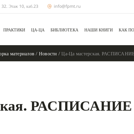
 32. Этаж 10, каб.23
info@fpmt.ru
ПРАКТИКИ
ЦА-ЦА
БИБЛИОТЕКА
НАШИ КНИГИ
КАК П
орка материалов
/
Новости
/
Ца-Ца мастерская. РАСПИСАНИЕ 
рская. РАСПИСАНИЕ