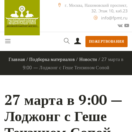
г. Москва, Нахимовский проспект,
32. Этаж 10, каб.23
info@fpmt.ru
ПОЖЕРТВОВАНИЯ
Главная
/
Подборка материалов
/
Новости
/
27 марта в
9:00 — Лоджонг с Геше Тензином Сопой
27 марта в 9:00 —
Лоджонг с Геше
Тензином Сопой