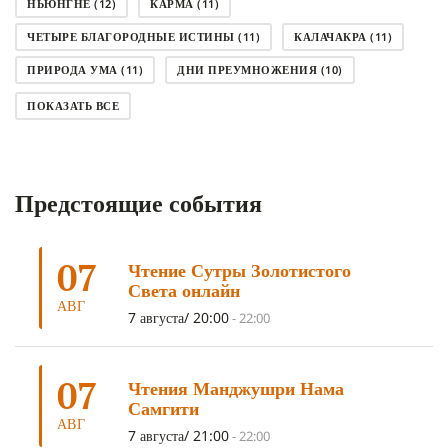
НЬЮНГНЕ
(12)
КАРМА
(11)
ЧЕТЫРЕ БЛАГОРОДНЫЕ ИСТИНЫ
(11)
КАЛАЧАКРА
(11)
ПРИРОДА УМА
(11)
ДНИ ПРЕУМНОЖЕНИЯ
(10)
СОВЕТ
(10)
НЁНДРО
(8)
САНСАРА
(8)
ПОКАЗАТЬ ВСЕ
ДНИ ЧУДЕС
(8)
СТРАДАНИЕ
(7)
КОРОНАВИРУС COVID-19
(7)
ЛОСАР
(7)
Предстоящие события
АНАЛИТИЧЕСКАЯ МЕДИТАЦИЯ
(7)
КАК МЕДИТИРОВАТЬ
(6)
ЦА-ЦА
(6)
ДХАРМА
(6)
ДОСТ. САНГЬЕ КХАНДРО
(6)
07
Чтение Сутры Золотистого
ТРИ ОСНОВЫ ПУТИ
(5)
ЛХАБАБ ДУЧЕН
(5)
Света онлайн
ОЧИСТИТЕЛЬНЫЕ ПРАКТИКИ
(5)
САМ СЕБЕ ПСИХОЛОГ
(5)
АВГ
7 августа/ 20:00
-
22:00
УМ И ЕГО ПОТЕНЦИАЛ
(4)
САДХАНА
(4)
ОТРЕЧЕНИЕ
(4)
ВОСЕМЬ ОБЕТОВ
(4)
07
Чтения Манджушри Нама
ПОДНОШЕНИЯ
(4)
ВОСЕМЬ СТРОФ
(4)
Самгити
АВГ
ГАНДЕН ЛХАГЬЯМА
(3)
РАВНОСТНОСТЬ
(3)
7 августа/ 21:00
-
22:00