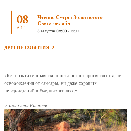
ШАМАТХА
(3)
НИРВАНА
(3)
СХЕМЫ ЛАМРИМА
(3)
08
ТРЕНИРОВКА УМА
(3)
МОНАШЕСТВО
(3)
Чтение Сутры Золотистого
Света онлайн
ПРЕДВАРИТЕЛЬНЫЕ ПРАКТИКИ
(3)
МУДРОСТЬ
(3)
АВГ
8 августа/ 08:00
-
09:30
ЧОКОР ДЮЧЕН
(3)
ПОСВЯЩЕНИЕ
(2)
ГНЕВ
(2)
ПРОСТИРАНИЯ
(2)
ДАГРИ РИНПОЧЕ
(2)
ДРУГИЕ СОБЫТИЯ
ГРУППОВАЯ ПРАКТИКА
(2)
ДЕПРЕССИЯ
(2)
СОСТРАДАНИЕ
(2)
СИНГХАНАДА
(2)
ДВЕНАДЦАТЬ ЗВЕНЬЕВ ВЗАИМОЗАВИСИМОГО
«Без практики нравственности нет ни просветления, ни
ПРОИСХОЖДЕНИЯ
(2)
освобождения от сансары, ни даже хороших
ПАМЯТКА
(2)
ПРАДЖНЯПАРАМИТА
(2)
перерождений в будущих жизнях.»
СУТРА СЕРДЦА
(2)
САНГХА
(2)
Лама Сопа Ринпоче
ЧЕТЫРЕ БЕЗМЕРНЫХ
(2)
ТЕРПЕНИЕ
(2)
ЯНГСИ РИНПОЧЕ
(2)
ТИБЕТ
(2)
ЛАМА ЧОПА
(2)
КОПАН
(2)
СУТРА ЗОЛОТИСТОГО СВЕТА
(2)