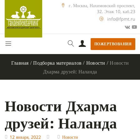
г. Москва, Нахимовский проспект,
32. Этаж 10, каб.23
info@fpmt.ru
ПОЖЕРТВОВАНИЯ
Главная
/
Подборка материалов
/
Новости
/
Новости
Дхарма друзей: Наланда
Новости Дхарма
друзей: Наланда
12 января, 2022
Новости