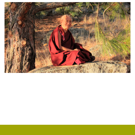
ЯНГСИ РИНПОЧЕ
(2)
ТИБЕТ
(2)
ЛАМА ЧОПА
(2)
КОПАН
(2)
СУТРА ЗОЛОТИСТОГО СВЕТА
(2)
ЧАКРАСАМВАРА
(2)
ПРИРОДА БУДДЫ
(2)
КОНФЛИКТ
(2)
ДНИ БУДДЫ
(2)
НРАВСТВЕННОСТЬ
(2)
УТРЕННИЕ ПРАКТИКИ
(2)
АМИТАЮС
(2)
РАССТАВАНИЕ С ЧЕТЫРЬМЯ ПРИВЯЗАННОСТЯМИ
(2)
СЕНГХЕ ДРА
(2)
ВЗАИМОЗАВИСИМОСТЬ
(2)
ПРАКТИКА СОРАДОВАНИЯ
(2)
РЕЛИГИЯ
(1)
АТИША
(1)
ДЕНЬ ЧУДЕС
(1)
ИТОГИ
(1)
КРИЗИС
(1)
УДОВОЛЬСТВИЕ
(1)
СУТРА ВАДЖРНОГО ОТСЕЧЕНИЯ
(1)
ТХАНГТОНГ ГЬЯЛПО
(1)
ТОНГЛЕН
(1)
ГЕШЕ ТЕНЗИН СОПА
(1)
БОЛЬ
(1)
МИЛАРЕПА
(1)
КИРТИ ЦЕНШАБ РИНПОЧЕ
(1)
ДВОЙНАЯ СУТРА
(1)