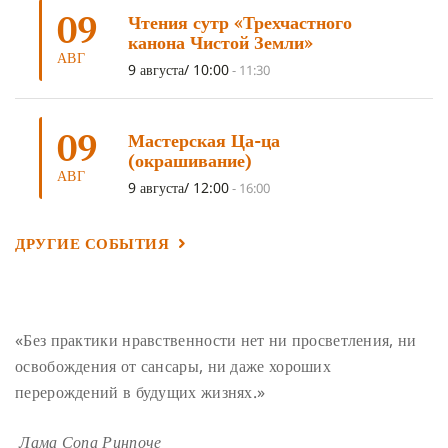
ОТРЕЧЕНИЕ
(4)
ВОСЕМЬ ОБЕТОВ
(4)
09
Чтения сутр «Трехчастного
ПОДНОШЕНИЯ
(4)
ВОСЕМЬ СТРОФ
(4)
канона Чистой Земли»
АВГ
ГАНДЕН ЛХАГЬЯМА
(3)
РАВНОСТНОСТЬ
(3)
9 августа/ 10:00
-
11:30
ШАМАТХА
(3)
НИРВАНА
(3)
СХЕМЫ ЛАМРИМА
(3)
09
ТРЕНИРОВКА УМА
(3)
МОНАШЕСТВО
(3)
Мастерская Ца-ца
(окрашивание)
ПРЕДВАРИТЕЛЬНЫЕ ПРАКТИКИ
(3)
МУДРОСТЬ
(3)
АВГ
9 августа/ 12:00
-
16:00
ЧОКОР ДЮЧЕН
(3)
ПОСВЯЩЕНИЕ
(2)
ГНЕВ
(2)
ПРОСТИРАНИЯ
(2)
ДАГРИ РИНПОЧЕ
(2)
ДРУГИЕ СОБЫТИЯ
ГРУППОВАЯ ПРАКТИКА
(2)
ДЕПРЕССИЯ
(2)
СОСТРАДАНИЕ
(2)
СИНГХАНАДА
(2)
ДВЕНАДЦАТЬ ЗВЕНЬЕВ ВЗАИМОЗАВИСИМОГО
«Без практики нравственности нет ни просветления, ни
ПРОИСХОЖДЕНИЯ
(2)
освобождения от сансары, ни даже хороших
ПАМЯТКА
(2)
ПРАДЖНЯПАРАМИТА
(2)
перерождений в будущих жизнях.»
СУТРА СЕРДЦА
(2)
САНГХА
(2)
Лама Сопа Ринпоче
ЧЕТЫРЕ БЕЗМЕРНЫХ
(2)
ТЕРПЕНИЕ
(2)