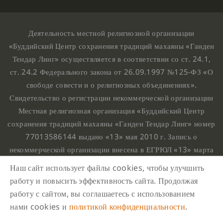
Деятельность местной религиозной организации
«Буддийский Центр сохранения традиций махаяны «Ганден
Тендар Линг» осуществляется в соответствии со ст. 24.1,
ст. 24.2 Федерального закона от 26.09.1997 №125-ФЗ «О
свободе совести и о религиозных объединениях».
Свидетельство о регистрации некоммерческой организации
Местная религиозная организация «Буддийский Центр
сохранения традиций махаяны «Ганден Тендар Линг» номер
77013586144 выдано «13» мая 2010 г. Запись о
некоммерческой организации внесена в ЕГРЮЛ «13» марта
2010 г. за основным государственным регистрационным
Наш сайт использует файлы cookies, чтобы улучшить
номером 1107799015708.
работу и повысить эффективность сайта. Продолжая
Ганден Тендар Линг © 2020 Все права защищены
работу с сайтом, вы соглашаетесь с использованием
Наш адрес : г. Москва, Нахимовский проспект, 32. Этаж
нами cookies и
политикой конфиденциальности
.
10, каб.1023,