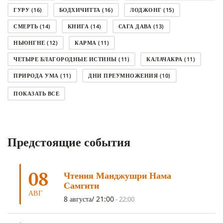
ГУРУ
(16)
БОДХИЧИТТА
(16)
ЛОДЖОНГ
(15)
СМЕРТЬ
(14)
КНИГА
(14)
САГА ДАВА
(13)
НЬЮНГНЕ
(12)
КАРМА
(11)
ЧЕТЫРЕ БЛАГОРОДНЫЕ ИСТИНЫ
(11)
КАЛАЧАКРА
(11)
ПРИРОДА УМА
(11)
ДНИ ПРЕУМНОЖЕНИЯ
(10)
СОВЕТ
(10)
НЁНДРО
(8)
САНСАРА
(8)
ПОКАЗАТЬ ВСЕ
ДНИ ЧУДЕС
(8)
СТРАДАНИЕ
(7)
КОРОНАВИРУС COVID-19
(7)
ЛОСАР
(7)
Предстоящие события
АНАЛИТИЧЕСКАЯ МЕДИТАЦИЯ
(7)
КАК МЕДИТИРОВАТЬ
(6)
ЦА-ЦА
(6)
ДХАРМА
(6)
ДОСТ. САНГЬЕ КХАНДРО
(6)
08
Чтения Манджушри Нама
ТРИ ОСНОВЫ ПУТИ
(5)
ЛХАБАБ ДУЧЕН
(5)
Самгити
ОЧИСТИТЕЛЬНЫЕ ПРАКТИКИ
(5)
САМ СЕБЕ ПСИХОЛОГ
(5)
АВГ
8 августа/ 21:00
-
22:00
УМ И ЕГО ПОТЕНЦИАЛ
(4)
САДХАНА
(4)