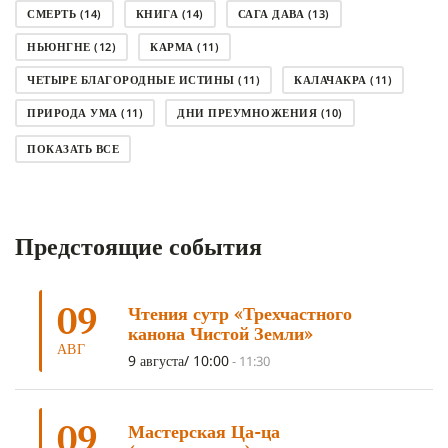
СМЕРТЬ
(14)
КНИГА
(14)
САГА ДАВА
(13)
НЬЮНГНЕ
(12)
КАРМА
(11)
ЧЕТЫРЕ БЛАГОРОДНЫЕ ИСТИНЫ
(11)
КАЛАЧАКРА
(11)
ПРИРОДА УМА
(11)
ДНИ ПРЕУМНОЖЕНИЯ
(10)
СОВЕТ
(10)
НЁНДРО
(8)
САНСАРА
(8)
ПОКАЗАТЬ ВСЕ
ДНИ ЧУДЕС
(8)
СТРАДАНИЕ
(7)
КОРОНАВИРУС COVID-19
(7)
ЛОСАР
(7)
Предстоящие события
АНАЛИТИЧЕСКАЯ МЕДИТАЦИЯ
(7)
КАК МЕДИТИРОВАТЬ
(6)
ЦА-ЦА
(6)
ДХАРМА
(6)
ДОСТ. САНГЬЕ КХАНДРО
(6)
09
Чтения сутр «Трехчастного
ТРИ ОСНОВЫ ПУТИ
(5)
ЛХАБАБ ДУЧЕН
(5)
канона Чистой Земли»
ОЧИСТИТЕЛЬНЫЕ ПРАКТИКИ
(5)
САМ СЕБЕ ПСИХОЛОГ
(5)
АВГ
9 августа/ 10:00
-
11:30
УМ И ЕГО ПОТЕНЦИАЛ
(4)
САДХАНА
(4)
ОТРЕЧЕНИЕ
(4)
ВОСЕМЬ ОБЕТОВ
(4)
09
Мастерская Ца-ца
ПОДНОШЕНИЯ
(4)
ВОСЕМЬ СТРОФ
(4)