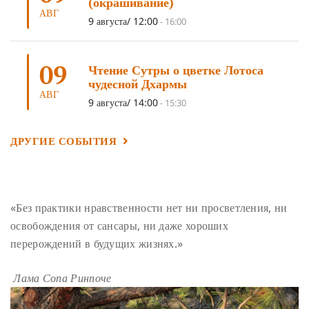
(окрашивание)
АВГ
ГАНДЕН ЛХАГЬЯМА
(3)
РАВНОСТНОСТЬ
(3)
9 августа/ 12:00
-
16:00
ШАМАТХА
(3)
НИРВАНА
(3)
СХЕМЫ ЛАМРИМА
(3)
09
ТРЕНИРОВКА УМА
(3)
МОНАШЕСТВО
(3)
Чтение Сутры о цветке Лотоса
чудесной Дхармы
ПРЕДВАРИТЕЛЬНЫЕ ПРАКТИКИ
(3)
МУДРОСТЬ
(3)
АВГ
9 августа/ 14:00
-
15:30
ЧОКОР ДЮЧЕН
(3)
ПОСВЯЩЕНИЕ
(2)
ГНЕВ
(2)
ПРОСТИРАНИЯ
(2)
ДАГРИ РИНПОЧЕ
(2)
ДРУГИЕ СОБЫТИЯ
ГРУППОВАЯ ПРАКТИКА
(2)
ДЕПРЕССИЯ
(2)
СОСТРАДАНИЕ
(2)
СИНГХАНАДА
(2)
ДВЕНАДЦАТЬ ЗВЕНЬЕВ ВЗАИМОЗАВИСИМОГО
«Без практики нравственности нет ни просветления, ни
ПРОИСХОЖДЕНИЯ
(2)
освобождения от сансары, ни даже хороших
ПАМЯТКА
(2)
ПРАДЖНЯПАРАМИТА
(2)
перерождений в будущих жизнях.»
СУТРА СЕРДЦА
(2)
САНГХА
(2)
Лама Сопа Ринпоче
ЧЕТЫРЕ БЕЗМЕРНЫХ
(2)
ТЕРПЕНИЕ
(2)
ЯНГСИ РИНПОЧЕ
(2)
ТИБЕТ
(2)
ЛАМА ЧОПА
(2)