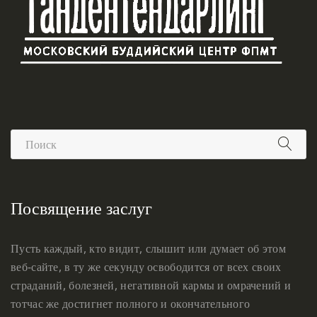
Посвящение заслуг
Пусть каждый, кто видит, слышит или думает об этом
веб-сайте, в ту же секунду освободится от всех своих
страданий, болезней, негативной кармы и омрачений и
тотчас же достигнет полного и окончательного