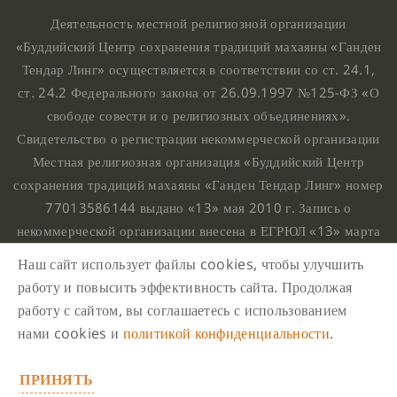
Деятельность местной религиозной организации
«Буддийский Центр сохранения традиций махаяны «Ганден
Тендар Линг» осуществляется в соответствии со ст. 24.1,
ст. 24.2 Федерального закона от 26.09.1997 №125-ФЗ «О
свободе совести и о религиозных объединениях».
Свидетельство о регистрации некоммерческой организации
Местная религиозная организация «Буддийский Центр
сохранения традиций махаяны «Ганден Тендар Линг» номер
77013586144 выдано «13» мая 2010 г. Запись о
некоммерческой организации внесена в ЕГРЮЛ «13» марта
2010 г. за основным государственным регистрационным
Наш сайт использует файлы cookies, чтобы улучшить
номером 1107799015708.
работу и повысить эффективность сайта. Продолжая
Ганден Тендар Линг © 2020 Все права защищены
работу с сайтом, вы соглашаетесь с использованием
Наш адрес : г. Москва, Нахимовский проспект, 32. Этаж
нами cookies и
политикой конфиденциальности
.
10, каб.1023,
ПРИНЯТЬ