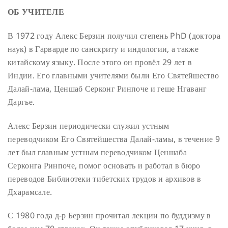
ОБ УЧИТЕЛЕ
В 1972 году Алекс Берзин получил степень PhD (доктора
наук) в Гарварде по санскриту и индологии, а также
китайскому языку. После этого он провёл 29 лет в
Индии. Его главными учителями были Его Святейшество
Далай-лама, Ценшаб Серконг Ринпоче и геше Нгаванг
Даргье.
Алекс Берзин периодически служил устным
переводчиком Его Святейшества Далай-ламы, в течение 9
лет был главным устным переводчиком Ценшаба
Серконга Ринпоче, помог основать и работал в бюро
переводов Библиотеки тибетских трудов и архивов в
Дхарамсале.
С 1980 года д-р Берзин прочитал лекции по буддизму в