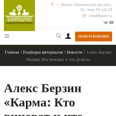
г. Москва, Нахимовский проспект,
32. Этаж 10, каб.23
info@fpmt.ru
ПОЖЕРТВОВАНИЯ
Главная
/
Подборка материалов
/
Новости
/
Алекс Берзин
«Карма: Кто виноват и что делать»
Алекс Берзин
«Карма: Кто
виноват и что