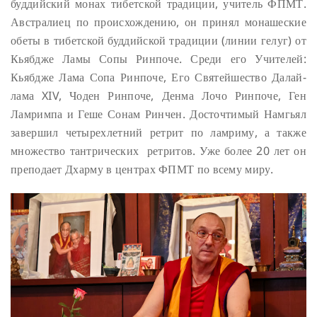
буддийский монах тибетской традиции, учитель ФПМТ.
Австралиец по происхождению, он принял монашеские
обеты в тибетской буддийской традиции (линии гелуг) от
Кьябдже Ламы Сопы Ринпоче. Среди его Учителей:
Кьябдже Лама Сопа Ринпоче, Его Святейшество Далай-
лама XIV, Чоден Ринпоче, Денма Лочо Ринпоче, Ген
Ламримпа и Геше Сонам Ринчен. Досточтимый Намгьял
завершил четырехлетний ретрит по ламриму, а также
множество тантрических ретритов. Уже более 20 лет он
преподает Дхарму в центрах ФПМТ по всему миру.