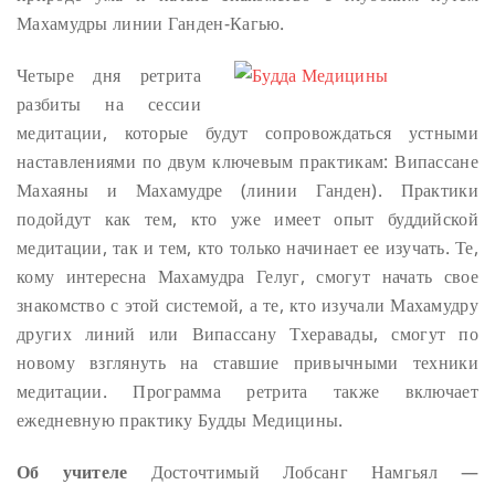
Махамудры линии Ганден-Кагью.
Четыре дня ретрита
разбиты на сессии
медитации, которые будут сопровождаться устными
наставлениями по двум ключевым практикам: Випассане
Махаяны и Махамудре (линии Ганден). Практики
подойдут как тем, кто уже имеет опыт буддийской
медитации, так и тем, кто только начинает ее изучать. Те,
кому интересна Махамудра Гелуг, смогут начать свое
знакомство с этой системой, а те, кто изучали Махамудру
других линий или Випассану Тхеравады, смогут по
новому взглянуть на ставшие привычными техники
медитации. Программа ретрита также включает
ежедневную практику Будды Медицины.
Об учителе
Досточтимый Лобсанг Намгьял —