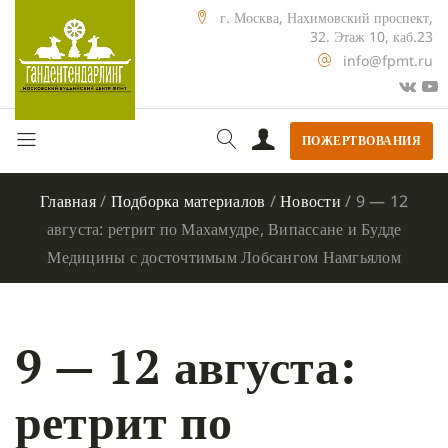
г. Москва, Нахимовский проспект,
32. Этаж 10, каб.23
info@fpmt.ru
ПОЖЕРТВОВАНИЯ
Главная
/
Подборка материалов
/
Новости
/
9 — 12
августа: ретрит по Махамудре, Випассане и Будде
Медицины с досточтимым Лобсангом Намгьялом
9 — 12 августа:
ретрит по