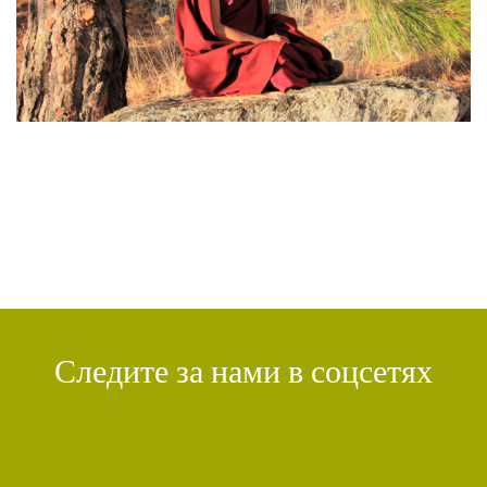
УТРЕННИЕ ПРАКТИКИ
(2)
АМИТАЮС
(2)
РАССТАВАНИЕ С ЧЕТЫРЬМЯ ПРИВЯЗАННОСТЯМИ
(2)
СЕНГХЕ ДРА
(2)
ВЗАИМОЗАВИСИМОСТЬ
(2)
ПРАКТИКА СОРАДОВАНИЯ
(2)
РЕЛИГИЯ
(1)
АТИША
(1)
ДЕНЬ ЧУДЕС
(1)
ИТОГИ
(1)
КРИЗИС
(1)
УДОВОЛЬСТВИЕ
(1)
СУТРА ВАДЖРНОГО ОТСЕЧЕНИЯ
(1)
ТХАНГТОНГ ГЬЯЛПО
(1)
ТОНГЛЕН
(1)
ГЕШЕ ТЕНЗИН СОПА
(1)
БОЛЬ
(1)
МИЛАРЕПА
(1)
КИРТИ ЦЕНШАБ РИНПОЧЕ
(1)
ДВОЙНАЯ СУТРА
(1)
СТИХИЙНЫЕ БЕДСТВИЯ
(1)
Следите за нами в соцсетях