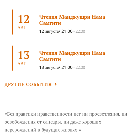
ОТРЕЧЕНИЕ
(4)
ВОСЕМЬ ОБЕТОВ
(4)
12
Чтения Манджушри Нама
ПОДНОШЕНИЯ
(4)
ВОСЕМЬ СТРОФ
(4)
Самгити
АВГ
ГАНДЕН ЛХАГЬЯМА
(3)
РАВНОСТНОСТЬ
(3)
12 августа/ 21:00
-
22:00
ШАМАТХА
(3)
НИРВАНА
(3)
СХЕМЫ ЛАМРИМА
(3)
13
ТРЕНИРОВКА УМА
(3)
МОНАШЕСТВО
(3)
Чтения Манджушри Нама
Самгити
ПРЕДВАРИТЕЛЬНЫЕ ПРАКТИКИ
(3)
МУДРОСТЬ
(3)
АВГ
13 августа/ 21:00
-
22:00
ЧОКОР ДЮЧЕН
(3)
ПОСВЯЩЕНИЕ
(2)
ГНЕВ
(2)
ПРОСТИРАНИЯ
(2)
ДАГРИ РИНПОЧЕ
(2)
ДРУГИЕ СОБЫТИЯ
ГРУППОВАЯ ПРАКТИКА
(2)
ДЕПРЕССИЯ
(2)
СОСТРАДАНИЕ
(2)
СИНГХАНАДА
(2)
ДВЕНАДЦАТЬ ЗВЕНЬЕВ ВЗАИМОЗАВИСИМОГО
«Без практики нравственности нет ни просветления, ни
ПРОИСХОЖДЕНИЯ
(2)
освобождения от сансары, ни даже хороших
ПАМЯТКА
(2)
ПРАДЖНЯПАРАМИТА
(2)
перерождений в будущих жизнях.»
СУТРА СЕРДЦА
(2)
САНГХА
(2)