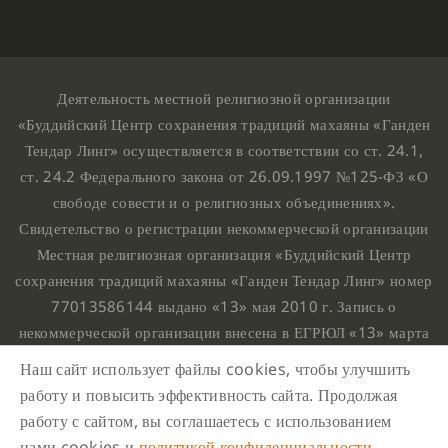
Деятельность местной религиозной организации
«Буддийский Центр сохранения традиций махаяны «Ганден
Тендар Линг» осуществляется в соответствии со ст. 24.1,
ст. 24.2 Федерального закона от 26.09.1997 №125-ФЗ «О
свободе совести и о религиозных объединениях».
Свидетельство о регистрации некоммерческой организации
Местная религиозная организация «Буддийский Центр
сохранения традиций махаяны «Ганден Тендар Линг» номер
77013586144 выдано «13» мая 2010 г. Запись о
некоммерческой организации внесена в ЕГРЮЛ «13» марта
2010 г. за основным государственным регистрационным
Наш сайт использует файлы cookies, чтобы улучшить
номером 1107799015708.
работу и повысить эффективность сайта. Продолжая
Ганден Тендар Линг © 2020 Все права защищены
работу с сайтом, вы соглашаетесь с использованием
Наш адрес : г. Москва, Нахимовский проспект, 32. Этаж
нами cookies и
политикой конфиденциальности
.