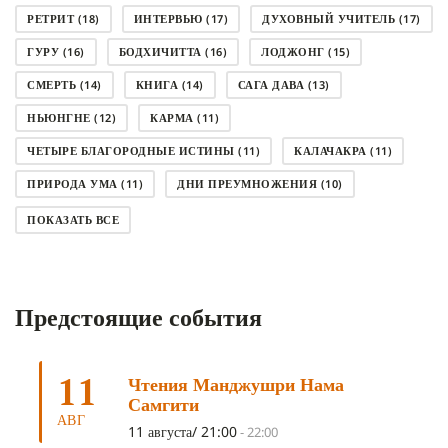
РЕТРИТ
(18)
ИНТЕРВЬЮ
(17)
ДУХОВНЫЙ УЧИТЕЛЬ
(17)
ГУРУ
(16)
БОДХИЧИТТА
(16)
ЛОДЖОНГ
(15)
СМЕРТЬ
(14)
КНИГА
(14)
САГА ДАВА
(13)
НЬЮНГНЕ
(12)
КАРМА
(11)
ЧЕТЫРЕ БЛАГОРОДНЫЕ ИСТИНЫ
(11)
КАЛАЧАКРА
(11)
ПРИРОДА УМА
(11)
ДНИ ПРЕУМНОЖЕНИЯ
(10)
СОВЕТ
(10)
НЁНДРО
(8)
САНСАРА
(8)
ПОКАЗАТЬ ВСЕ
ДНИ ЧУДЕС
(8)
СТРАДАНИЕ
(7)
КОРОНАВИРУС COVID-19
(7)
ЛОСАР
(7)
Предстоящие события
АНАЛИТИЧЕСКАЯ МЕДИТАЦИЯ
(7)
КАК МЕДИТИРОВАТЬ
(6)
ЦА-ЦА
(6)
ДХАРМА
(6)
ДОСТ. САНГЬЕ КХАНДРО
(6)
11
Чтения Манджушри Нама
ТРИ ОСНОВЫ ПУТИ
(5)
ЛХАБАБ ДУЧЕН
(5)
Самгити
ОЧИСТИТЕЛЬНЫЕ ПРАКТИКИ
(5)
САМ СЕБЕ ПСИХОЛОГ
(5)
АВГ
11 августа/ 21:00
-
22:00
УМ И ЕГО ПОТЕНЦИАЛ
(4)
САДХАНА
(4)