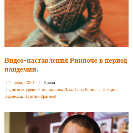
Видео-наставления Ринпоче в период
пандемии.
1 июня, 2020
Диана
Для всех уровней понимания
,
Лама Сопа Ринпоче
,
Лекции
,
Переводы
,
Практики(разное)