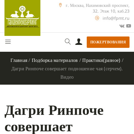
г. Москва, Нахимовский проспект,
32. Этаж 10, каб.23
info@fpmt.ru
ПОЖЕРТВОВАНИЯ
Главная
/
Подборка материалов
/
Практики(разное)
/
Дагри Ринпоче совершает подношение чая (серчем).
Видео
Дагри Ринпоче
совершает