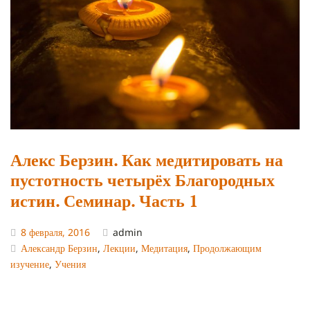
Алекс Берзин. Как медитировать на
пустотность четырёх Благородных
истин. Семинар. Часть 1
8 февраля, 2016
admin
Александр Берзин
,
Лекции
,
Медитация
,
Продолжающим
изучение
,
Учения