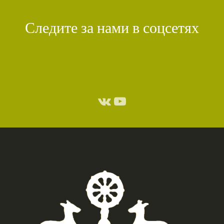
КИРТИ ЦЕНШАБ РИНПОЧЕ
(1)
ДВОЙНАЯ СУТРА
(1)
Следите за нами в соцсетях
СТИХИЙНЫЕ БЕДСТВИЯ
(1)