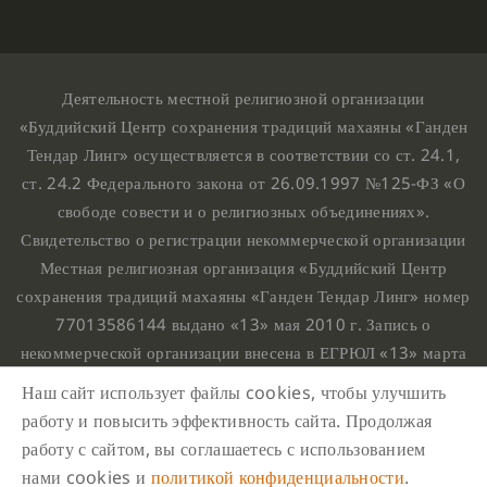
Деятельность местной религиозной организации
«Буддийский Центр сохранения традиций махаяны «Ганден
Тендар Линг» осуществляется в соответствии со ст. 24.1,
ст. 24.2 Федерального закона от 26.09.1997 №125-ФЗ «О
свободе совести и о религиозных объединениях».
Свидетельство о регистрации некоммерческой организации
Местная религиозная организация «Буддийский Центр
сохранения традиций махаяны «Ганден Тендар Линг» номер
77013586144 выдано «13» мая 2010 г. Запись о
некоммерческой организации внесена в ЕГРЮЛ «13» марта
2010 г. за основным государственным регистрационным
Наш сайт использует файлы cookies, чтобы улучшить
номером 1107799015708.
работу и повысить эффективность сайта. Продолжая
Ганден Тендар Линг © 2020 Все права защищены
работу с сайтом, вы соглашаетесь с использованием
Наш адрес : г. Москва, Нахимовский проспект, 32. Этаж
нами cookies и
политикой конфиденциальности
.