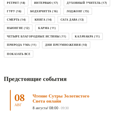
РЕТРИТ
(18)
ИНТЕРВЬЮ
(17)
ДУХОВНЫЙ УЧИТЕЛЬ
(17)
ГУРУ
(16)
БОДХИЧИТТА
(16)
ЛОДЖОНГ
(15)
СМЕРТЬ
(14)
КНИГА
(14)
САГА ДАВА
(13)
НЬЮНГНЕ
(12)
КАРМА
(11)
ЧЕТЫРЕ БЛАГОРОДНЫЕ ИСТИНЫ
(11)
КАЛАЧАКРА
(11)
ПРИРОДА УМА
(11)
ДНИ ПРЕУМНОЖЕНИЯ
(10)
СОВЕТ
(10)
НЁНДРО
(8)
САНСАРА
(8)
ПОКАЗАТЬ ВСЕ
ДНИ ЧУДЕС
(8)
СТРАДАНИЕ
(7)
КОРОНАВИРУС COVID-19
(7)
ЛОСАР
(7)
Предстоящие события
АНАЛИТИЧЕСКАЯ МЕДИТАЦИЯ
(7)
КАК МЕДИТИРОВАТЬ
(6)
ЦА-ЦА
(6)
ДХАРМА
(6)
ДОСТ. САНГЬЕ КХАНДРО
(6)
08
Чтение Сутры Золотистого
ТРИ ОСНОВЫ ПУТИ
(5)
ЛХАБАБ ДУЧЕН
(5)
Света онлайн
ОЧИСТИТЕЛЬНЫЕ ПРАКТИКИ
(5)
САМ СЕБЕ ПСИХОЛОГ
(5)
АВГ
8 августа/ 08:00
-
09:30
УМ И ЕГО ПОТЕНЦИАЛ
(4)
САДХАНА
(4)