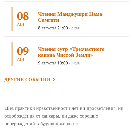
ОТРЕЧЕНИЕ
(4)
ВОСЕМЬ ОБЕТОВ
(4)
08
Чтения Манджушри Нама
ПОДНОШЕНИЯ
(4)
ВОСЕМЬ СТРОФ
(4)
Самгити
АВГ
ГАНДЕН ЛХАГЬЯМА
(3)
РАВНОСТНОСТЬ
(3)
8 августа/ 21:00
-
22:00
ШАМАТХА
(3)
НИРВАНА
(3)
СХЕМЫ ЛАМРИМА
(3)
09
ТРЕНИРОВКА УМА
(3)
МОНАШЕСТВО
(3)
Чтения сутр «Трехчастного
канона Чистой Земли»
ПРЕДВАРИТЕЛЬНЫЕ ПРАКТИКИ
(3)
МУДРОСТЬ
(3)
АВГ
9 августа/ 10:00
-
11:30
ЧОКОР ДЮЧЕН
(3)
ПОСВЯЩЕНИЕ
(2)
ГНЕВ
(2)
ПРОСТИРАНИЯ
(2)
ДАГРИ РИНПОЧЕ
(2)
ДРУГИЕ СОБЫТИЯ
ГРУППОВАЯ ПРАКТИКА
(2)
ДЕПРЕССИЯ
(2)
СОСТРАДАНИЕ
(2)
СИНГХАНАДА
(2)
ДВЕНАДЦАТЬ ЗВЕНЬЕВ ВЗАИМОЗАВИСИМОГО
«Без практики нравственности нет ни просветления, ни
ПРОИСХОЖДЕНИЯ
(2)
освобождения от сансары, ни даже хороших
ПАМЯТКА
(2)
ПРАДЖНЯПАРАМИТА
(2)
перерождений в будущих жизнях.»
СУТРА СЕРДЦА
(2)
САНГХА
(2)