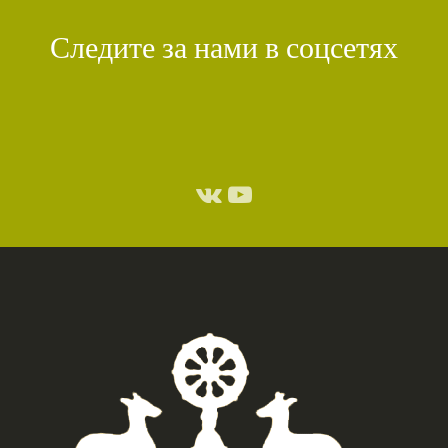
КИРТИ ЦЕНШАБ РИНПОЧЕ
(1)
ДВОЙНАЯ СУТРА
(1)
Следите за нами в соцсетях
СТИХИЙНЫЕ БЕДСТВИЯ
(1)