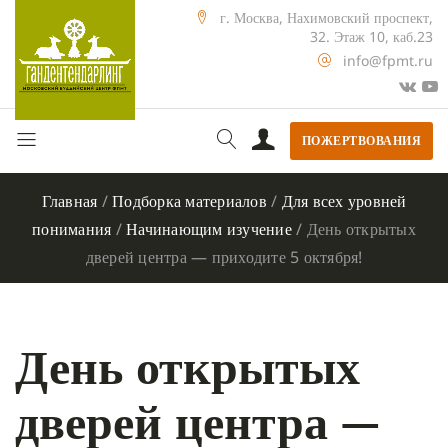
г. Москва, Нахимовский проспект,
32. Этаж 10, каб.23
info@fpmt.ru
ПОЖЕРТВОВАНИЯ
Главная
/
Подборка материалов
/
Для всех уровней
понимания
/
Начинающим изучение
/
День открытых
дверей центра — приходите 5 октября!
День открытых
дверей центра —