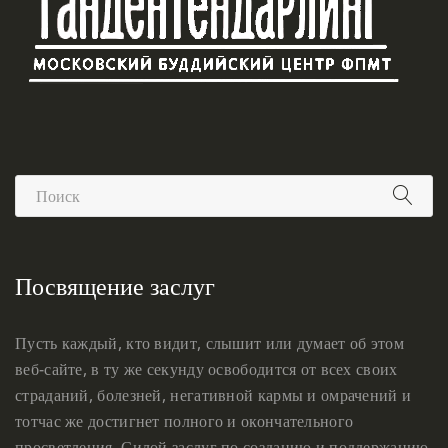
Посвящение заслуг
Пусть каждый, кто видит, слышит или думает об этом
веб-сайте, в ту же секунду освободится от всех своих
страданий, болезней, негативной кармы и омрачений и
тотчас же достигнет полного и окончательного
просветления. Силой заслуг по созданию и поддержанию