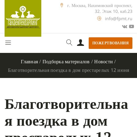
г. Москва, Нахимовский проспект,
32. Этаж 10, каб.23
info@fpmt.ru
ПОЖЕРТВОВАНИЯ
Главная
/
Подборка материалов
/
Новости
/
Благотворительная поездка в дом престарелых 12 июня
Благотворительна
я поездка в дом
престарелых 12