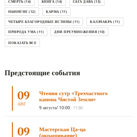
СМЕРТЬ
(14)
КНИГА
(14)
САГА ДАВА
(13)
НЬЮНГНЕ
(12)
КАРМА
(11)
ЧЕТЫРЕ БЛАГОРОДНЫЕ ИСТИНЫ
(11)
КАЛАЧАКРА
(11)
ПРИРОДА УМА
(11)
ДНИ ПРЕУМНОЖЕНИЯ
(10)
СОВЕТ
(10)
НЁНДРО
(8)
САНСАРА
(8)
ПОКАЗАТЬ ВСЕ
ДНИ ЧУДЕС
(8)
СТРАДАНИЕ
(7)
КОРОНАВИРУС COVID-19
(7)
ЛОСАР
(7)
Предстоящие события
АНАЛИТИЧЕСКАЯ МЕДИТАЦИЯ
(7)
КАК МЕДИТИРОВАТЬ
(6)
ЦА-ЦА
(6)
ДХАРМА
(6)
ДОСТ. САНГЬЕ КХАНДРО
(6)
09
Чтения сутр «Трехчастного
ТРИ ОСНОВЫ ПУТИ
(5)
ЛХАБАБ ДУЧЕН
(5)
канона Чистой Земли»
ОЧИСТИТЕЛЬНЫЕ ПРАКТИКИ
(5)
САМ СЕБЕ ПСИХОЛОГ
(5)
АВГ
9 августа/ 10:00
-
11:30
УМ И ЕГО ПОТЕНЦИАЛ
(4)
САДХАНА
(4)
ОТРЕЧЕНИЕ
(4)
ВОСЕМЬ ОБЕТОВ
(4)
09
Мастерская Ца-ца
ПОДНОШЕНИЯ
(4)
ВОСЕМЬ СТРОФ
(4)
(окрашивание)