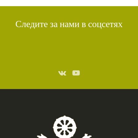
КИРТИ ЦЕНШАБ РИНПОЧЕ
(1)
ДВОЙНАЯ СУТРА
(1)
Следите за нами в соцсетях
СТИХИЙНЫЕ БЕДСТВИЯ
(1)