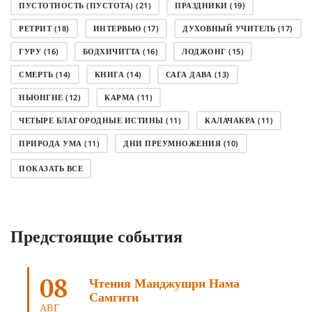
ПУСТОТНОСТЬ (ПУСТОТА)
(21)
ПРАЗДНИКИ
(19)
РЕТРИТ
(18)
ИНТЕРВЬЮ
(17)
ДУХОВНЫЙ УЧИТЕЛЬ
(17)
ГУРУ
(16)
БОДХИЧИТТА
(16)
ЛОДЖОНГ
(15)
СМЕРТЬ
(14)
КНИГА
(14)
САГА ДАВА
(13)
НЬЮНГНЕ
(12)
КАРМА
(11)
ЧЕТЫРЕ БЛАГОРОДНЫЕ ИСТИНЫ
(11)
КАЛАЧАКРА
(11)
ПРИРОДА УМА
(11)
ДНИ ПРЕУМНОЖЕНИЯ
(10)
СОВЕТ
(10)
НЁНДРО
(8)
САНСАРА
(8)
ПОКАЗАТЬ ВСЕ
ДНИ ЧУДЕС
(8)
СТРАДАНИЕ
(7)
КОРОНАВИРУС COVID-19
(7)
ЛОСАР
(7)
Предстоящие события
АНАЛИТИЧЕСКАЯ МЕДИТАЦИЯ
(7)
КАК МЕДИТИРОВАТЬ
(6)
ЦА-ЦА
(6)
ДХАРМА
(6)
ДОСТ. САНГЬЕ КХАНДРО
(6)
08
Чтения Манджушри Нама
ТРИ ОСНОВЫ ПУТИ
(5)
ЛХАБАБ ДУЧЕН
(5)
Самгити
ОЧИСТИТЕЛЬНЫЕ ПРАКТИКИ
(5)
САМ СЕБЕ ПСИХОЛОГ
(5)
АВГ