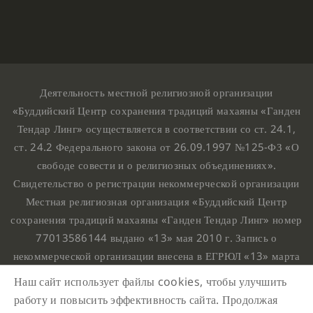
Деятельность местной религиозной организации
«Буддийский Центр сохранения традиций махаяны «Ганден
Тендар Линг» осуществляется в соответствии со ст. 24.1,
ст. 24.2 Федерального закона от 26.09.1997 №125-ФЗ «О
свободе совести и о религиозных объединениях».
Свидетельство о регистрации некоммерческой организации
Местная религиозная организация «Буддийский Центр
сохранения традиций махаяны «Ганден Тендар Линг» номер
77013586144 выдано «13» мая 2010 г. Запись о
некоммерческой организации внесена в ЕГРЮЛ «13» марта
2010 г. за основным государственным регистрационным
Наш сайт использует файлы cookies, чтобы улучшить
номером 1107799015708.
работу и повысить эффективность сайта. Продолжая
Ганден Тендар Линг © 2020 Все права защищены