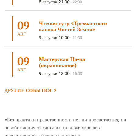
8 августа/ 21:00
-
22:00
УМ И ЕГО ПОТЕНЦИАЛ
(4)
САДХАНА
(4)
ОТРЕЧЕНИЕ
(4)
ВОСЕМЬ ОБЕТОВ
(4)
09
Чтения сутр «Трехчастного
ПОДНОШЕНИЯ
(4)
ВОСЕМЬ СТРОФ
(4)
канона Чистой Земли»
АВГ
ГАНДЕН ЛХАГЬЯМА
(3)
РАВНОСТНОСТЬ
(3)
9 августа/ 10:00
-
11:30
ШАМАТХА
(3)
НИРВАНА
(3)
СХЕМЫ ЛАМРИМА
(3)
09
ТРЕНИРОВКА УМА
(3)
МОНАШЕСТВО
(3)
Мастерская Ца-ца
(окрашивание)
ПРЕДВАРИТЕЛЬНЫЕ ПРАКТИКИ
(3)
МУДРОСТЬ
(3)
АВГ
9 августа/ 12:00
-
16:00
ЧОКОР ДЮЧЕН
(3)
ПОСВЯЩЕНИЕ
(2)
ГНЕВ
(2)
ПРОСТИРАНИЯ
(2)
ДАГРИ РИНПОЧЕ
(2)
ДРУГИЕ СОБЫТИЯ
ГРУППОВАЯ ПРАКТИКА
(2)
ДЕПРЕССИЯ
(2)
СОСТРАДАНИЕ
(2)
СИНГХАНАДА
(2)
ДВЕНАДЦАТЬ ЗВЕНЬЕВ ВЗАИМОЗАВИСИМОГО
«Без практики нравственности нет ни просветления, ни
ПРОИСХОЖДЕНИЯ
(2)
освобождения от сансары, ни даже хороших
ПАМЯТКА
(2)
ПРАДЖНЯПАРАМИТА
(2)
перерождений в будущих жизнях.»