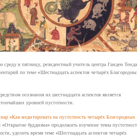
ю среду и пятницу, резидентный учитель центра Ганден Тенд
ментарий по теме «Шестнадцать аспектов четырёх Благородны
едством осознания их шестнадцати аспектов является
тончайших уровней пустотности.
инар «Как медитировать на пустотность четырёх Благородных
 «Открытие буддизма» продолжить изучение темы пустотност
ости, уделить время теме «Шестнадцать аспектов четырёх