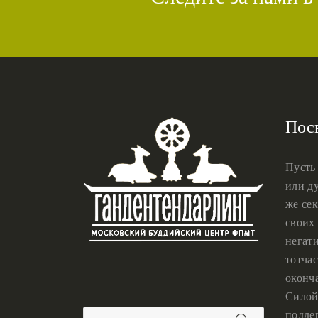
Пос
Пусть
или ду
же сек
своих 
негат
тотчас
оконч
Силой
подде