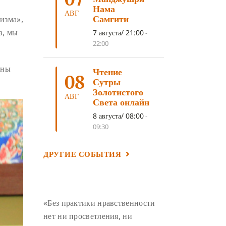
ЛОСАР
(7)
Нама
АВГ
Самгити
изма»,
АНАЛИТИЧЕСКАЯ МЕДИТАЦИЯ
(7)
а, мы
7 августа/ 21:00
-
КАК МЕДИТИРОВАТЬ
(6)
22:00
ЦА-ЦА
(6)
ДХАРМА
(6)
зны
Чтение
ДОСТ. САНГЬЕ КХАНДРО
(6)
08
Сутры
ТРИ ОСНОВЫ ПУТИ
(5)
Золотистого
АВГ
Света онлайн
ЛХАБАБ ДУЧЕН
(5)
8 августа/ 08:00
-
ОЧИСТИТЕЛЬНЫЕ ПРАКТИКИ
(5)
09:30
САМ СЕБЕ ПСИХОЛОГ
(5)
ДРУГИЕ СОБЫТИЯ
УМ И ЕГО ПОТЕНЦИАЛ
(4)
САДХАНА
(4)
ОТРЕЧЕНИЕ
(4)
ВОСЕМЬ ОБЕТОВ
(4)
«Без практики нравственности
ПОДНОШЕНИЯ
(4)
нет ни просветления, ни
ВОСЕМЬ СТРОФ
(4)