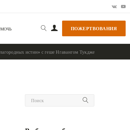
ПОЖЕРТВОВАНИЯ
ОМОЧЬ
благородных истин» с геше Нгавангом Тукдже