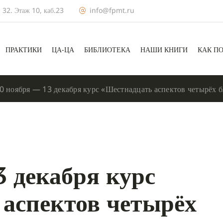
 32. Этаж 10, каб.23
info@fpmt.ru
ПРАКТИКИ
ЦА-ЦА
БИБЛИОТЕКА
НАШИ КНИГИ
КАК П
0 ноября — 13 декабря курс «Шестнадцать аспектов четырёх 
3 декабря курс
аспектов четырёх