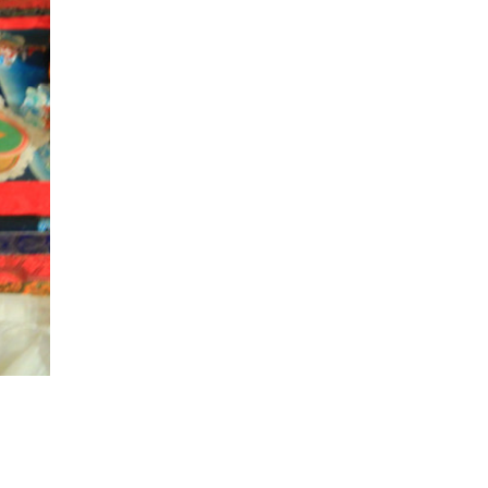
ДЕПРЕССИЯ
(2)
СОСТРАДАНИЕ
(2)
СИНГХАНАДА
(2)
ДВЕНАДЦАТЬ ЗВЕНЬЕВ
ВЗАИМОЗАВИСИМОГО
ПРОИСХОЖДЕНИЯ
(2)
ПАМЯТКА
(2)
ПРАДЖНЯПАРАМИТА
(2)
СУТРА СЕРДЦА
(2)
САНГХА
(2)
ЧЕТЫРЕ БЕЗМЕРНЫХ
(2)
ТЕРПЕНИЕ
(2)
ЯНГСИ РИНПОЧЕ
(2)
ТИБЕТ
(2)
ЛАМА ЧОПА
(2)
КОПАН
(2)