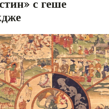
стин» с геше
кдже