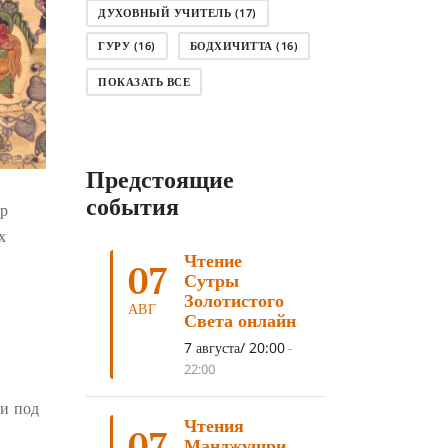
ДУХОВНЫЙ УЧИТЕЛЬ
(17)
ГУРУ
(16)
БОДХИЧИТТА
(16)
ЛОДЖОНГ
(15)
СМЕРТЬ
(14)
ПОКАЗАТЬ ВСЕ
КНИГА
(14)
САГА ДАВА
(13)
НЬЮНГНЕ
(12)
КАРМА
(11)
Предстоящие
ЧЕТЫРЕ БЛАГОРОДНЫЕ ИСТИНЫ
(11)
события
ар
КАЛАЧАКРА
(11)
х
Чтение
ПРИРОДА УМА
(11)
07
Сутры
ДНИ ПРЕУМНОЖЕНИЯ
(10)
Золотистого
АВГ
Света онлайн
СОВЕТ
(10)
НЁНДРО
(8)
7 августа/ 20:00
-
САНСАРА
(8)
ДНИ ЧУДЕС
(8)
22:00
СТРАДАНИЕ
(7)
и под
Чтения
КОРОНАВИРУС COVID-19
(7)
07
Манджушри