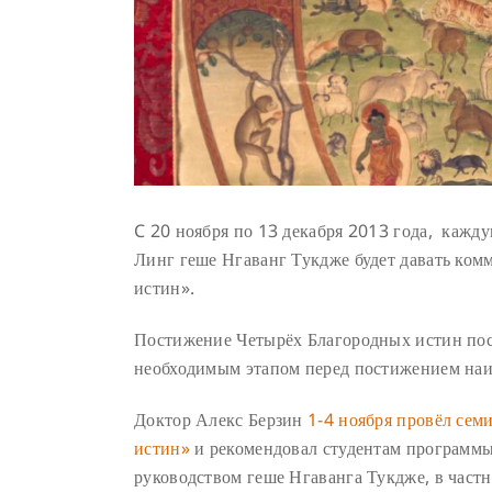
C 20 ноября по 13 декабря 2013 года, кажду
Линг геше Нгаванг Тукдже будет давать ком
истин».
Постижение Четырёх Благородных истин поср
необходимым этапом перед постижением наи
Доктор Алекс Берзин
1-4 ноября провёл сем
истин»
и рекомендовал студентам программы
руководством геше Нгаванга Тукдже, в частн