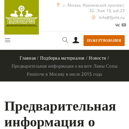
г. Москва, Нахимовский проспект,
32. Этаж 10, каб.23
info@fpmt.ru
ПОЖЕРТВОВАНИЯ
Главная
/
Подборка материалов
/
Новости
/
Предварительная информация о визите Ламы Сопы
Ринпоче в Москву в июле 2015 года
Предварительная
информация о