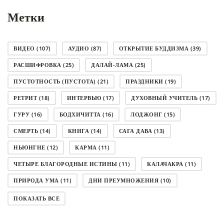
Метки
ВИДЕО
(107)
АУДИО
(87)
ОТКРЫТИЕ БУДДИЗМА
(39)
РАСШИФРОВКА
(25)
ДАЛАЙ-ЛАМА
(25)
ПУСТОТНОСТЬ (ПУСТОТА)
(21)
ПРАЗДНИКИ
(19)
РЕТРИТ
(18)
ИНТЕРВЬЮ
(17)
ДУХОВНЫЙ УЧИТЕЛЬ
(17)
ГУРУ
(16)
БОДХИЧИТТА
(16)
ЛОДЖОНГ
(15)
СМЕРТЬ
(14)
КНИГА
(14)
САГА ДАВА
(13)
НЬЮНГНЕ
(12)
КАРМА
(11)
ЧЕТЫРЕ БЛАГОРОДНЫЕ ИСТИНЫ
(11)
КАЛАЧАКРА
(11)
ПРИРОДА УМА
(11)
ДНИ ПРЕУМНОЖЕНИЯ
(10)
СОВЕТ
(10)
НЁНДРО
(8)
САНСАРА
(8)
ПОКАЗАТЬ ВСЕ
ДНИ ЧУДЕС
(8)
СТРАДАНИЕ
(7)