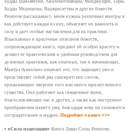
Будды Шакьямуни, Авалокитешвары, Манджушри, Тары,
Будды Медицины, Ваджрасаттвы и других божеств.
Ринпоче рассказывает, зачем нужны различные мантры и
как действует каждая из них, объясняет их важность и
силу и дает особые наставления для их практики.
Изысканные и красочные описания божеств,
сопровождающие книгу, придают ей особую красоту и
делают ее практическим и удобным руководством для
духовных практиков, как опытных, так и начинающих.
Мантра буквально означает «то, что защищает ум» и
представляет собой ряд санскритских слогов,
призывающих энергию того или иного просветленного
существа. Они работают как священные звуки,
благословляющие нас и других, а также как инструмент
преображения нашего ума, благодаря чему он становится
сострадательнее и мудрее.
Подробнее о книге >>>
• «Сила медитации»
Книга Ламы Сопы Ринпоче,