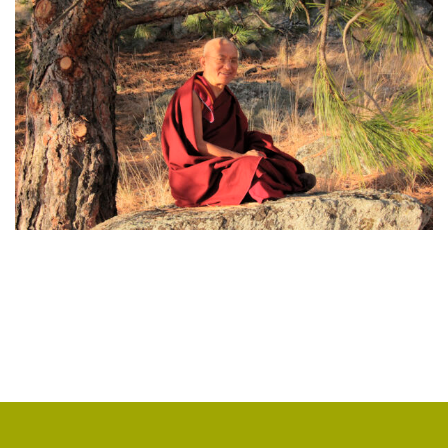
ЯНГСИ РИНПОЧЕ
(2)
ТИБЕТ
(2)
ЛАМА ЧОПА
(2)
КОПАН
(2)
СУТРА ЗОЛОТИСТОГО СВЕТА
(2)
ЧАКРАСАМВАРА
(2)
ПРИРОДА БУДДЫ
(2)
КОНФЛИКТ
(2)
ДНИ БУДДЫ
(2)
НРАВСТВЕННОСТЬ
(2)
УТРЕННИЕ ПРАКТИКИ
(2)
АМИТАЮС
(2)
РАССТАВАНИЕ С ЧЕТЫРЬМЯ ПРИВЯЗАННОСТЯМИ
(2)
СЕНГХЕ ДРА
(2)
ВЗАИМОЗАВИСИМОСТЬ
(2)
ПРАКТИКА СОРАДОВАНИЯ
(2)
РЕЛИГИЯ
(1)
АТИША
(1)
ДЕНЬ ЧУДЕС
(1)
ИТОГИ
(1)
КРИЗИС
(1)
УДОВОЛЬСТВИЕ
(1)
СУТРА ВАДЖРНОГО ОТСЕЧЕНИЯ
(1)
ТХАНГТОНГ ГЬЯЛПО
(1)
ТОНГЛЕН
(1)
ГЕШЕ ТЕНЗИН СОПА
(1)
БОЛЬ
(1)
МИЛАРЕПА
(1)
КИРТИ ЦЕНШАБ РИНПОЧЕ
(1)
ДВОЙНАЯ СУТРА
(1)