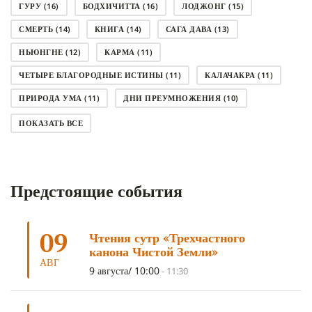
ГУРУ
(16)
БОДХИЧИТТА
(16)
ЛОДЖОНГ
(15)
СМЕРТЬ
(14)
КНИГА
(14)
САГА ДАВА
(13)
НЬЮНГНЕ
(12)
КАРМА
(11)
ЧЕТЫРЕ БЛАГОРОДНЫЕ ИСТИНЫ
(11)
КАЛАЧАКРА
(11)
ПРИРОДА УМА
(11)
ДНИ ПРЕУМНОЖЕНИЯ
(10)
СОВЕТ
(10)
НЁНДРО
(8)
САНСАРА
(8)
ПОКАЗАТЬ ВСЕ
ДНИ ЧУДЕС
(8)
СТРАДАНИЕ
(7)
КОРОНАВИРУС COVID-19
(7)
ЛОСАР
(7)
Предстоящие события
АНАЛИТИЧЕСКАЯ МЕДИТАЦИЯ
(7)
КАК МЕДИТИРОВАТЬ
(6)
ЦА-ЦА
(6)
ДХАРМА
(6)
ДОСТ. САНГЬЕ КХАНДРО
(6)
09
Чтения сутр «Трехчастного
ТРИ ОСНОВЫ ПУТИ
(5)
ЛХАБАБ ДУЧЕН
(5)
канона Чистой Земли»
ОЧИСТИТЕЛЬНЫЕ ПРАКТИКИ
(5)
САМ СЕБЕ ПСИХОЛОГ
(5)
АВГ
9 августа/ 10:00
-
11:30
УМ И ЕГО ПОТЕНЦИАЛ
(4)
САДХАНА
(4)
ОТРЕЧЕНИЕ
(4)
ВОСЕМЬ ОБЕТОВ
(4)