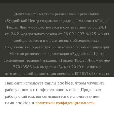
Деятельность местной религиозной организации
«Буддийский Центр сохранения традиций махаяны «Ганден
Тендар Линг» осуществляется в соответствии со ст. 24.1,
ст. 24.2 Федерального закона от 26.09.1997 №125-ФЗ «О
свободе совести и о религиозных объединениях».
Свидетельство о регистрации некоммерческой организации
Местная религиозная организация «Буддийский Центр
сохранения традиций махаяны «Ганден Тендар Линг» номер
77013586144 выдано «13» мая 2010 г. Запись о
некоммерческой организации внесена в ЕГРЮЛ «13» марта
2010 г. за основным государственным регистрационным
Наш сайт использует файлы cookies, чтобы улучшить
номером 1107799015708.
работу и повысить эффективность сайта. Продолжая
Ганден Тендар Линг © 2020 Все права защищены
работу с сайтом, вы соглашаетесь с использованием
Наш адрес : г. Москва, Нахимовский проспект, 32. Этаж
нами cookies и
политикой конфиденциальности
.
10, каб.1023,