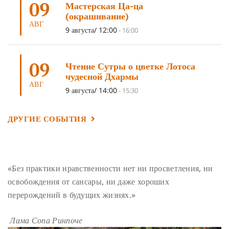
09
Мастерская Ца-ца
ПОДНОШЕНИЯ
(4)
ВОСЕМЬ СТРОФ
(4)
(окрашивание)
АВГ
ГАНДЕН ЛХАГЬЯМА
(3)
РАВНОСТНОСТЬ
(3)
9 августа/ 12:00
-
16:00
ШАМАТХА
(3)
НИРВАНА
(3)
СХЕМЫ ЛАМРИМА
(3)
09
ТРЕНИРОВКА УМА
(3)
МОНАШЕСТВО
(3)
Чтение Сутры о цветке Лотоса
чудесной Дхармы
ПРЕДВАРИТЕЛЬНЫЕ ПРАКТИКИ
(3)
МУДРОСТЬ
(3)
АВГ
9 августа/ 14:00
-
15:30
ЧОКОР ДЮЧЕН
(3)
ПОСВЯЩЕНИЕ
(2)
ГНЕВ
(2)
ПРОСТИРАНИЯ
(2)
ДАГРИ РИНПОЧЕ
(2)
ДРУГИЕ СОБЫТИЯ
ГРУППОВАЯ ПРАКТИКА
(2)
ДЕПРЕССИЯ
(2)
СОСТРАДАНИЕ
(2)
СИНГХАНАДА
(2)
ДВЕНАДЦАТЬ ЗВЕНЬЕВ ВЗАИМОЗАВИСИМОГО
«Без практики нравственности нет ни просветления, ни
ПРОИСХОЖДЕНИЯ
(2)
освобождения от сансары, ни даже хороших
ПАМЯТКА
(2)
ПРАДЖНЯПАРАМИТА
(2)
перерождений в будущих жизнях.»
СУТРА СЕРДЦА
(2)
САНГХА
(2)
Лама Сопа Ринпоче
ЧЕТЫРЕ БЕЗМЕРНЫХ
(2)
ТЕРПЕНИЕ
(2)