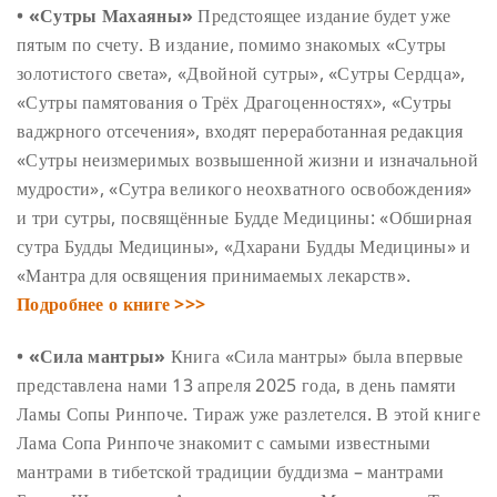
• «Сутры Махаяны»
Предстоящее издание будет уже
пятым по счету. В издание, помимо знакомых «Сутры
золотистого света», «Двойной сутры», «Сутры Сердца»,
«Сутры памятования о Трёх Драгоценностях», «Сутры
ваджрного отсечения», входят переработанная редакция
«Сутры неизмеримых возвышенной жизни и изначальной
мудрости», «Сутра великого неохватного освобождения»
и три сутры, посвящённые Будде Медицины: «Обширная
сутра Будды Медицины», «Дхарани Будды Медицины» и
«Мантра для освящения принимаемых лекарств».
Подробнее о книге >>>
• «Сила мантры»
Книга «Сила мантры» была впервые
представлена нами 13 апреля 2025 года, в день памяти
Ламы Сопы Ринпоче. Тираж уже разлетелся. В этой книге
Лама Сопа Ринпоче знакомит с самыми известными
мантрами в тибетской традиции буддизма – мантрами