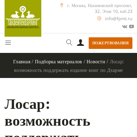
г. Москва, Нахимовский проспект,
32. Этаж 10, каб.23
info@fpmt.ru
ПОЖЕРТВОВАНИЯ
Главная
/
Подборка материалов
/
Новости
/
Лосар:
возможность поддержать издание книг по Дхарме
Лосар:
возможность
поддержать