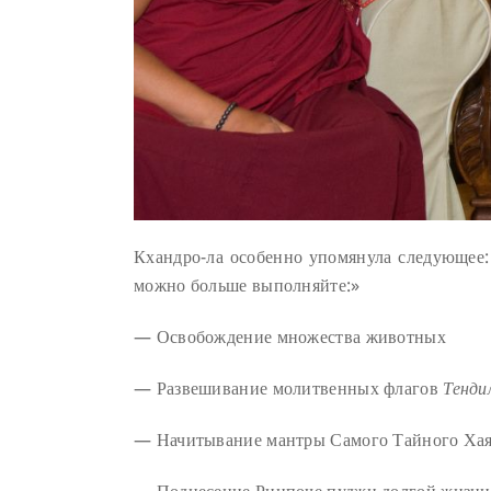
Кхандро-ла особенно упомянула следующее:
можно больше выполняйте:»
— Освобождение множества животных
— Развешивание молитвенных флагов
Тенди
— Начитывание мантры Самого Тайного Ха
— Поднесение Ринпоче пуджи долгой жизни 