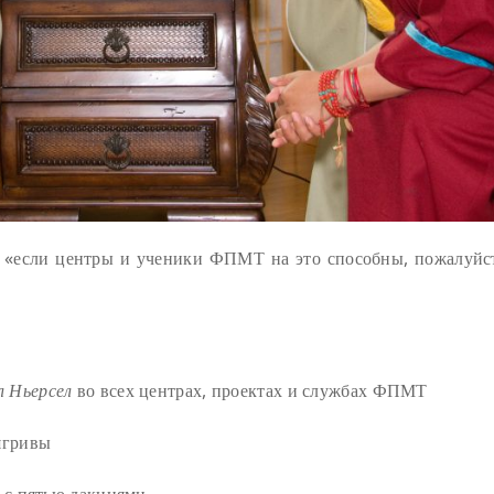
 «если центры и ученики ФПМТ на это способны, пожалуйст
л Ньерсел
во всех центрах, проектах и службах ФПМТ
ягривы
с пятью дакинями.