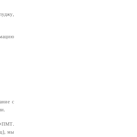
ДЕПРЕССИЯ
(2)
пуджу,
СОСТРАДАНИЕ
(2)
СИНГХАНАДА
(2)
рмацию
ДВЕНАДЦАТЬ ЗВЕНЬЕВ
ВЗАИМОЗАВИСИМОГО
ПРОИСХОЖДЕНИЯ
(2)
ПАМЯТКА
(2)
.
ПРАДЖНЯПАРАМИТА
(2)
СУТРА СЕРДЦА
(2)
САНГХА
(2)
ЧЕТЫРЕ БЕЗМЕРНЫХ
(2)
ТЕРПЕНИЕ
(2)
ание с
ЯНГСИ РИНПОЧЕ
(2)
ли.
ТИБЕТ
(2)
ЛАМА ЧОПА
(2)
 ФПМТ.
КОПАН
(2)
ц), мы