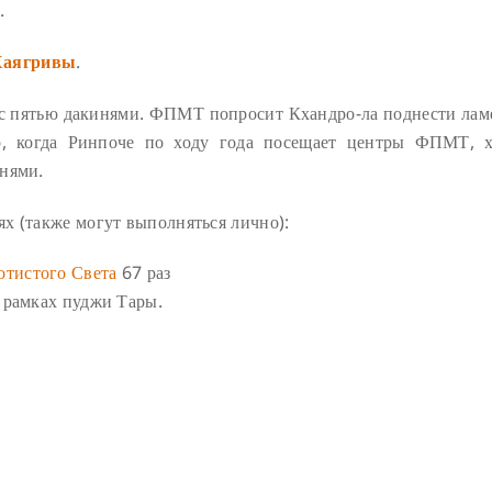
.
Хаягривы
.
с пятью дакинями. ФПМТ попросит Кхандро-ла поднести лам
о, когда Ринпоче по ходу года посещает центры ФПМТ, 
инями.
х (также могут выполняться лично):
отистого Света
67 раз
 рамках пуджи Тары.