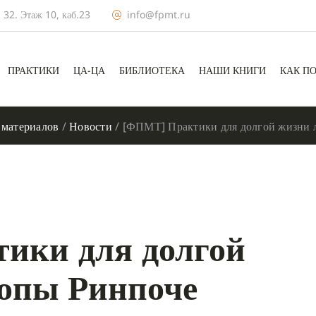
 32. Этаж 10, каб.23
info@fpmt.ru
ПРАКТИКИ
ЦА-ЦА
БИБЛИОТЕКА
НАШИ КНИГИ
КАК П
 материалов
/
Новости
/
[ФПМТ] Практики для долгой жизни
ики для долгой
опы Ринпоче