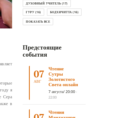
ДУХОВНЫЙ УЧИТЕЛЬ
(17)
ГУРУ
(16)
БОДХИЧИТТА
(16)
ЛОДЖОНГ
(15)
СМЕРТЬ
(14)
ПОКАЗАТЬ ВСЕ
КНИГА
(14)
САГА ДАВА
(13)
НЬЮНГНЕ
(12)
КАРМА
(11)
Предстоящие
ЧЕТЫРЕ БЛАГОРОДНЫЕ ИСТИНЫ
(11)
события
КАЛАЧАКРА
(11)
являет
Чтение
ПРИРОДА УМА
(11)
07
Сутры
ДНИ ПРЕУМНОЖЕНИЯ
(10)
Золотистого
АВГ
оторые
Света онлайн
СОВЕТ
(10)
НЁНДРО
(8)
году я
7 августа/ 20:00
-
САНСАРА
(8)
ДНИ ЧУДЕС
(8)
е Сера
22:00
акже в
СТРАДАНИЕ
(7)
Чтения
КОРОНАВИРУС COVID-19
(7)
07
Манджушри