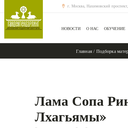
г. Москва, Нахимовский проспект,
НОВОСТИ
О НАС
ОБУЧЕНИЕ
Главная
/
Подборка мате
Лама Сопа Рин
Лхагьямы»