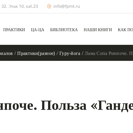
 32. Этаж 10, каб.23
info@fpmt.ru
ПРАКТИКИ
ЦА-ЦА
БИБЛИОТЕКА
НАШИ КНИГИ
КАК П
риалов
/
Практики(разное)
/
Гуру-йога
/
Лама Сопа Ринпоче. П
поче. Польза «Ганд