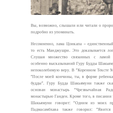
Вы, возможно, слышали или читали о проро
подробно из упоминать.
Несомненно, лама Цонкапа – единственный
то есть Манджушри. Это доказывается ло
Слушая множество связанных с ламой 
особенно высказываний Гуру Будды Шакьям
непоколебимую веру. В “Коренном Тексте 
“После моей кончины, ты, в форме ребенка
будды”. Гуру Будда Шакьямуни также ска
основан монастырь “Чрезвычайная Рад
монастырью Ганден. Кроме того, в писании 
Шакьямуни говорит: “Одним из моих пр
Падмасамбхава также говорил: “Явится