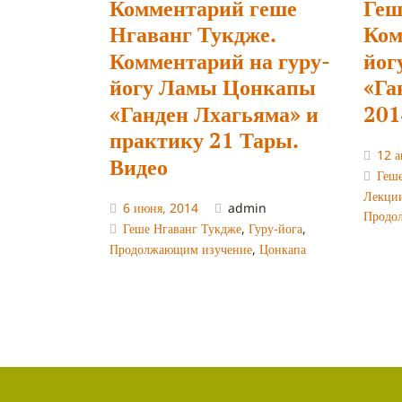
Комментарий геше
Геш
Нгаванг Тукдже.
Ком
Комментарий на гуру-
йог
йогу Ламы Цонкапы
«Га
«Ганден Лхагьяма» и
201
практику 21 Тары.
12 а
Видео
Геш
Лекци
6 июня, 2014
admin
Продо
Геше Нгаванг Тукдже
,
Гуру-йога
,
Продолжающим изучение
,
Цонкапа