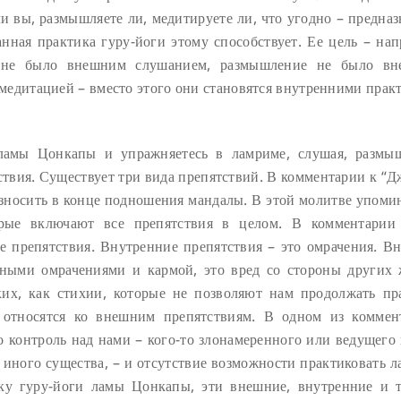
ли вы, размышляете ли, медитируете ли, что угодно – предна
нная практика гуру-йоги этому способствует. Ее цель – нап
 не было внешним слушанием, размышление не было в
медитацией – вместо этого они становятся внутренними прак
ламы Цонкапы и упражняетесь в ламриме, слушая, размы
тствия. Существует три вида препятствий. В комментарии к “
возносить в конце подношения мандалы. В этой молитве упоми
орые включают все препятствия в целом. В комментарии
 препятствия. Внутренние препятствия – это омрачения. В
нными омрачениями и кармой, это вред со стороны других
их, как стихии, которые не позволяют нам продолжать пр
, относятся ко внешним препятствиям. В одном из коммен
то контроль над нами – кого-то злонамеренного или ведущего
 иного существа, – и отсутствие возможности практиковать л
ику гуру-йоги ламы Цонкапы, эти внешние, внутренние и 