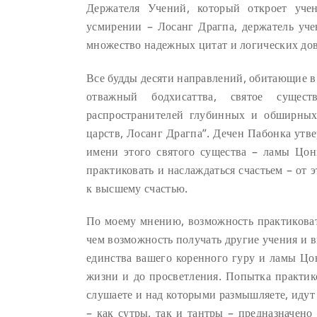
Держателя Учений, который откроет уче
усмирении – Лосанг Драгпа, держатель уче
множество надежных цитат и логических до
Все будды десяти направлений, обитающие в
отважный бодхисаттва, святое сущес
распространителей глубинных и обширных
царств, Лосанг Драгпа”. Дечен Пабонка утв
имени этого святого существа – ламы Цон
практиковать и наслаждаться счастьем – от 
к высшему счастью.
По моему мнению, возможность практиковать
чем возможность получать другие учения и 
единства вашего коренного гуру и ламы Цон
жизни и до просветления. Попытка практико
слушаете и над которыми размышляете, идут 
– как сутры, так и тантры – предназначено