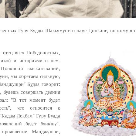
чествах Гуру Будды Шакьямуни о ламе Цонкапе, поэтому я н
 отец всех Победоносных,
гикой и историями о нем.
Цонкапой высказываний,
уни, мы обретаем сильную,
Манджушри” Будда говорит:
, будешь совершать деяния
зал: “В тот момент будет
ость”, что относится к
“Кадам Лекбам” Гуру Будда
оявлений будет бхикшу”.
 проявление Манджушри,