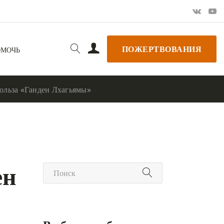
ПОЖЕРТВОВАНИЯ
ОМОЧЬ
ольза «Ганден Лхагьямы»
ен