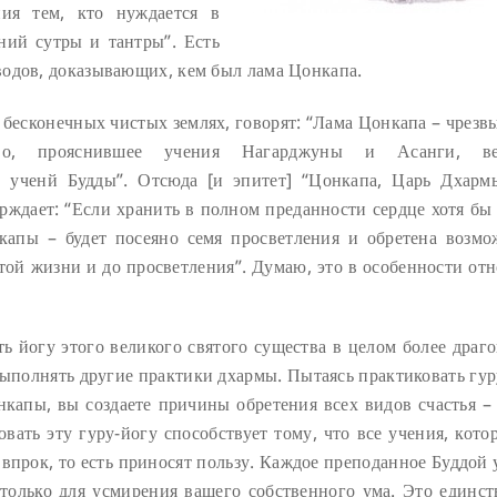
ния тем, кто нуждается в
ний сутры и тантры”. Есть
водов, доказывающих, кем был лама Цонкапа.
 бесконечных чистых землях, говорят: “Лама Цонкапа – чрезв
тво, прояснившее учения Нагарджуны и Асанги, ве
 ученй Будды”. Отсюда [и эпитет] “Цонкапа, Царь Дхарм
ерждает: “Если хранить в полном преданности сердце хотя бы
капы – будет посеяно семя просветления и обретена возмо
этой жизни и до просветления”. Думаю, это в особенности от
 йогу этого великого святого существа в целом более драго
выполнять другие практики дхармы. Пытаясь практиковать гур
капы, вы создаете причины обретения всех видов счастья – 
вать эту гуру-йогу способствует тому, что все учения, кото
впрок, то есть приносят пользу. Каждое преподанное Буддой 
 только для усмирения вашего собственного ума. Это единст