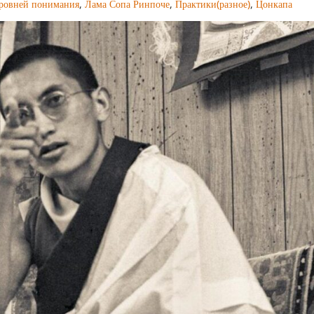
уровней понимания
,
Лама Сопа Ринпоче
,
Практики(разное)
,
Цонкапа