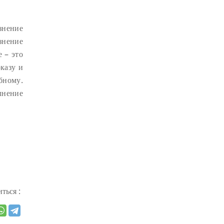
ДЕПРЕССИЯ
(2)
язнение
СОСТРАДАНИЕ
(2)
язнение
СИНГХАНАДА
(2)
 – это
ДВЕНАДЦАТЬ ЗВЕНЬЕВ
казу и
ВЗАИМОЗАВИСИМОГО
ПРОИСХОЖДЕНИЯ
(2)
бному.
лнение
ПАМЯТКА
(2)
ПРАДЖНЯПАРАМИТА
(2)
СУТРА СЕРДЦА
(2)
САНГХА
(2)
ЧЕТЫРЕ БЕЗМЕРНЫХ
(2)
ТЕРПЕНИЕ
(2)
ЯНГСИ РИНПОЧЕ
(2)
ться :
ТИБЕТ
(2)
ЛАМА ЧОПА
(2)
КОПАН
(2)