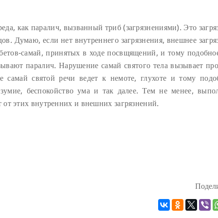
еда, как паралич, вызванный триб (загрязнениями). Это загр
дов. Думаю, если нет внутреннего загрязнения, внешнее загр
бетов-самай, принятых в ходе посвщящений, и тому подобное
зывают паралич. Нарушение самай святого тела вызывает про
 самай святой речи ведет к немоте, глухоте и тому подо
зумие, беспокойство ума и так далее. Тем не менее, выпо
 от этих внутренних и внешних загрязнений.
Подели