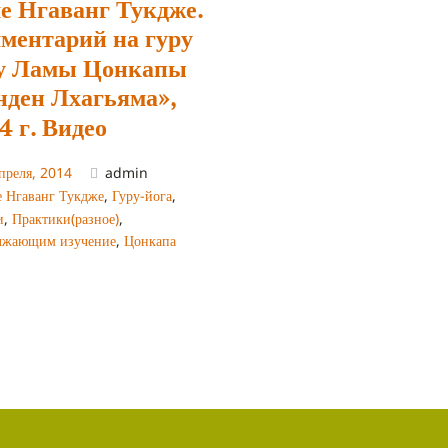
е Нгаванг Тукдже.
ментарий на гуру
у Ламы Цонкапы
нден Лхагьяма»,
4 г. Видео
преля, 2014
admin
е Нгаванг Тукдже
,
Гуру-йога
,
и
,
Практики(разное)
,
лжающим изучение
,
Цонкапа