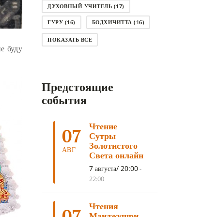
ДУХОВНЫЙ УЧИТЕЛЬ
(17)
ГУРУ
(16)
БОДХИЧИТТА
(16)
ЛОДЖОНГ
(15)
СМЕРТЬ
(14)
ПОКАЗАТЬ ВСЕ
е буду
КНИГА
(14)
САГА ДАВА
(13)
НЬЮНГНЕ
(12)
КАРМА
(11)
Предстоящие
ЧЕТЫРЕ БЛАГОРОДНЫЕ ИСТИНЫ
(11)
события
КАЛАЧАКРА
(11)
Чтение
ПРИРОДА УМА
(11)
07
Сутры
ДНИ ПРЕУМНОЖЕНИЯ
(10)
Золотистого
АВГ
Света онлайн
СОВЕТ
(10)
НЁНДРО
(8)
7 августа/ 20:00
-
САНСАРА
(8)
ДНИ ЧУДЕС
(8)
22:00
СТРАДАНИЕ
(7)
Чтения
КОРОНАВИРУС COVID-19
(7)
07
Манджушри