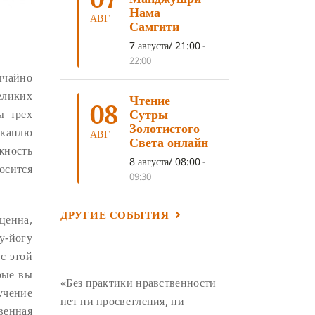
ЛОСАР
(7)
Нама
АВГ
Самгити
АНАЛИТИЧЕСКАЯ МЕДИТАЦИЯ
(7)
7 августа/ 21:00
-
КАК МЕДИТИРОВАТЬ
(6)
22:00
ычайно
ЦА-ЦА
(6)
ДХАРМА
(6)
ликих
Чтение
ДОСТ. САНГЬЕ КХАНДРО
(6)
08
Сутры
ы трех
ТРИ ОСНОВЫ ПУТИ
(5)
Золотистого
 каплю
АВГ
Света онлайн
ЛХАБАБ ДУЧЕН
(5)
жность
8 августа/ 08:00
-
носится
ОЧИСТИТЕЛЬНЫЕ ПРАКТИКИ
(5)
09:30
САМ СЕБЕ ПСИХОЛОГ
(5)
ДРУГИЕ СОБЫТИЯ
УМ И ЕГО ПОТЕНЦИАЛ
(4)
ценна,
у-йогу
САДХАНА
(4)
ОТРЕЧЕНИЕ
(4)
с этой
ВОСЕМЬ ОБЕТОВ
(4)
рые вы
«Без практики нравственности
ПОДНОШЕНИЯ
(4)
учение
нет ни просветления, ни
ВОСЕМЬ СТРОФ
(4)
венная