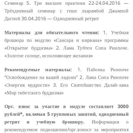
Семинар 5. Три высшие практики
22-24.04.2016 —
Трёхдневный семинар с геше лхарамбой Джампой
Дагпой
30.04.2016 — Однодневный ретрит
Материалы для обязательного чтения:
1. Учебная
брошюра по модулю «Сансара и нирвана» программы
«Открытие буддизма»
2. Лама Тубтен Сопа Ринпоче.
«Золотое солнце, исполняющее желания»
Рекомендуемые материалы:
1. Пабонка Ринпоче
“Освобождение на вашей ладони”
2. Лама Сопа Ринпоче
«Энергия мудрости»
3. Его Святейшество Далай-лама
«Мир тибетского буддизма»
Орг. взнос за участие в модуле составляет 3000
рублей*, включая 5 групповых занятий, однодневный
ретрит и учебную брошюру.
Информация о
рекомендуемом подношении/орг.взносе за мероприятия