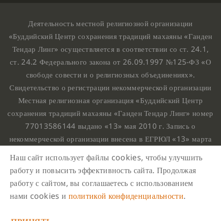
Деятельность местной религиозной организации
«Буддийский Центр сохранения традиций махаяны «Ганден
Тендар Линг» осуществляется в соответствии со ст. 24.1,
ст. 24.2 Федерального закона от 26.09.1997 №125-ФЗ «О
свободе совести и о религиозных объединениях».
Свидетельство о регистрации некоммерческой организации
Местная религиозная организация «Буддийский Центр
сохранения традиций махаяны «Ганден Тендар Линг» номер
77013586144 выдано «13» мая 2010 г. Запись о
некоммерческой организации внесена в ЕГРЮЛ «13» марта
2010 г. за основным государственным регистрационным
Наш сайт использует файлы cookies, чтобы улучшить
номером 1107799015708.
работу и повысить эффективность сайта. Продолжая
Ганден Тендар Линг © 2020 Все права защищены
работу с сайтом, вы соглашаетесь с использованием
Наш адрес : г. Москва, Нахимовский проспект, 32. Этаж
нами cookies и
политикой конфиденциальности
.
10, каб.1023,