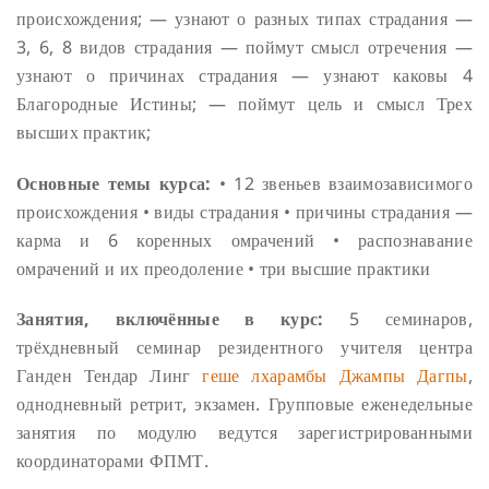
происхождения;
— узнают о разных типах страдания —
3, 6, 8 видов страдания
— поймут смысл отречения
—
узнают о причинах страдания
— узнают каковы 4
Благородные Истины;
— поймут цель и смысл Трех
высших практик;
Основные темы курса:
• 12 звеньев взаимозависимого
происхождения
• виды страдания
• причины страдания —
карма и 6 коренных омрачений
• распознавание
омрачений и их преодоление
• три высшие практики
Занятия, включённые в курс:
5 семинаров,
трёхдневный семинар резидентного учителя центра
Ганден Тендар Линг
геше лхарамбы Джампы Дагпы
,
однодневный ретрит, экзамен.
Групповые еженедельные
занятия по модулю ведутся зарегистрированными
координаторами ФПМТ.