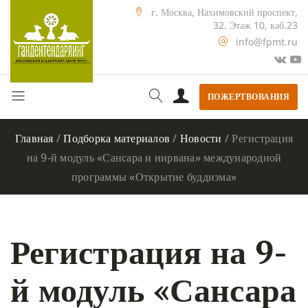
г. Москва, Нахимовский проспект,
32. Этаж 10, каб.23
info@fpmt.ru
ПОЖЕРТВОВАНИЯ
Главная
/
Подборка материалов
/
Новости
/
Регистрация
на 9-й модуль «Сансара и нирвана» международной
программы «Открытие буддизма»
Регистрация на 9-
й модуль «Сансара