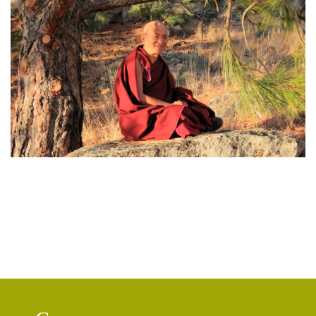
КОНФЛИКТ
(2)
ДНИ БУДДЫ
(2)
НРАВСТВЕННОСТЬ
(2)
УТРЕННИЕ ПРАКТИКИ
(2)
АМИТАЮС
(2)
РАССТАВАНИЕ С ЧЕТЫРЬМЯ ПРИВЯЗАННОСТЯМИ
(2)
СЕНГХЕ ДРА
(2)
ВЗАИМОЗАВИСИМОСТЬ
(2)
ПРАКТИКА СОРАДОВАНИЯ
(2)
РЕЛИГИЯ
(1)
АТИША
(1)
ДЕНЬ ЧУДЕС
(1)
ИТОГИ
(1)
КРИЗИС
(1)
УДОВОЛЬСТВИЕ
(1)
СУТРА ВАДЖРНОГО ОТСЕЧЕНИЯ
(1)
ТХАНГТОНГ ГЬЯЛПО
(1)
ТОНГЛЕН
(1)
ГЕШЕ ТЕНЗИН СОПА
(1)
БОЛЬ
(1)
МИЛАРЕПА
(1)
КИРТИ ЦЕНШАБ РИНПОЧЕ
(1)
ДВОЙНАЯ СУТРА
(1)
СТИХИЙНЫЕ БЕДСТВИЯ
(1)