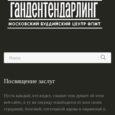
Посвящение заслуг
Пусть каждый, кто видит, слышит или думает об этом
веб-сайте, в ту же секунду освободится от всех своих
страданий, болезней, негативной кармы и омрачений и