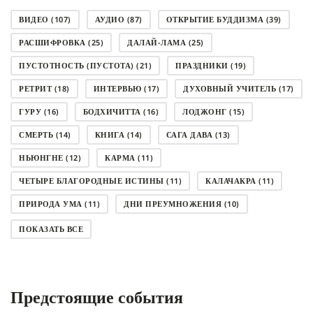
ВИДЕО
(107)
АУДИО
(87)
ОТКРЫТИЕ БУДДИЗМА
(39)
РАСШИФРОВКА
(25)
ДАЛАЙ-ЛАМА
(25)
ПУСТОТНОСТЬ (ПУСТОТА)
(21)
ПРАЗДНИКИ
(19)
РЕТРИТ
(18)
ИНТЕРВЬЮ
(17)
ДУХОВНЫЙ УЧИТЕЛЬ
(17)
ГУРУ
(16)
БОДХИЧИТТА
(16)
ЛОДЖОНГ
(15)
СМЕРТЬ
(14)
КНИГА
(14)
САГА ДАВА
(13)
НЬЮНГНЕ
(12)
КАРМА
(11)
ЧЕТЫРЕ БЛАГОРОДНЫЕ ИСТИНЫ
(11)
КАЛАЧАКРА
(11)
ПРИРОДА УМА
(11)
ДНИ ПРЕУМНОЖЕНИЯ
(10)
СОВЕТ
(10)
НЁНДРО
(8)
САНСАРА
(8)
ПОКАЗАТЬ ВСЕ
ДНИ ЧУДЕС
(8)
СТРАДАНИЕ
(7)
КОРОНАВИРУС COVID-19
(7)
ЛОСАР
(7)
Предстоящие события
АНАЛИТИЧЕСКАЯ МЕДИТАЦИЯ
(7)
КАК МЕДИТИРОВАТЬ
(6)