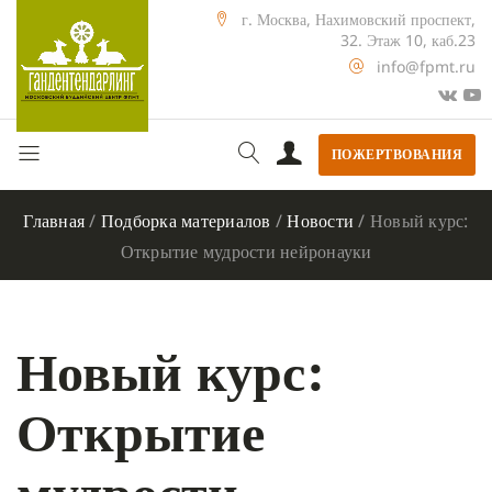
г. Москва, Нахимовский проспект,
32. Этаж 10, каб.23
info@fpmt.ru
ПОЖЕРТВОВАНИЯ
Главная
/
Подборка материалов
/
Новости
/
Новый курс:
Открытие мудрости нейронауки
Новый курс:
Открытие
мудрости