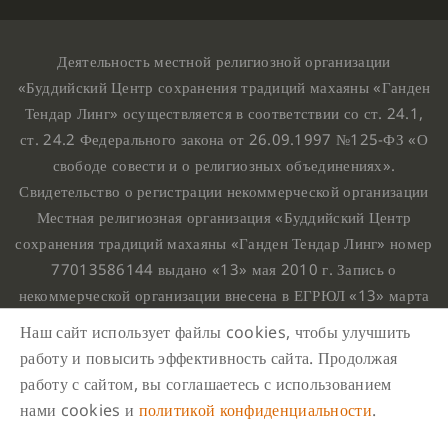
Деятельность местной религиозной организации
«Буддийский Центр сохранения традиций махаяны «Ганден
Тендар Линг» осуществляется в соответствии со ст. 24.1,
ст. 24.2 Федерального закона от 26.09.1997 №125-ФЗ «О
свободе совести и о религиозных объединениях».
Свидетельство о регистрации некоммерческой организации
Местная религиозная организация «Буддийский Центр
сохранения традиций махаяны «Ганден Тендар Линг» номер
77013586144 выдано «13» мая 2010 г. Запись о
некоммерческой организации внесена в ЕГРЮЛ «13» марта
2010 г. за основным государственным регистрационным
Наш сайт использует файлы cookies, чтобы улучшить
номером 1107799015708.
работу и повысить эффективность сайта. Продолжая
Ганден Тендар Линг © 2020 Все права защищены
работу с сайтом, вы соглашаетесь с использованием
Наш адрес : г. Москва, Нахимовский проспект, 32. Этаж
нами cookies и
политикой конфиденциальности
.
10, каб.1023,