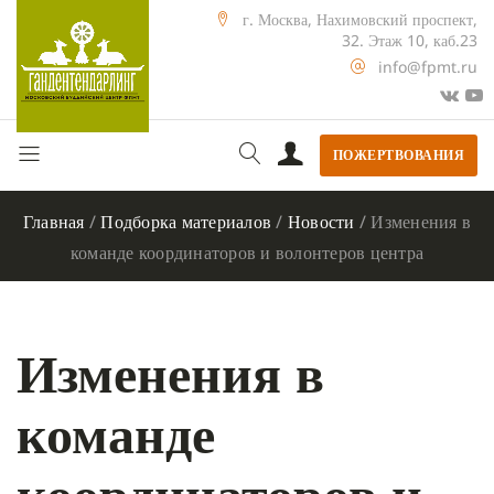
г. Москва, Нахимовский проспект,
32. Этаж 10, каб.23
info@fpmt.ru
ПОЖЕРТВОВАНИЯ
Главная
/
Подборка материалов
/
Новости
/
Изменения в
команде координаторов и волонтеров центра
Изменения в
команде
координаторов и