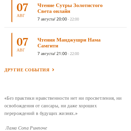
07
Чтение Сутры Золотистого
ПОДНОШЕНИЯ
(4)
ВОСЕМЬ СТРОФ
(4)
Света онлайн
АВГ
ГАНДЕН ЛХАГЬЯМА
(3)
РАВНОСТНОСТЬ
(3)
7 августа/ 20:00
-
22:00
ШАМАТХА
(3)
НИРВАНА
(3)
СХЕМЫ ЛАМРИМА
(3)
07
ТРЕНИРОВКА УМА
(3)
МОНАШЕСТВО
(3)
Чтения Манджушри Нама
Самгити
ПРЕДВАРИТЕЛЬНЫЕ ПРАКТИКИ
(3)
МУДРОСТЬ
(3)
АВГ
7 августа/ 21:00
-
22:00
ЧОКОР ДЮЧЕН
(3)
ПОСВЯЩЕНИЕ
(2)
ГНЕВ
(2)
ПРОСТИРАНИЯ
(2)
ДАГРИ РИНПОЧЕ
(2)
ДРУГИЕ СОБЫТИЯ
ГРУППОВАЯ ПРАКТИКА
(2)
ДЕПРЕССИЯ
(2)
СОСТРАДАНИЕ
(2)
СИНГХАНАДА
(2)
ДВЕНАДЦАТЬ ЗВЕНЬЕВ ВЗАИМОЗАВИСИМОГО
«Без практики нравственности нет ни просветления, ни
ПРОИСХОЖДЕНИЯ
(2)
освобождения от сансары, ни даже хороших
ПАМЯТКА
(2)
ПРАДЖНЯПАРАМИТА
(2)
перерождений в будущих жизнях.»
СУТРА СЕРДЦА
(2)
САНГХА
(2)
Лама Сопа Ринпоче
ЧЕТЫРЕ БЕЗМЕРНЫХ
(2)
ТЕРПЕНИЕ
(2)