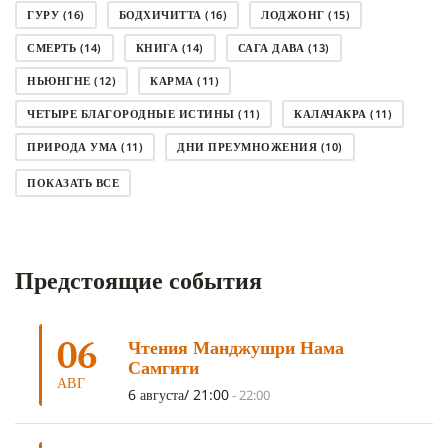
ГУРУ
(16)
БОДХИЧИТТА
(16)
ЛОДЖОНГ
(15)
СМЕРТЬ
(14)
КНИГА
(14)
САГА ДАВА
(13)
НЬЮНГНЕ
(12)
КАРМА
(11)
ЧЕТЫРЕ БЛАГОРОДНЫЕ ИСТИНЫ
(11)
КАЛАЧАКРА
(11)
ПРИРОДА УМА
(11)
ДНИ ПРЕУМНОЖЕНИЯ
(10)
СОВЕТ
(10)
НЁНДРО
(8)
САНСАРА
(8)
ПОКАЗАТЬ ВСЕ
ДНИ ЧУДЕС
(8)
СТРАДАНИЕ
(7)
КОРОНАВИРУС COVID-19
(7)
ЛОСАР
(7)
Предстоящие события
АНАЛИТИЧЕСКАЯ МЕДИТАЦИЯ
(7)
КАК МЕДИТИРОВАТЬ
(6)
ЦА-ЦА
(6)
ДХАРМА
(6)
ДОСТ. САНГЬЕ КХАНДРО
(6)
06
Чтения Манджушри Нама
ТРИ ОСНОВЫ ПУТИ
(5)
ЛХАБАБ ДУЧЕН
(5)
Самгити
ОЧИСТИТЕЛЬНЫЕ ПРАКТИКИ
(5)
САМ СЕБЕ ПСИХОЛОГ
(5)
АВГ
6 августа/ 21:00
-
22:00
УМ И ЕГО ПОТЕНЦИАЛ
(4)
САДХАНА
(4)
ОТРЕЧЕНИЕ
(4)
ВОСЕМЬ ОБЕТОВ
(4)