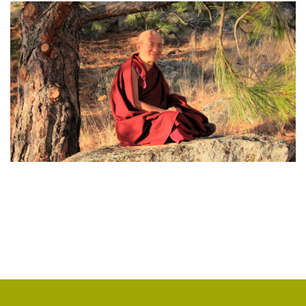
ЯНГСИ РИНПОЧЕ
(2)
ТИБЕТ
(2)
ЛАМА ЧОПА
(2)
КОПАН
(2)
СУТРА ЗОЛОТИСТОГО СВЕТА
(2)
ЧАКРАСАМВАРА
(2)
ПРИРОДА БУДДЫ
(2)
КОНФЛИКТ
(2)
ДНИ БУДДЫ
(2)
НРАВСТВЕННОСТЬ
(2)
УТРЕННИЕ ПРАКТИКИ
(2)
АМИТАЮС
(2)
РАССТАВАНИЕ С ЧЕТЫРЬМЯ ПРИВЯЗАННОСТЯМИ
(2)
СЕНГХЕ ДРА
(2)
ВЗАИМОЗАВИСИМОСТЬ
(2)
ПРАКТИКА СОРАДОВАНИЯ
(2)
РЕЛИГИЯ
(1)
АТИША
(1)
ДЕНЬ ЧУДЕС
(1)
ИТОГИ
(1)
КРИЗИС
(1)
УДОВОЛЬСТВИЕ
(1)
СУТРА ВАДЖРНОГО ОТСЕЧЕНИЯ
(1)
ТХАНГТОНГ ГЬЯЛПО
(1)
ТОНГЛЕН
(1)
ГЕШЕ ТЕНЗИН СОПА
(1)
БОЛЬ
(1)
МИЛАРЕПА
(1)
КИРТИ ЦЕНШАБ РИНПОЧЕ
(1)
ДВОЙНАЯ СУТРА
(1)