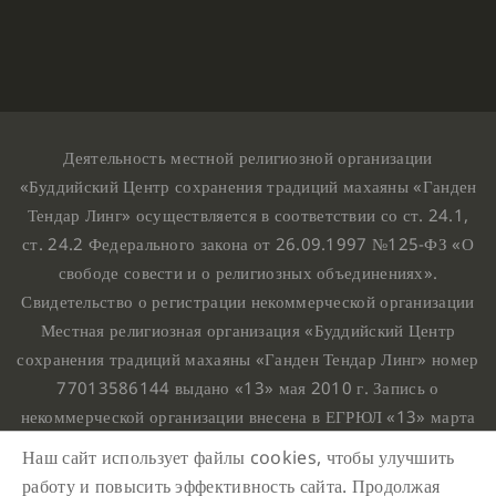
Деятельность местной религиозной организации
«Буддийский Центр сохранения традиций махаяны «Ганден
Тендар Линг» осуществляется в соответствии со ст. 24.1,
ст. 24.2 Федерального закона от 26.09.1997 №125-ФЗ «О
свободе совести и о религиозных объединениях».
Свидетельство о регистрации некоммерческой организации
Местная религиозная организация «Буддийский Центр
сохранения традиций махаяны «Ганден Тендар Линг» номер
77013586144 выдано «13» мая 2010 г. Запись о
некоммерческой организации внесена в ЕГРЮЛ «13» марта
2010 г. за основным государственным регистрационным
Наш сайт использует файлы cookies, чтобы улучшить
номером 1107799015708.
работу и повысить эффективность сайта. Продолжая