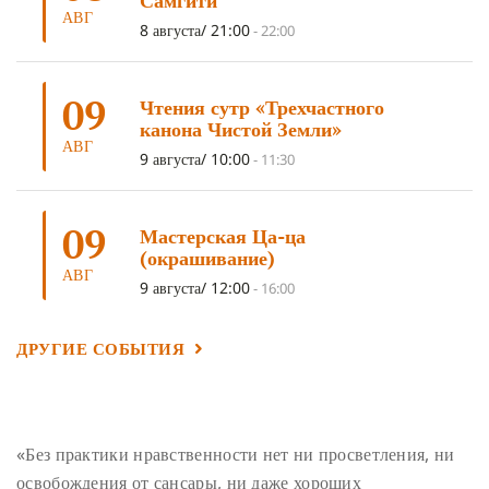
Самгити
ОЧИСТИТЕЛЬНЫЕ ПРАКТИКИ
(5)
САМ СЕБЕ ПСИХОЛОГ
(5)
АВГ
8 августа/ 21:00
-
22:00
УМ И ЕГО ПОТЕНЦИАЛ
(4)
САДХАНА
(4)
ОТРЕЧЕНИЕ
(4)
ВОСЕМЬ ОБЕТОВ
(4)
09
Чтения сутр «Трехчастного
ПОДНОШЕНИЯ
(4)
ВОСЕМЬ СТРОФ
(4)
канона Чистой Земли»
АВГ
ГАНДЕН ЛХАГЬЯМА
(3)
РАВНОСТНОСТЬ
(3)
9 августа/ 10:00
-
11:30
ШАМАТХА
(3)
НИРВАНА
(3)
СХЕМЫ ЛАМРИМА
(3)
09
ТРЕНИРОВКА УМА
(3)
МОНАШЕСТВО
(3)
Мастерская Ца-ца
(окрашивание)
ПРЕДВАРИТЕЛЬНЫЕ ПРАКТИКИ
(3)
МУДРОСТЬ
(3)
АВГ
9 августа/ 12:00
-
16:00
ЧОКОР ДЮЧЕН
(3)
ПОСВЯЩЕНИЕ
(2)
ГНЕВ
(2)
ПРОСТИРАНИЯ
(2)
ДАГРИ РИНПОЧЕ
(2)
ДРУГИЕ СОБЫТИЯ
ГРУППОВАЯ ПРАКТИКА
(2)
ДЕПРЕССИЯ
(2)
СОСТРАДАНИЕ
(2)
СИНГХАНАДА
(2)
ДВЕНАДЦАТЬ ЗВЕНЬЕВ ВЗАИМОЗАВИСИМОГО
«Без практики нравственности нет ни просветления, ни
ПРОИСХОЖДЕНИЯ
(2)
освобождения от сансары, ни даже хороших