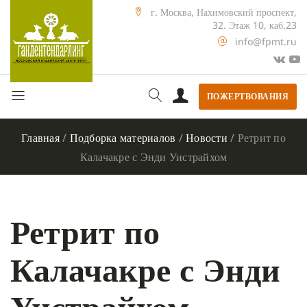
г. Москва, Нахимовский проспект,
32. Этаж 10, каб.23
info@fpmt.ru
ПОЖЕРТВОВАНИЯ
Главная
/
Подборка материалов
/
Новости
/
Ретрит по
Калачакре с Энди Уистрайхом
Ретрит по
Калачакре с Энди
Уистрайхом