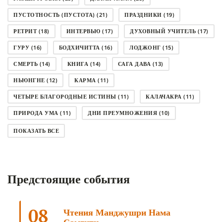
ПУСТОТНОСТЬ (ПУСТОТА)
(21)
ПРАЗДНИКИ
(19)
РЕТРИТ
(18)
ИНТЕРВЬЮ
(17)
ДУХОВНЫЙ УЧИТЕЛЬ
(17)
ГУРУ
(16)
БОДХИЧИТТА
(16)
ЛОДЖОНГ
(15)
СМЕРТЬ
(14)
КНИГА
(14)
САГА ДАВА
(13)
НЬЮНГНЕ
(12)
КАРМА
(11)
ЧЕТЫРЕ БЛАГОРОДНЫЕ ИСТИНЫ
(11)
КАЛАЧАКРА
(11)
ПРИРОДА УМА
(11)
ДНИ ПРЕУМНОЖЕНИЯ
(10)
СОВЕТ
(10)
НЁНДРО
(8)
САНСАРА
(8)
ПОКАЗАТЬ ВСЕ
ДНИ ЧУДЕС
(8)
СТРАДАНИЕ
(7)
КОРОНАВИРУС COVID-19
(7)
ЛОСАР
(7)
Предстоящие события
АНАЛИТИЧЕСКАЯ МЕДИТАЦИЯ
(7)
КАК МЕДИТИРОВАТЬ
(6)
ЦА-ЦА
(6)
ДХАРМА
(6)
ДОСТ. САНГЬЕ КХАНДРО
(6)
08
Чтения Манджушри Нама
ТРИ ОСНОВЫ ПУТИ
(5)
ЛХАБАБ ДУЧЕН
(5)