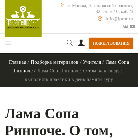
г. Москва, Нахимовский проспект,
32. Этаж 10, каб.23
info@fpmt.ru
ПОЖЕРТВОВАНИЯ
Главная
/
Подборка материалов
/
Учителя
/
Лама Сопа
Ринпоче
/
Лама Сопа Ринпоче. О том, как следует
выполнять практики в день памяти гуру
Лама Сопа
Ринпоче. О том,