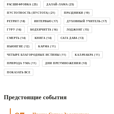
РАСШИФРОВКА
(25)
ДАЛАЙ-ЛАМА
(25)
ПУСТОТНОСТЬ (ПУСТОТА)
(21)
ПРАЗДНИКИ
(19)
РЕТРИТ
(18)
ИНТЕРВЬЮ
(17)
ДУХОВНЫЙ УЧИТЕЛЬ
(17)
ГУРУ
(16)
БОДХИЧИТТА
(16)
ЛОДЖОНГ
(15)
СМЕРТЬ
(14)
КНИГА
(14)
САГА ДАВА
(13)
НЬЮНГНЕ
(12)
КАРМА
(11)
ЧЕТЫРЕ БЛАГОРОДНЫЕ ИСТИНЫ
(11)
КАЛАЧАКРА
(11)
ПРИРОДА УМА
(11)
ДНИ ПРЕУМНОЖЕНИЯ
(10)
СОВЕТ
(10)
НЁНДРО
(8)
САНСАРА
(8)
ПОКАЗАТЬ ВСЕ
ДНИ ЧУДЕС
(8)
СТРАДАНИЕ
(7)
КОРОНАВИРУС COVID-19
(7)
ЛОСАР
(7)
Предстоящие события
АНАЛИТИЧЕСКАЯ МЕДИТАЦИЯ
(7)
КАК МЕДИТИРОВАТЬ
(6)
ЦА-ЦА
(6)
ДХАРМА
(6)
ДОСТ. САНГЬЕ КХАНДРО
(6)
ТРИ ОСНОВЫ ПУТИ
(5)
ЛХАБАБ ДУЧЕН
(5)