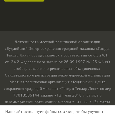
Деятельность местной религиозной организации
«Буддийский Центр сохранения традиций махаяны «Ганден
Тендар Линг» осуществляется в соответствии со ст. 24.1,
ст. 24.2 Федерального закона от 26.09.1997 №125-ФЗ «О
свободе совести и о религиозных объединениях».
Свидетельство о регистрации некоммерческой организации
Местная религиозная организация «Буддийский Центр
сохранения традиций махаяны «Ганден Тендар Линг» номер
77013586144 выдано «13» мая 2010 г. Запись о
некоммерческой организации внесена в ЕГРЮЛ «13» марта
2010 г. за основным государственным регистрационным
Наш сайт использует файлы cookies, чтобы улучшить