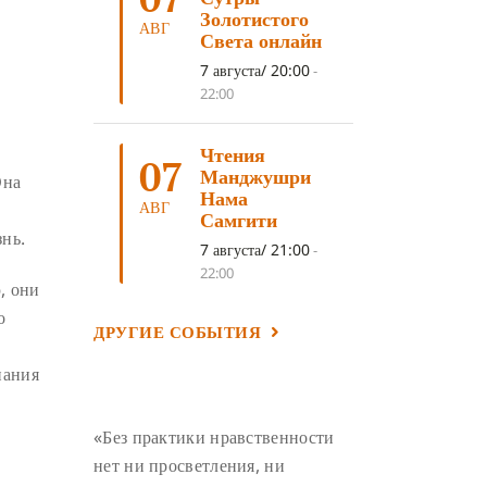
ЛОСАР
(7)
Золотистого
АВГ
Света онлайн
АНАЛИТИЧЕСКАЯ МЕДИТАЦИЯ
(7)
7 августа/ 20:00
-
КАК МЕДИТИРОВАТЬ
(6)
22:00
ЦА-ЦА
(6)
ДХАРМА
(6)
Чтения
ДОСТ. САНГЬЕ КХАНДРО
(6)
07
Манджушри
Она
ТРИ ОСНОВЫ ПУТИ
(5)
Нама
АВГ
Самгити
ЛХАБАБ ДУЧЕН
(5)
знь.
7 августа/ 21:00
-
ОЧИСТИТЕЛЬНЫЕ ПРАКТИКИ
(5)
22:00
, они
САМ СЕБЕ ПСИХОЛОГ
(5)
о
ДРУГИЕ СОБЫТИЯ
УМ И ЕГО ПОТЕНЦИАЛ
(4)
САДХАНА
(4)
ОТРЕЧЕНИЕ
(4)
нания
ВОСЕМЬ ОБЕТОВ
(4)
«Без практики нравственности
ПОДНОШЕНИЯ
(4)
нет ни просветления, ни
ВОСЕМЬ СТРОФ
(4)