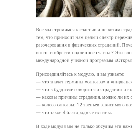
Все мы стремимся к счастью и не хотим стра
тем, что приносит нам целый спектр пережив
разочарования и физических страданий. Поче
опыта и обрести подлинное счастье? Эти воп
международной учебной программы «Открыт
Присоединяйтесь к модулю, и вы узнаете:
— что значат термины «сансара» и «нирвана»
— что в буддизме говорится о страдании и 
— каковы причины страдания, можно ли их о
— колесо сансары: 12 звеньев зависимого в
— что такое 4 благородные истины.
В ходе модуля мы не только обсудим эти важ