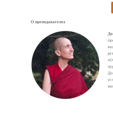
О преподавателях
До
пр
ва
ре
«О
тр
До
уг
жи