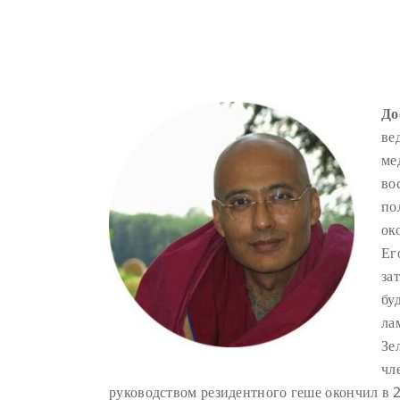
До
ве
ме
во
по
ок
Ег
за
бу
ла
Зе
чл
руководством резидентного геше окончил в 