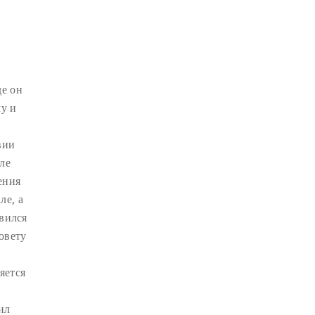
СУТРА ЗОЛОТИСТОГО СВЕТА
(2)
ЧАКРАСАМВАРА
(2)
ПРИРОДА БУДДЫ
(2)
КОНФЛИКТ
(2)
е он
ДНИ БУДДЫ
(2)
у и
НРАВСТВЕННОСТЬ
(2)
УТРЕННИЕ ПРАКТИКИ
(2)
вии
ле
АМИТАЮС
(2)
ения
РАССТАВАНИЕ С ЧЕТЫРЬМЯ
ле, а
ПРИВЯЗАННОСТЯМИ
(2)
овился
СЕНГХЕ ДРА
(2)
овету
ВЗАИМОЗАВИСИМОСТЬ
(2)
ПРАКТИКА СОРАДОВАНИЯ
(2)
яется
РЕЛИГИЯ
(1)
АТИША
(1)
ил
ДЕНЬ ЧУДЕС
(1)
ИТОГИ
(1)