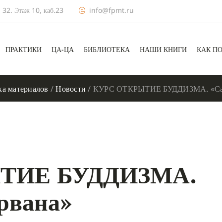
 32. Этаж 10, каб.23
info@fpmt.ru
ПРАКТИКИ
ЦА-ЦА
БИБЛИОТЕКА
НАШИ КНИГИ
КАК П
а материалов
/
Новости
/
КУРС ОТКРЫТИЕ БУДДИЗМА. «Сан
ТИЕ БУДДИЗМА.
рвана»