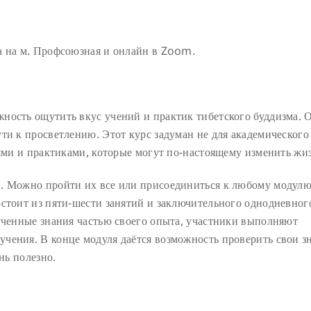
а на м. Профсоюзная и онлайн в Zoom.
ность ощутить вкус учений и практик тибетского буддизма. 
ти к просветлению. Этот курс задуман не для академического
иями и практиками, которые могут по-настоящему изменить жи
. Можно пройти их все или присоединиться к любому модулю
остоит из пяти-шести занятий и заключительного однодневног
лученные знания частью своего опыта, участники выполняют
чения. В конце модуля даётся возможность проверить свои з
нь полезно.