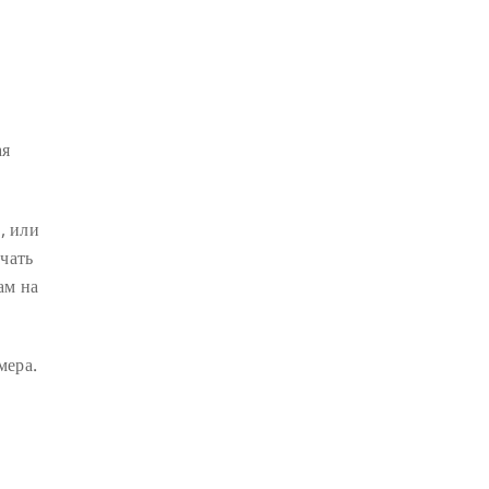
КРИЗИС
(1)
УДОВОЛЬСТВИЕ
(1)
СУТРА ВАДЖРНОГО ОТСЕЧЕНИЯ
(1)
ая
ТХАНГТОНГ ГЬЯЛПО
(1)
ТОНГЛЕН
(1)
, или
ГЕШЕ ТЕНЗИН СОПА
(1)
чать
БОЛЬ
(1)
МИЛАРЕПА
(1)
ам на
КИРТИ ЦЕНШАБ РИНПОЧЕ
(1)
ДВОЙНАЯ СУТРА
(1)
мера.
СТИХИЙНЫЕ БЕДСТВИЯ
(1)