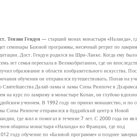
ст. Тензин Гендун
— старший монах монастыря «Наланда», гд
дет семинары Базовой программы, месячный ретрит по ламрим
дитации. Дост. Гендун родился на Шри-Ланке. Когда ему было
семь лет семья переехала в Великобританию, где он впоследст
лучил образование в области изобразительного искусства. Пос
ончания обучения он отправился путешествовать. Попав на уч
о Святейшества Далай-ламы и ламы Сопы Ринпоче в Дхарамса
тем на курс по ламриму в монастыре Копан, он глубоко вдохн
ддийским учением. В 1992 году он принял монашество, и по с
мы Сопы Ринпоче отправился в буддийский центр в Новой
ландии, где жил и помогал в течение 7 лет. С 2000 года он явл
еном общины монастыря «Наланда» во Франции, где под
2012 году обучение по «Базовой программе» и позднее заверш