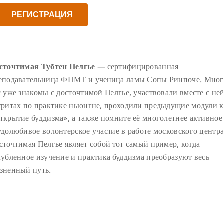
РЕГИСТРАЦИЯ
сточтимая Тубтен Пелгье
— сертифицированная
еподавательница ФПМТ и ученица ламы Сопы Ринпоче. Мног
с уже знакомы с досточтимой Пелгье, участвовали вместе с не
тритах по практике ньюнгне, проходили предыдущие модули 
ткрытие буддизма», а также помните её многолетнее активное
удолюбивое волонтерское участие в работе московского центра
сточтимая Пелгье являет собой тот самый пример, когда
лубленное изучение и практика буддизма преобразуют весь
зненный путь.