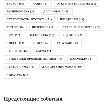
ВИДЕО
(107)
АУДИО
(87)
ОТКРЫТИЕ БУДДИЗМА
(39)
РАСШИФРОВКА
(25)
ДАЛАЙ-ЛАМА
(25)
ПУСТОТНОСТЬ (ПУСТОТА)
(21)
ПРАЗДНИКИ
(19)
РЕТРИТ
(18)
ИНТЕРВЬЮ
(17)
ДУХОВНЫЙ УЧИТЕЛЬ
(17)
ГУРУ
(16)
БОДХИЧИТТА
(16)
ЛОДЖОНГ
(15)
СМЕРТЬ
(14)
КНИГА
(14)
САГА ДАВА
(13)
НЬЮНГНЕ
(12)
КАРМА
(11)
ЧЕТЫРЕ БЛАГОРОДНЫЕ ИСТИНЫ
(11)
КАЛАЧАКРА
(11)
ПРИРОДА УМА
(11)
ДНИ ПРЕУМНОЖЕНИЯ
(10)
СОВЕТ
(10)
НЁНДРО
(8)
САНСАРА
(8)
ПОКАЗАТЬ ВСЕ
ДНИ ЧУДЕС
(8)
СТРАДАНИЕ
(7)
КОРОНАВИРУС COVID-19
(7)
ЛОСАР
(7)
Предстоящие события
АНАЛИТИЧЕСКАЯ МЕДИТАЦИЯ
(7)
КАК МЕДИТИРОВАТЬ
(6)
ЦА-ЦА
(6)
ДХАРМА
(6)
ДОСТ. САНГЬЕ КХАНДРО
(6)