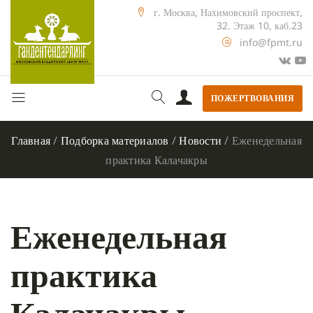
г. Москва, Нахимовский проспект,
32. Этаж 10, каб.23
info@fpmt.ru
ПОЖЕРТВОВАНИЯ
Главная
/
Подборка материалов
/
Новости
/
Еженедельная
практика Калачакры
Еженедельная
практика
Калачакры