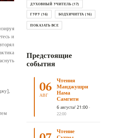
ДУХОВНЫЙ УЧИТЕЛЬ
(17)
ГУРУ
(16)
БОДХИЧИТТА
(16)
ЛОДЖОНГ
(15)
СМЕРТЬ
(14)
ПОКАЗАТЬ ВСЕ
изируя
КНИГА
(14)
САГА ДАВА
(13)
тесь и
вторял
НЬЮНГНЕ
(12)
КАРМА
(11)
актика
Предстоящие
ЧЕТЫРЕ БЛАГОРОДНЫЕ ИСТИНЫ
аснуть
(11)
события
КАЛАЧАКРА
(11)
Чтения
ПРИРОДА УМА
(11)
06
Манджушри
джу],
ДНИ ПРЕУМНОЖЕНИЯ
(10)
Нама
АВГ
Самгити
СОВЕТ
(10)
НЁНДРО
(8)
6 августа/ 21:00
-
САНСАРА
(8)
ДНИ ЧУДЕС
(8)
тем
22:00
СТРАДАНИЕ
(7)
Чтение
КОРОНАВИРУС COVID-19
(7)
07
Сутры