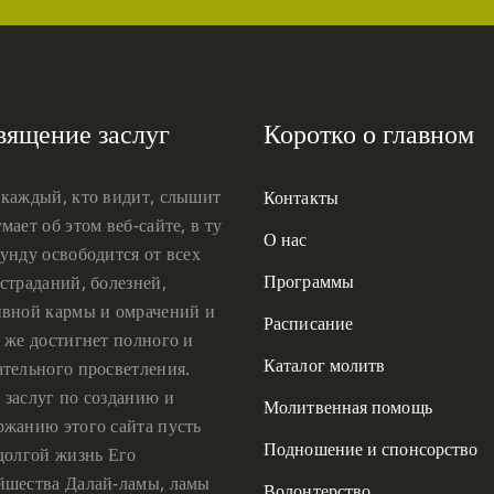
вящение заслуг
Коротко о главном
 каждый, кто видит, слышит
Контакты
мает об этом веб-сайте, в ту
О нас
унду освободится от всех
Программы
страданий, болезней,
ивной кармы и омрачений и
Расписание
 же достигнет полного и
Каталог молитв
ательного просветления.
 заслуг по созданию и
Молитвенная помощь
ржанию этого сайта пусть
Подношение и спонсорство
 долгой жизнь Его
йшества Далай-ламы, ламы
Волонтерство