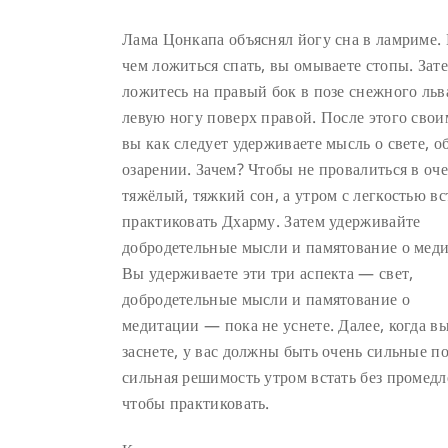
Лама Цонкапа объяснял йогу сна в ламриме.
чем ложиться спать, вы омываете стопы. Зат
ложитесь на правый бок в позе снежного льва
левую ногу поверх правой. После этого сво
вы как следует удерживаете мысль о свете, о
озарении. Зачем? Чтобы не провалиться в оч
тяжёлый, тяжкий сон, а утром с легкостью вс
практиковать Дхарму. Затем удерживайте
добродетельные мысли и памятование о мед
Вы удерживаете эти три аспекта — свет,
добродетельные мысли и памятование о
медитации — пока не уснете. Далее, когда вы
заснете, у вас должны быть очень сильные п
сильная решимость утром встать без промедл
чтобы практиковать.