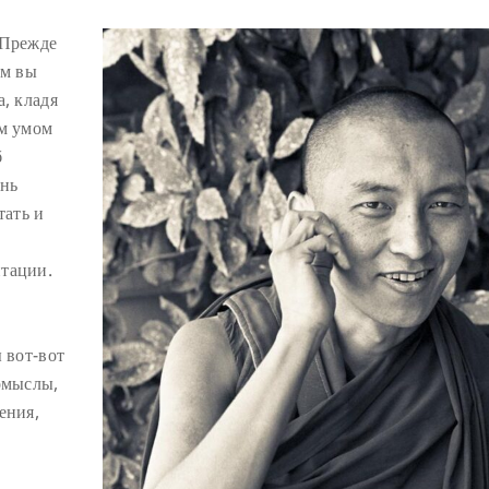
 Прежде
ем вы
, кладя
им умом
б
ень
тать и
итации.
 вот-вот
омыслы,
ения,