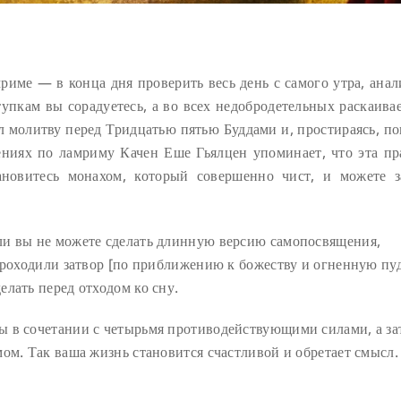
риме — в конца дня проверить весь день с самого утра, анал
упкам вы сорадуетесь, а во всех недобродетельных раскаивае
л молитву перед Тридцатью пятью Буддами и, простираясь, по
чениях по ламриму Качен Еше Гьялцен упоминает, что эта пр
новитесь монахом, который совершенно чист, и можете з
ли вы не можете сделать длинную версию самопосвящения,
проходили затвор [по приближению к божеству и огненную пу
лать перед отходом ко сну.
ы в сочетании с четырьмя противодействующими силами, а за
ом. Так ваша жизнь становится счастливой и обретает смысл.