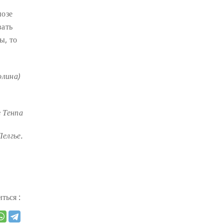
ДЕПРЕССИЯ
(2)
позе
вать
СОСТРАДАНИЕ
(2)
ы, то
СИНГХАНАДА
(2)
ДВЕНАДЦАТЬ ЗВЕНЬЕВ
ВЗАИМОЗАВИСИМОГО
олина)
ПРОИСХОЖДЕНИЯ
(2)
ПАМЯТКА
(2)
ПРАДЖНЯПАРАМИТА
(2)
г Тенпа
СУТРА СЕРДЦА
(2)
САНГХА
(2)
елгье.
ЧЕТЫРЕ БЕЗМЕРНЫХ
(2)
ТЕРПЕНИЕ
(2)
ЯНГСИ РИНПОЧЕ
(2)
ТИБЕТ
(2)
ЛАМА ЧОПА
(2)
ться :
КОПАН
(2)