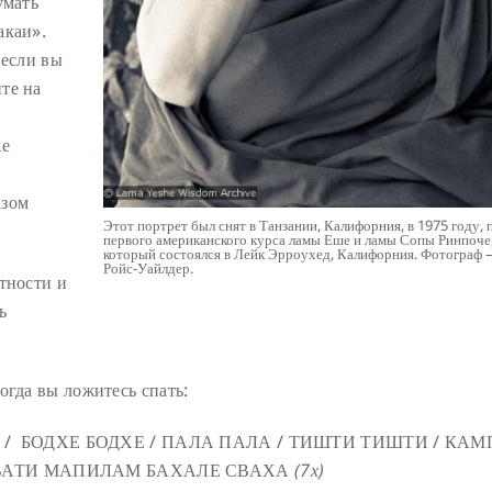
умать
акаи».
 если вы
те на
же
азом
Этот портрет был снят в Танзании, Калифорния, в 1975 году, 
первого американского курса ламы Еше и ламы Сопы Ринпоче
который состоялся в Лейк Эрроухед, Калифорния. Фотограф
Ройс-Уайлдер.
тности и
ь
огда вы ложитесь спать:
 / БОДХЕ БОДХЕ / ПАЛА ПАЛА / ТИШТИ ТИШТИ / КАМ
ГАВАТИ МАПИЛАМ БАХАЛЕ СВАХА
(7х)