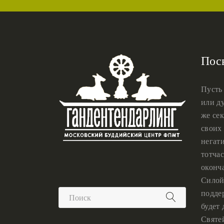
Пос
Пусть
или ду
же сек
своих 
негат
тотчас
оконч
Силой
подде
будет
Святе