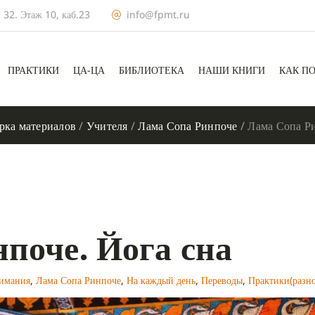
 32. Этаж 10, каб.23
info@fpmt.ru
ПРАКТИКИ
ЦА-ЦА
БИБЛИОТЕКА
НАШИ КНИГИ
КАК П
рка материалов
/
Учителя
/
Лама Сопа Ринпоче
/
Лама Сопа Ри
поче. Йога сна
нимания
,
Лама Сопа Ринпоче
,
На каждый день
,
Переводы
,
Практики(разно