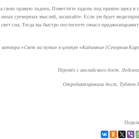
на свою правую ладонь. Поместите ладонь под правую щеку в 
а иных суеверных мыслей, засыпайте. Если ум будет медитиро
 свет сна. Тогда вы быстро постигнете смысл праджнапарамит
е затвора «Свет на пути» в центре «Кадампа» (Северная Кар
Перевёл с английского дост. Лобсан
Отредактировала дост. Тубтен П
Подели