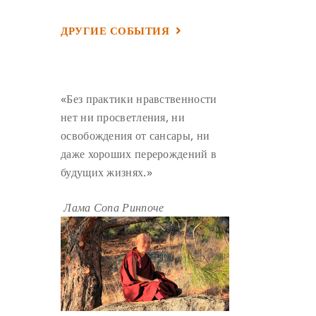
УМ И ЕГО ПОТЕНЦИАЛ
(4)
ДРУГИЕ СОБЫТИЯ
САДХАНА
(4)
ОТРЕЧЕНИЕ
(4)
ВОСЕМЬ ОБЕТОВ
(4)
ПОДНОШЕНИЯ
(4)
«Без практики нравственности
ВОСЕМЬ СТРОФ
(4)
нет ни просветления, ни
освобождения от сансары, ни
ГАНДЕН ЛХАГЬЯМА
(3)
даже хороших перерождений в
РАВНОСТНОСТЬ
(3)
будущих жизнях.»
ШАМАТХА
(3)
НИРВАНА
(3)
СХЕМЫ ЛАМРИМА
(3)
Лама Сопа Ринпоче
ТРЕНИРОВКА УМА
(3)
МОНАШЕСТВО
(3)
ПРЕДВАРИТЕЛЬНЫЕ ПРАКТИКИ
(3)
МУДРОСТЬ
(3)