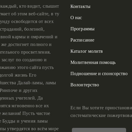
 каждый, кто видит, слышит
Контакты
мает об этом веб-сайте, в ту
О нас
унду освободится от всех
Программы
страданий, болезней,
ивной кармы и омрачений и
Расписание
 же достигнет полного и
Каталог молитв
ательного просветления.
 заслуг по созданию и
Молитвенная помощь
ржанию этого сайта пусть
Подношение и спонсорство
 долгой жизнь Его
йшества Далай-ламы, ламы
Волонтерство
Ринпоче и других
ценных учителей. Да
нятся мгновенно все их
Если Вы хотите приостанови
е желания! Пусть чистое
систематические пожертвова
е Будды и учения ламы
пы утвердятся во всём мире