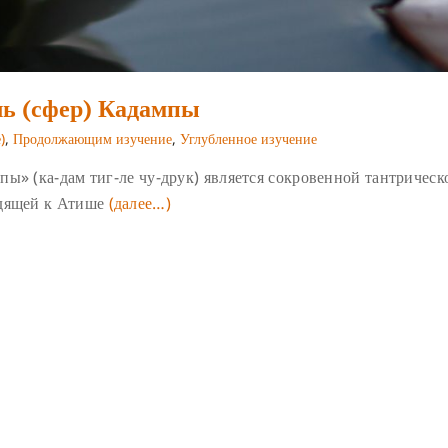
ь (сфер) Кадампы
)
,
Продолжающим изучение
,
Углубленное изучение
ы» (ка-дам тиг-ле чу-друк) является сокровенной тантрическ
одящей к Атише
(далее…)