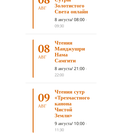
ДНИ ПРЕУМНОЖЕНИЯ
(10)
Золотистого
АВГ
Света онлайн
СОВЕТ
(10)
НЁНДРО
(8)
8 августа/ 08:00
-
САНСАРА
(8)
ДНИ ЧУДЕС
(8)
09:30
СТРАДАНИЕ
(7)
Чтения
КОРОНАВИРУС COVID-19
(7)
08
Манджушри
ЛОСАР
(7)
Нама
АВГ
Самгити
АНАЛИТИЧЕСКАЯ МЕДИТАЦИЯ
(7)
8 августа/ 21:00
-
КАК МЕДИТИРОВАТЬ
(6)
22:00
ЦА-ЦА
(6)
ДХАРМА
(6)
Чтения сутр
ДОСТ. САНГЬЕ КХАНДРО
(6)
09
«Трехчастного
ТРИ ОСНОВЫ ПУТИ
(5)
канона
АВГ
Чистой
ЛХАБАБ ДУЧЕН
(5)
Земли»
ОЧИСТИТЕЛЬНЫЕ ПРАКТИКИ
(5)
9 августа/ 10:00
-
11:30
САМ СЕБЕ ПСИХОЛОГ
(5)