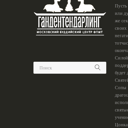
Пусть
или ду
же сек
своих 
негат
тотчас
оконч
Силой
подде
будет
Святе
Сопы 
драго
испол
святы
учени
Цонка