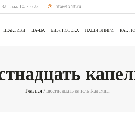
 32. Этаж 10, каб.23
info@fpmt.ru
ПРАКТИКИ
ЦА-ЦА
БИБЛИОТЕКА
НАШИ КНИГИ
КАК П
стнадцать капе
Главная
/
шестнадцать капель Кадампы