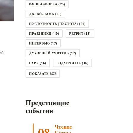
РАСШИФРОВКА
(25)
ДАЛАЙ-ЛАМА
(25)
ПУСТОТНОСТЬ (ПУСТОТА)
(21)
ПРАЗДНИКИ
(19)
РЕТРИТ
(18)
ИНТЕРВЬЮ
(17)
ой
ДУХОВНЫЙ УЧИТЕЛЬ
(17)
ГУРУ
(16)
БОДХИЧИТТА
(16)
ЛОДЖОНГ
(15)
СМЕРТЬ
(14)
ПОКАЗАТЬ ВСЕ
КНИГА
(14)
САГА ДАВА
(13)
НЬЮНГНЕ
(12)
КАРМА
(11)
Предстоящие
ЧЕТЫРЕ БЛАГОРОДНЫЕ ИСТИНЫ
(11)
события
КАЛАЧАКРА
(11)
Чтение
ПРИРОДА УМА
(11)
08
Сутры