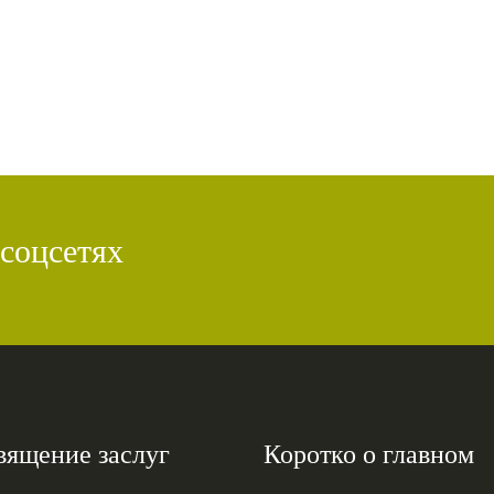
 соцсетях
вящение заслуг
Коротко о главном