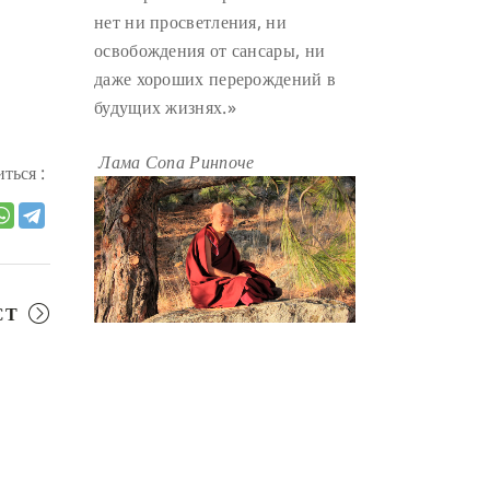
нет ни просветления, ни
ГАНДЕН ЛХАГЬЯМА
(3)
освобождения от сансары, ни
РАВНОСТНОСТЬ
(3)
даже хороших перерождений в
ШАМАТХА
(3)
НИРВАНА
(3)
будущих жизнях.»
СХЕМЫ ЛАМРИМА
(3)
Лама Сопа Ринпоче
ться :
ТРЕНИРОВКА УМА
(3)
МОНАШЕСТВО
(3)
ПРЕДВАРИТЕЛЬНЫЕ ПРАКТИКИ
(3)
МУДРОСТЬ
(3)
СТ
ЧОКОР ДЮЧЕН
(3)
ПОСВЯЩЕНИЕ
(2)
ГНЕВ
(2)
ПРОСТИРАНИЯ
(2)
ДАГРИ РИНПОЧЕ
(2)
ГРУППОВАЯ ПРАКТИКА
(2)