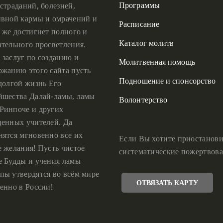
Программы
страданий, болезней,
ивной кармы и омрачений и
Расписание
 же достигнет полного и
Каталог молитв
ательного просветления.
 заслуг по созданию и
Молитвенная помощь
ржанию этого сайта пусть
Подношение и спонсорство
 долгой жизнь Его
йшества Далай-ламы, ламы
Волонтерство
Ринпоче и других
ценных учителей. Да
нятся мгновенно все их
Если Вы хотите приостанови
е желания! Пусть чистое
систематические пожертвова
е Будды и учения ламы
пы утвердятся во всём мире
ОТВЯЗАТЬ КАРТУ
енно в России!