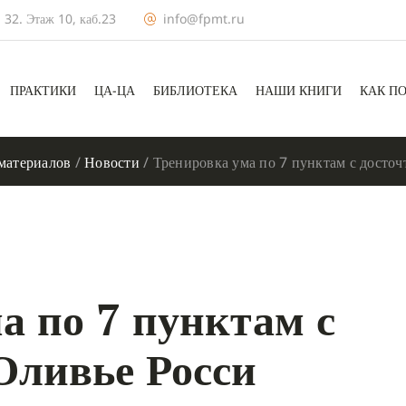
 32. Этаж 10, каб.23
info@fpmt.ru
ПРАКТИКИ
ЦА-ЦА
БИБЛИОТЕКА
НАШИ КНИГИ
КАК П
материалов
/
Новости
/
Тренировка ума по 7 пунктам с досто
а по 7 пунктам с
Оливье Росси