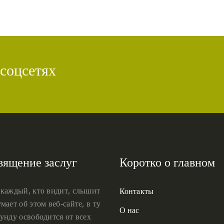
 соцсетях
вящение заслуг
Коротко о главном
 каждый, кто видит, слышит
Контакты
мает об этом веб-сайте, в ту
О нас
унду освободится от всех