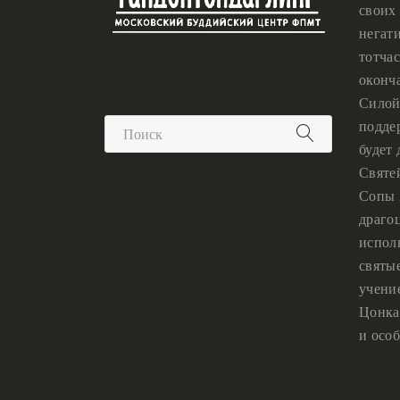
своих 
негат
тотчас
оконч
Силой
подде
будет
Святе
Сопы 
драго
испол
святы
учени
Цонка
и особ