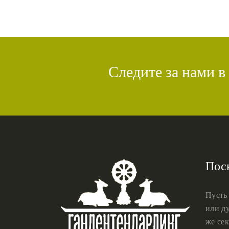
Следите за нами в
Пос
Пусть
или ду
же сек