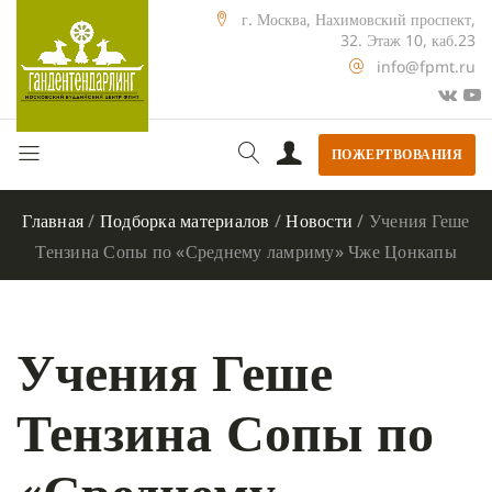
г. Москва, Нахимовский проспект,
32. Этаж 10, каб.23
info@fpmt.ru
ПОЖЕРТВОВАНИЯ
Главная
/
Подборка материалов
/
Новости
/
Учения Геше
Тензина Сопы по «Среднему ламриму» Чже Цонкапы
Учения Геше
Тензина Сопы по
«Среднему