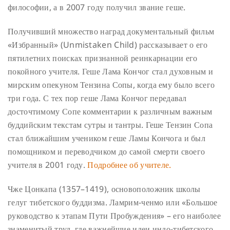
философии, а в 2007 году получил звание геше.
Получивший множество наград документальный фильм
«Избранный» (Unmistaken Child) рассказывает о его
пятилетних поисках признанной реинкарнации его
покойного учителя. Геше Лама Кончог стал духовным и
мирским опекуном Тензина Сопы, когда ему было всего
три года. С тех пор геше Лама Кончог передавал
досточтимому Сопе комментарии к различным важным
буддийским текстам сутры и тантры. Геше Тензин Сопа
стал ближайшим учеником геше Ламы Кончога и был
помощником и переводчиком до самой смерти своего
учителя в 2001 году.
Подробнее об учителе.
Чже Цонкапа
(1357–1419), основоположник школы
гелуг тибетского буддизма. Ламрим-ченмо или «Большое
руководство к этапам Пути Пробуждения» – его наиболее
знаменитый труд, где важнейшие идеи индо-тибетского