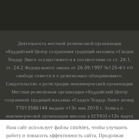
Деятельность местной религиозной организации
«Буддийский Центр сохранения традиций махаяны «Ганден
Тендар Линг» осуществляется в соответствии со ст. 24.1,
ст. 24.2 Федерального закона от 26.09.1997 №125-ФЗ «О
свободе совести и о религиозных объединениях».
Свидетельство о регистрации некоммерческой организации
Местная религиозная организация «Буддийский Центр
сохранения традиций махаяны «Ганден Тендар Линг» номер
77013586144 выдано «13» мая 2010 г. Запись о
некоммерческой организации внесена в ЕГРЮЛ «13» марта
2010 г. за основным государственным регистрационным
Наш сайт использует файлы cookies, чтобы улучшить
номером 1107799015708.
работу и повысить эффективность сайта. Продолжая