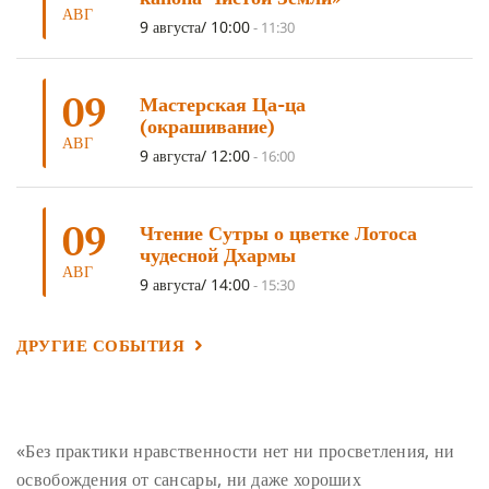
ОЧИСТИТЕЛЬНЫЕ ПРАКТИКИ
(5)
САМ СЕБЕ ПСИХОЛОГ
(5)
АВГ
9 августа/ 10:00
-
11:30
УМ И ЕГО ПОТЕНЦИАЛ
(4)
САДХАНА
(4)
ОТРЕЧЕНИЕ
(4)
ВОСЕМЬ ОБЕТОВ
(4)
09
Мастерская Ца-ца
ПОДНОШЕНИЯ
(4)
ВОСЕМЬ СТРОФ
(4)
(окрашивание)
АВГ
ГАНДЕН ЛХАГЬЯМА
(3)
РАВНОСТНОСТЬ
(3)
9 августа/ 12:00
-
16:00
ШАМАТХА
(3)
НИРВАНА
(3)
СХЕМЫ ЛАМРИМА
(3)
09
ТРЕНИРОВКА УМА
(3)
МОНАШЕСТВО
(3)
Чтение Сутры о цветке Лотоса
чудесной Дхармы
ПРЕДВАРИТЕЛЬНЫЕ ПРАКТИКИ
(3)
МУДРОСТЬ
(3)
АВГ
9 августа/ 14:00
-
15:30
ЧОКОР ДЮЧЕН
(3)
ПОСВЯЩЕНИЕ
(2)
ГНЕВ
(2)
ПРОСТИРАНИЯ
(2)
ДАГРИ РИНПОЧЕ
(2)
ДРУГИЕ СОБЫТИЯ
ГРУППОВАЯ ПРАКТИКА
(2)
ДЕПРЕССИЯ
(2)
СОСТРАДАНИЕ
(2)
СИНГХАНАДА
(2)
ДВЕНАДЦАТЬ ЗВЕНЬЕВ ВЗАИМОЗАВИСИМОГО
«Без практики нравственности нет ни просветления, ни
ПРОИСХОЖДЕНИЯ
(2)
освобождения от сансары, ни даже хороших