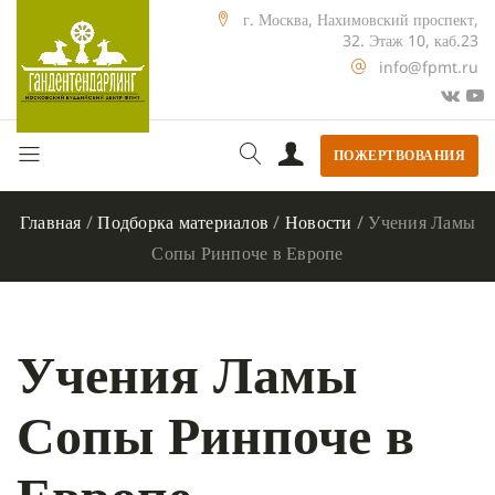
г. Москва, Нахимовский проспект,
32. Этаж 10, каб.23
info@fpmt.ru
ПОЖЕРТВОВАНИЯ
Главная
/
Подборка материалов
/
Новости
/
Учения Ламы
Сопы Ринпоче в Европе
Учения Ламы
Сопы Ринпоче в
Европе