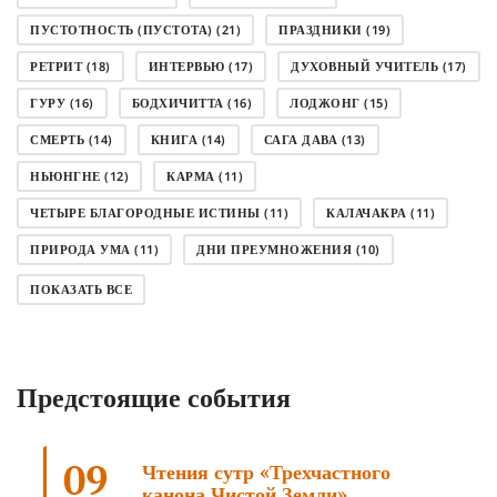
ПУСТОТНОСТЬ (ПУСТОТА)
(21)
ПРАЗДНИКИ
(19)
РЕТРИТ
(18)
ИНТЕРВЬЮ
(17)
ДУХОВНЫЙ УЧИТЕЛЬ
(17)
ГУРУ
(16)
БОДХИЧИТТА
(16)
ЛОДЖОНГ
(15)
СМЕРТЬ
(14)
КНИГА
(14)
САГА ДАВА
(13)
НЬЮНГНЕ
(12)
КАРМА
(11)
ЧЕТЫРЕ БЛАГОРОДНЫЕ ИСТИНЫ
(11)
КАЛАЧАКРА
(11)
ПРИРОДА УМА
(11)
ДНИ ПРЕУМНОЖЕНИЯ
(10)
СОВЕТ
(10)
НЁНДРО
(8)
САНСАРА
(8)
ПОКАЗАТЬ ВСЕ
ДНИ ЧУДЕС
(8)
СТРАДАНИЕ
(7)
КОРОНАВИРУС COVID-19
(7)
ЛОСАР
(7)
Предстоящие события
АНАЛИТИЧЕСКАЯ МЕДИТАЦИЯ
(7)
КАК МЕДИТИРОВАТЬ
(6)
ЦА-ЦА
(6)
ДХАРМА
(6)
ДОСТ. САНГЬЕ КХАНДРО
(6)
09
Чтения сутр «Трехчастного
ТРИ ОСНОВЫ ПУТИ
(5)
ЛХАБАБ ДУЧЕН
(5)
канона Чистой Земли»