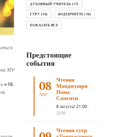
ДУХОВНЫЙ УЧИТЕЛЬ
(17)
ГУРУ
(16)
БОДХИЧИТТА
(16)
ЛОДЖОНГ
(15)
СМЕРТЬ
(14)
ПОКАЗАТЬ ВСЕ
КНИГА
(14)
САГА ДАВА
(13)
НЬЮНГНЕ
(12)
КАРМА
(11)
виться
Предстоящие
ЧЕТЫРЕ БЛАГОРОДНЫЕ ИСТИНЫ
(11)
события
ама
XIV
КАЛАЧАКРА
(11)
Чтения
ПРИРОДА УМА
(11)
08
са
«16
Манджушри
ДНИ ПРЕУМНОЖЕНИЯ
(10)
Нама
вом
АВГ
Самгити
СОВЕТ
(10)
НЁНДРО
(8)
8 августа/ 21:00
-
САНСАРА
(8)
ДНИ ЧУДЕС
(8)
22:00
СТРАДАНИЕ
(7)
Чтения сутр
КОРОНАВИРУС COVID-19
(7)
09
«Трехчастного
ципов,