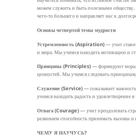
научитесь понимать, что истинное счастье за
можем служить и быть полезными обществу. 
чего-то большего и направляет нас к долгос
Основы четвертой темы мудрости
Устремленность (Aspiration)
— учит ставит
и мира. Мы учимся находить мотивацию и ст
Принципы (Principles)
— формируют морал
ценностей. Мы учимся следовать принципам,
Служение (Service)
— показывает важность
учимся находить радость и удовлетворение в
Отвага (Courage)
— учит преодолевать стра
развиваем способность принимать вызовы и 
ЧЕМУ Я НАУЧУСЬ?