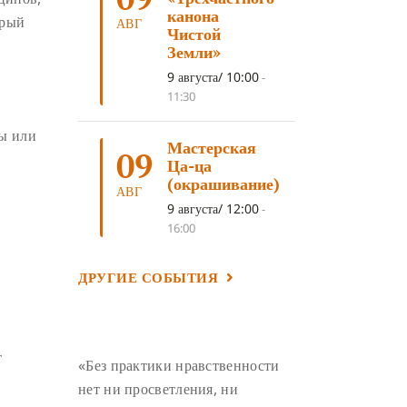
ЛОСАР
(7)
канона
дрый
АВГ
Чистой
АНАЛИТИЧЕСКАЯ МЕДИТАЦИЯ
(7)
Земли»
КАК МЕДИТИРОВАТЬ
(6)
9 августа/ 10:00
-
11:30
ЦА-ЦА
(6)
ДХАРМА
(6)
ДОСТ. САНГЬЕ КХАНДРО
(6)
ры или
Мастерская
09
ТРИ ОСНОВЫ ПУТИ
(5)
Ца-ца
(окрашивание)
ЛХАБАБ ДУЧЕН
(5)
АВГ
9 августа/ 12:00
-
ОЧИСТИТЕЛЬНЫЕ ПРАКТИКИ
(5)
16:00
САМ СЕБЕ ПСИХОЛОГ
(5)
ДРУГИЕ СОБЫТИЯ
УМ И ЕГО ПОТЕНЦИАЛ
(4)
САДХАНА
(4)
ОТРЕЧЕНИЕ
(4)
ВОСЕМЬ ОБЕТОВ
(4)
т
«Без практики нравственности
ПОДНОШЕНИЯ
(4)
нет ни просветления, ни
ВОСЕМЬ СТРОФ
(4)