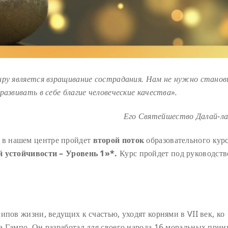
иру является взращивание сострадания. Нам не нужно стано
азвивать в себе благие человеческие качества».
Его Святейшество Далай-л
в нашем центре пройдет
второй поток
образовательного кур
й устойчивости – Уровень 1»*.
Курс пройдет под руководст
ипов жизни, ведущих к счастью, уходят корнями в VII век, ко
а Гампо. Он разработал для своего народа 16 моральных прин