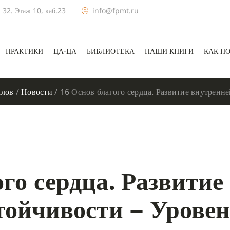
 32. Этаж 10, каб.23
info@fpmt.ru
ПРАКТИКИ
ЦА-ЦА
БИБЛИОТЕКА
НАШИ КНИГИ
КАК П
алов
/
Новости
/
16 Основ благого сердца. Развитие внутренне
го сердца. Развитие
тойчивости – Урове