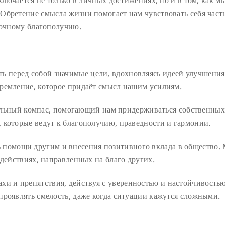
ключается не только в личных достижениях, но и в том, как м
Обретение смысла жизни помогает нам чувствовать себя част
рочному благополучию.
ь перед собой значимые цели, вдохновляясь идеей улучшения
ремление, которое придаёт смысл нашим усилиям.
ьный компас, помогающий нам придерживаться собственных
 которые ведут к благополучию, праведности и гармонии.
 помощи другим и внесения позитивного вклада в общество.
 действиях, направленных на благо других.
хи и препятствия, действуя с уверенностью и настойчивость
проявлять смелость, даже когда ситуации кажутся сложными.