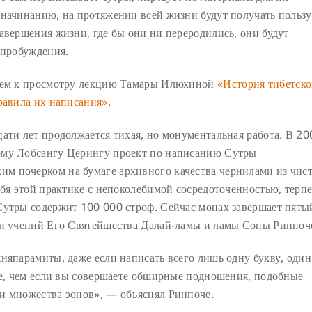
 начинанию, на протяжении всей жизни будут получать пользу
авершения жизни, где бы они ни переродились, они будут
 пробуждения.
дуем к просмотру лекцию Тамары Илюхиной
«История тибетск
равила их написания».
ати лет продолжается тихая, но монументальная работа. В 20
ому Лобсангу Церингу проект по написанию Сутры
м почерком на бумаге архивного качества чернилами из чис
бя этой практике с непоколебимой сосредоточенностью, терп
Сутры содержит 100 000 строф. Сейчас монах завершает пяты
си учений Его Святейшества Далай-ламы и ламы Сопы Ринпоч
няпарамиты, даже если написать всего лишь одну букву, один
ьше, чем если вы совершаете обширные подношения, подобные
и множества эонов», — объяснял Ринпоче.