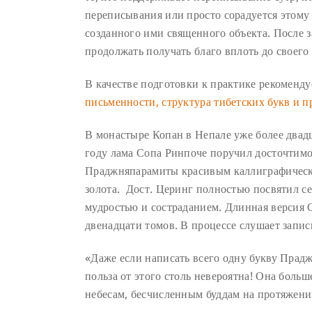
переписывания или просто сорадуется этому
созданного ими священного объекта. После з
продолжать получать благо вплоть до своего
В качестве подготовки к практике рекомен
письменности, структура тибетских букв и п
В монастыре Копан в Непале уже более двадц
году лама Сопа Ринпоче поручил досточтим
Праджняпарамиты красивым каллиграфически
золота. Дост. Церинг полностью посвятил се
мудростью и состраданием. Длинная версия 
двенадцати томов. В процессе слушает запи
«Даже если написать всего одну букву Прадж
польза от этого столь невероятна! Она бол
небесам, бесчисленным буддам на протяжени