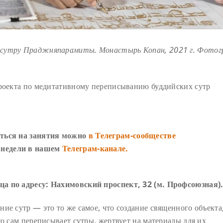
 сутру Праджняпарамиты. Монастырь Копан, 2021 г. Фотог
проекта по медитативному переписыванию буддийских сутр
аться на занятия можно
в Телеграм-сообществе
е недели в нашем
Телеграм-канале.
ца по адресу: Нахимовский проспект, 32 (м. Профсоюзная)
ие сутр — это то же самое, что создание священного объекта,
то сам переписывает сутры, жертвует на материалы для их