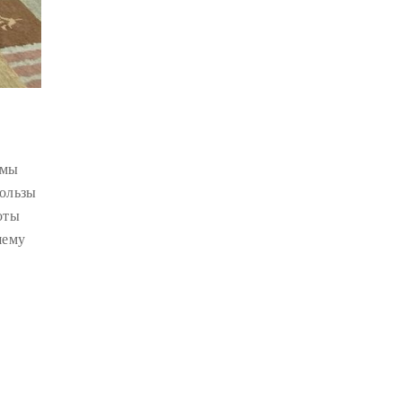
КРИЗИС
(1)
УДОВОЛЬСТВИЕ
(1)
СУТРА ВАДЖРНОГО ОТСЕЧЕНИЯ
(1)
ТХАНГТОНГ ГЬЯЛПО
(1)
ТОНГЛЕН
(1)
 мы
пользы
ГЕШЕ ТЕНЗИН СОПА
(1)
оты
БОЛЬ
(1)
МИЛАРЕПА
(1)
шему
КИРТИ ЦЕНШАБ РИНПОЧЕ
(1)
ДВОЙНАЯ СУТРА
(1)
СТИХИЙНЫЕ БЕДСТВИЯ
(1)