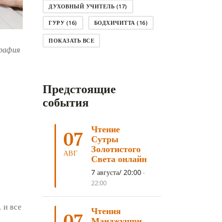
ДУХОВНЫЙ УЧИТЕЛЬ
(17)
ГУРУ
(16)
БОДХИЧИТТА
(16)
ЛОДЖОНГ
(15)
СМЕРТЬ
(14)
ПОКАЗАТЬ ВСЕ
рафия
КНИГА
(14)
САГА ДАВА
(13)
НЬЮНГНЕ
(12)
КАРМА
(11)
Предстоящие
ЧЕТЫРЕ БЛАГОРОДНЫЕ ИСТИНЫ
(11)
события
КАЛАЧАКРА
(11)
Чтение
ПРИРОДА УМА
(11)
07
Сутры
ДНИ ПРЕУМНОЖЕНИЯ
(10)
Золотистого
АВГ
Света онлайн
СОВЕТ
(10)
НЁНДРО
(8)
7 августа/ 20:00
-
САНСАРА
(8)
ДНИ ЧУДЕС
(8)
.
22:00
СТРАДАНИЕ
(7)
 и все
Чтения
КОРОНАВИРУС COVID-19
(7)
07
Манджушри