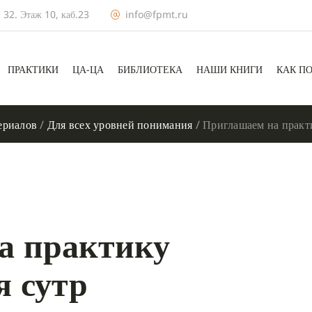
 32. Этаж 10, каб.23
info@fpmt.ru
ПРАКТИКИ
ЦА-ЦА
БИБЛИОТЕКА
НАШИ КНИГИ
КАК П
ериалов
/
Для всех уровней понимания
/
Приглашаем на практ
а практику
я сутр