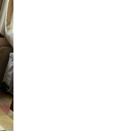
СУТРА ЗОЛОТИСТОГО СВЕТА
(2)
ЧАКРАСАМВАРА
(2)
ПРИРОДА БУДДЫ
(2)
КОНФЛИКТ
(2)
ДНИ БУДДЫ
(2)
НРАВСТВЕННОСТЬ
(2)
УТРЕННИЕ ПРАКТИКИ
(2)
АМИТАЮС
(2)
РАССТАВАНИЕ С ЧЕТЫРЬМЯ
ПРИВЯЗАННОСТЯМИ
(2)
СЕНГХЕ ДРА
(2)
ВЗАИМОЗАВИСИМОСТЬ
(2)
ПРАКТИКА СОРАДОВАНИЯ
(2)
РЕЛИГИЯ
(1)
АТИША
(1)
ДЕНЬ ЧУДЕС
(1)
ИТОГИ
(1)