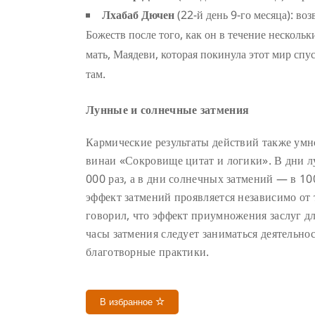
Лхабаб Дючен
(22-й день 9-го месяца): в
Божеств после того, как он в течение несколь
мать, Маядеви, которая покинула этот мир сп
там.
Лунные и солнечные затмения
Кармические результаты действий также умно
винаи «Сокровище цитат и логики». В дни 
000 раз, а в дни солнечных затмений — в 1
эффект затмений проявляется независимо от 
говорил, что эффект приумножения заслуг дл
часы затмения следует заниматься деятельн
благотворные практики.
В избранное