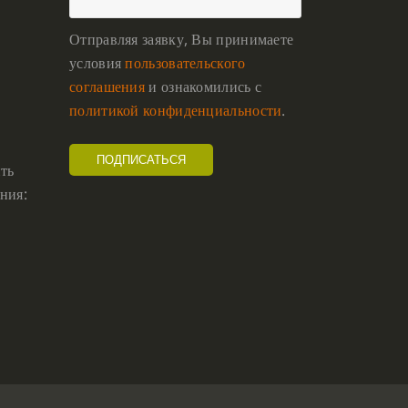
КРИЗИС
(1)
Отправляя заявку, Вы принимаете
УДОВОЛЬСТВИЕ
(1)
условия
пользовательского
соглашения
и ознакомились с
СУТРА ВАДЖРНОГО ОТСЕЧЕНИЯ
(1)
политикой конфиденциальности
.
ТХАНГТОНГ ГЬЯЛПО
(1)
ТОНГЛЕН
(1)
ть
ния:
ГЕШЕ ТЕНЗИН СОПА
(1)
БОЛЬ
(1)
МИЛАРЕПА
(1)
КИРТИ ЦЕНШАБ РИНПОЧЕ
(1)
ДВОЙНАЯ СУТРА
(1)
СТИХИЙНЫЕ БЕДСТВИЯ
(1)