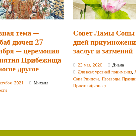
вная тема —
Совет Ламы Сопы
баб дючен 27
дней приумножени
ября — церемония
заслуг и затмений
нятия Прибежища
23 мая, 2020
Диана
ногое другое
Для всех уровней понимания
,
Сопа Ринпоче
,
Переводы
,
Праздн
ктября, 2021
Михаил
Практики(разное)
ости