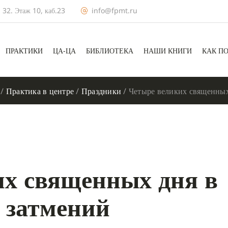
 32. Этаж 10, каб.23
info@fpmt.ru
ПРАКТИКИ
ЦА-ЦА
БИБЛИОТЕКА
НАШИ КНИГИ
КАК П
/
Практика в центре
/
Праздники
/
Четыре великих священных
их священных дня в
и затмений