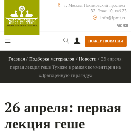
г. Москва, Нахимовский проспект,
32. Этаж 10, каб.23
info@fpmt.ru
ПОЖЕРТВОВАНИЯ
Главная
/
Подборка материалов
/
Новости
/
26 апреля:
первая лекция геше Тукдже в рамках комментария на
«Драгоценную гирлянду»
26 апреля: первая
лекция геше