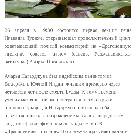
26 апреля в 19:30 состоится первая лекция геше
Нгаванга Тукдже, открывающая продолжительный цикл,
охватывающий полный комментарий на «Драгоценную
гирлянду советов царю» (санскр. Раджапарикатха-
ратнамала) Ачарьи Нагарджуны.
Ачарья Нагарджуна был индийским пандитом из
Видарбхи в Южной Индии, жившим примерно через
четыреста лет после смерти Будды. К тому времени
учения махаяны, не распространявшиеся открыто,
пришли в упадок, и Нагарджуна принял на себя
ответственность за возрождение махаяны посредством
создания философской школы мадхьямаки. В
«Драгоценной гирлянде» Нагарджуна проясняет данное