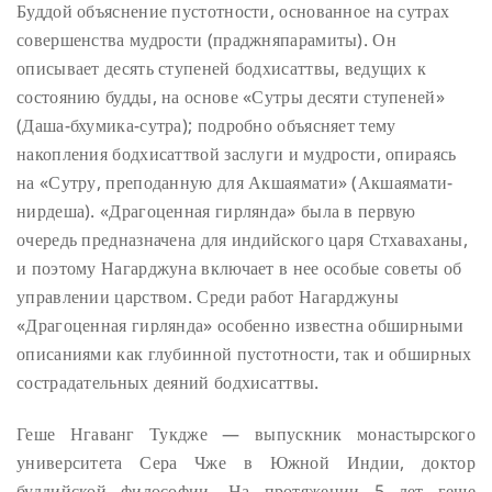
Буддой объяснение пустотности, основанное на сутрах
совершенства мудрости (праджняпарамиты). Он
описывает десять ступеней бодхисаттвы, ведущих к
состоянию будды, на основе «Сутры десяти ступеней»
(Даша-бхумика-сутра); подробно объясняет тему
накопления бодхисаттвой заслуги и мудрости, опираясь
на «Сутру, преподанную для Акшаямати» (Акшаямати-
нирдеша). «Драгоценная гирлянда» была в первую
очередь предназначена для индийского царя Стхаваханы,
и поэтому Нагарджуна включает в нее особые советы об
управлении царством. Среди работ Нагарджуны
«Драгоценная гирлянда» особенно известна обширными
описаниями как глубинной пустотности, так и обширных
сострадательных деяний бодхисаттвы.
Геше Нгаванг Тукдже — выпускник монастырского
университета Сера Чже в Южной Индии, доктор
буддийской философии. На протяжении 5 лет геше