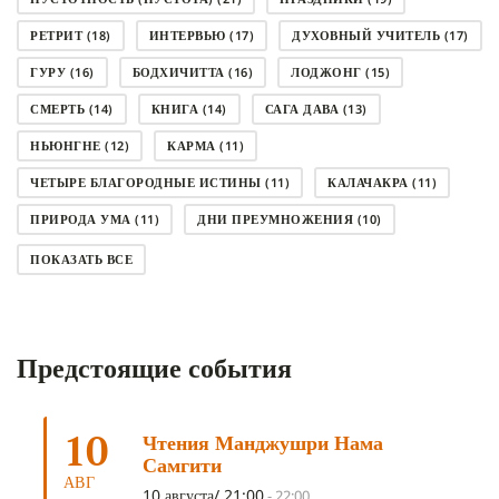
РЕТРИТ
(18)
ИНТЕРВЬЮ
(17)
ДУХОВНЫЙ УЧИТЕЛЬ
(17)
ГУРУ
(16)
БОДХИЧИТТА
(16)
ЛОДЖОНГ
(15)
СМЕРТЬ
(14)
КНИГА
(14)
САГА ДАВА
(13)
НЬЮНГНЕ
(12)
КАРМА
(11)
ЧЕТЫРЕ БЛАГОРОДНЫЕ ИСТИНЫ
(11)
КАЛАЧАКРА
(11)
ПРИРОДА УМА
(11)
ДНИ ПРЕУМНОЖЕНИЯ
(10)
СОВЕТ
(10)
НЁНДРО
(8)
САНСАРА
(8)
ПОКАЗАТЬ ВСЕ
ДНИ ЧУДЕС
(8)
СТРАДАНИЕ
(7)
КОРОНАВИРУС COVID-19
(7)
ЛОСАР
(7)
Предстоящие события
АНАЛИТИЧЕСКАЯ МЕДИТАЦИЯ
(7)
КАК МЕДИТИРОВАТЬ
(6)
ЦА-ЦА
(6)
ДХАРМА
(6)
ДОСТ. САНГЬЕ КХАНДРО
(6)
10
Чтения Манджушри Нама
ТРИ ОСНОВЫ ПУТИ
(5)
ЛХАБАБ ДУЧЕН
(5)
Самгити
ОЧИСТИТЕЛЬНЫЕ ПРАКТИКИ
(5)
САМ СЕБЕ ПСИХОЛОГ
(5)
АВГ
10 августа/ 21:00
-
22:00