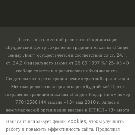
Деятельность местной религиозной организации
«Буддийский Центр сохранения традиций махаяны «Ганден
Тендар Линг» осуществляется в соответствии со ст. 24.1,
ст. 24.2 Федерального закона от 26.09.1997 №125-ФЗ «О
свободе совести и о религиозных объединениях».
Свидетельство о регистрации некоммерческой организации
Местная религиозная организация «Буддийский Центр
сохранения традиций махаяны «Ганден Тендар Линг» номер
77013586144 выдано «13» мая 2010 г. Запись о
некоммерческой организации внесена в ЕГРЮЛ «13» марта
2010 г. за основным государственным регистрационным
Наш сайт использует файлы cookies, чтобы улучшить
номером 1107799015708.
работу и повысить эффективность сайта. Продолжая
Ганден Тендар Линг © 2020 Все права защищены