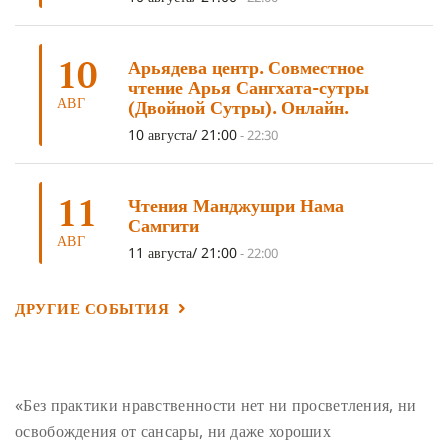
УМ И ЕГО ПОТЕНЦИАЛ
(4)
САДХАНА
(4)
ОТРЕЧЕНИЕ
(4)
ВОСЕМЬ ОБЕТОВ
(4)
10
Арьядева центр. Совместное
ПОДНОШЕНИЯ
(4)
ВОСЕМЬ СТРОФ
(4)
чтение Арья Сангхата-сутры
АВГ
(Двойной Сутры). Онлайн.
ГАНДЕН ЛХАГЬЯМА
(3)
РАВНОСТНОСТЬ
(3)
10 августа/ 21:00
-
22:30
ШАМАТХА
(3)
НИРВАНА
(3)
СХЕМЫ ЛАМРИМА
(3)
ТРЕНИРОВКА УМА
(3)
МОНАШЕСТВО
(3)
11
Чтения Манджушри Нама
ПРЕДВАРИТЕЛЬНЫЕ ПРАКТИКИ
(3)
МУДРОСТЬ
(3)
Самгити
АВГ
ЧОКОР ДЮЧЕН
(3)
ПОСВЯЩЕНИЕ
(2)
ГНЕВ
(2)
11 августа/ 21:00
-
22:00
ПРОСТИРАНИЯ
(2)
ДАГРИ РИНПОЧЕ
(2)
ДРУГИЕ СОБЫТИЯ
ГРУППОВАЯ ПРАКТИКА
(2)
ДЕПРЕССИЯ
(2)
СОСТРАДАНИЕ
(2)
СИНГХАНАДА
(2)
ДВЕНАДЦАТЬ ЗВЕНЬЕВ ВЗАИМОЗАВИСИМОГО
ПРОИСХОЖДЕНИЯ
(2)
«Без практики нравственности нет ни просветления, ни
ПАМЯТКА
(2)
ПРАДЖНЯПАРАМИТА
(2)
освобождения от сансары, ни даже хороших