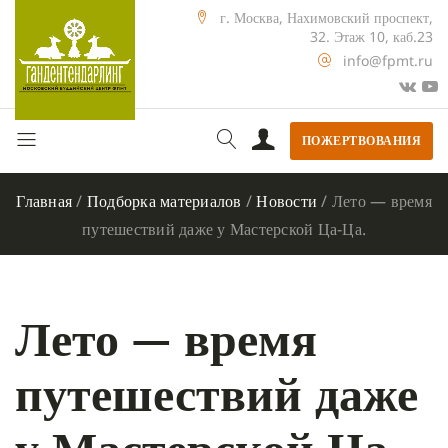
г. Москва, Нахимовский проспект,
32. Этаж 10, каб.23
info@fpmt.ru
ПОЖЕРТВОВАНИЯ
Главная
/
Подборка материалов
/
Новости
/
Лето — время
путешествий даже у Мастерской Ца-Ца.
Лето — время
путешествий даже
у Мастерской Ца-