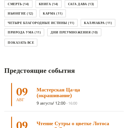
СМЕРТЬ
(14)
КНИГА
(14)
САГА ДАВА
(13)
НЬЮНГНЕ
(12)
КАРМА
(11)
ЧЕТЫРЕ БЛАГОРОДНЫЕ ИСТИНЫ
(11)
КАЛАЧАКРА
(11)
ПРИРОДА УМА
(11)
ДНИ ПРЕУМНОЖЕНИЯ
(10)
СОВЕТ
(10)
НЁНДРО
(8)
САНСАРА
(8)
ПОКАЗАТЬ ВСЕ
ДНИ ЧУДЕС
(8)
СТРАДАНИЕ
(7)
КОРОНАВИРУС COVID-19
(7)
ЛОСАР
(7)
Предстоящие события
АНАЛИТИЧЕСКАЯ МЕДИТАЦИЯ
(7)
КАК МЕДИТИРОВАТЬ
(6)
ЦА-ЦА
(6)
ДХАРМА
(6)
ДОСТ. САНГЬЕ КХАНДРО
(6)
09
Мастерская Ца-ца
ТРИ ОСНОВЫ ПУТИ
(5)
ЛХАБАБ ДУЧЕН
(5)
(окрашивание)
ОЧИСТИТЕЛЬНЫЕ ПРАКТИКИ
(5)
САМ СЕБЕ ПСИХОЛОГ
(5)
АВГ
9 августа/ 12:00
-
16:00
УМ И ЕГО ПОТЕНЦИАЛ
(4)
САДХАНА
(4)
ОТРЕЧЕНИЕ
(4)
ВОСЕМЬ ОБЕТОВ
(4)
09
Чтение Сутры о цветке Лотоса
ПОДНОШЕНИЯ
(4)
ВОСЕМЬ СТРОФ
(4)