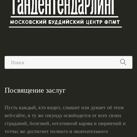
Посвящение заслуг
Пусть каждый, кто видит, слышит или думает об этом
веб-сайте, в ту же секунду освободится от всех своих
страданий, болезней, негативной кармы и омрачений и
тотчас же достигнет полного и окончательного