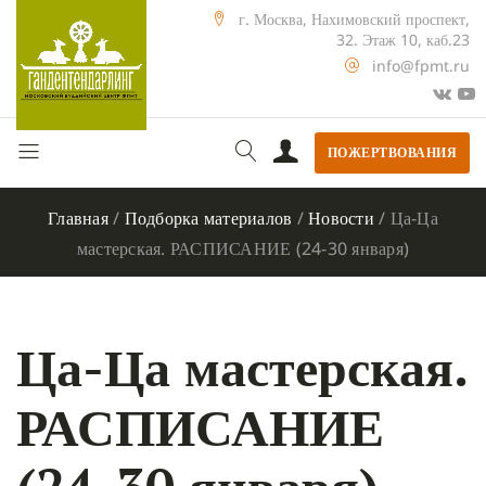
г. Москва, Нахимовский проспект,
32. Этаж 10, каб.23
info@fpmt.ru
ПОЖЕРТВОВАНИЯ
Главная
/
Подборка материалов
/
Новости
/
Ца-Ца
мастерская. РАСПИСАНИЕ (24-30 января)
Ца-Ца мастерская.
РАСПИСАНИЕ
(24-30 января)