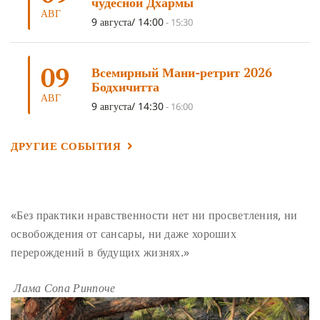
чудесной Дхармы
АВГ
ГАНДЕН ЛХАГЬЯМА
(3)
РАВНОСТНОСТЬ
(3)
9 августа/ 14:00
-
15:30
ШАМАТХА
(3)
НИРВАНА
(3)
СХЕМЫ ЛАМРИМА
(3)
09
ТРЕНИРОВКА УМА
(3)
МОНАШЕСТВО
(3)
Всемирный Мани-ретрит 2026
Бодхичитта
ПРЕДВАРИТЕЛЬНЫЕ ПРАКТИКИ
(3)
МУДРОСТЬ
(3)
АВГ
9 августа/ 14:30
-
16:00
ЧОКОР ДЮЧЕН
(3)
ПОСВЯЩЕНИЕ
(2)
ГНЕВ
(2)
ПРОСТИРАНИЯ
(2)
ДАГРИ РИНПОЧЕ
(2)
ДРУГИЕ СОБЫТИЯ
ГРУППОВАЯ ПРАКТИКА
(2)
ДЕПРЕССИЯ
(2)
СОСТРАДАНИЕ
(2)
СИНГХАНАДА
(2)
ДВЕНАДЦАТЬ ЗВЕНЬЕВ ВЗАИМОЗАВИСИМОГО
«Без практики нравственности нет ни просветления, ни
ПРОИСХОЖДЕНИЯ
(2)
освобождения от сансары, ни даже хороших
ПАМЯТКА
(2)
ПРАДЖНЯПАРАМИТА
(2)
перерождений в будущих жизнях.»
СУТРА СЕРДЦА
(2)
САНГХА
(2)
Лама Сопа Ринпоче
ЧЕТЫРЕ БЕЗМЕРНЫХ
(2)
ТЕРПЕНИЕ
(2)
ЯНГСИ РИНПОЧЕ
(2)
ТИБЕТ
(2)
ЛАМА ЧОПА
(2)