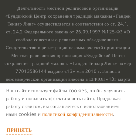
Деятельность местной религиозной организации
«Буддийский Центр сохранения традиций махаяны «Ганден
Тендар Линг» осуществляется в соответствии со ст. 24.1,
ст. 24.2 Федерального закона от 26.09.1997 №125-ФЗ «О
свободе совести и о религиозных объединениях».
Свидетельство о регистрации некоммерческой организации
Местная религиозная организация «Буддийский Центр
сохранения традиций махаяны «Ганден Тендар Линг» номер
77013586144 выдано «13» мая 2010 г. Запись о
некоммерческой организации внесена в ЕГРЮЛ «13» марта
2010 г. за основным государственным регистрационным
Наш сайт использует файлы cookies, чтобы улучшить
номером 1107799015708.
работу и повысить эффективность сайта. Продолжая
Ганден Тендар Линг © 2020 Все права защищены
работу с сайтом, вы соглашаетесь с использованием
Наш адрес : г. Москва, Нахимовский проспект, 32. Этаж
нами cookies и
политикой конфиденциальности
.
10, каб.1023,
ПРИНЯТЬ