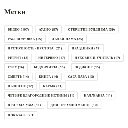
Метки
ВИДЕО
(107)
АУДИО
(87)
ОТКРЫТИЕ БУДДИЗМА
(39)
РАСШИФРОВКА
(25)
ДАЛАЙ-ЛАМА
(25)
ПУСТОТНОСТЬ (ПУСТОТА)
(21)
ПРАЗДНИКИ
(19)
РЕТРИТ
(18)
ИНТЕРВЬЮ
(17)
ДУХОВНЫЙ УЧИТЕЛЬ
(17)
ГУРУ
(16)
БОДХИЧИТТА
(16)
ЛОДЖОНГ
(15)
СМЕРТЬ
(14)
КНИГА
(14)
САГА ДАВА
(13)
НЬЮНГНЕ
(12)
КАРМА
(11)
ЧЕТЫРЕ БЛАГОРОДНЫЕ ИСТИНЫ
(11)
КАЛАЧАКРА
(11)
ПРИРОДА УМА
(11)
ДНИ ПРЕУМНОЖЕНИЯ
(10)
СОВЕТ
(10)
НЁНДРО
(8)
САНСАРА
(8)
ПОКАЗАТЬ ВСЕ
ДНИ ЧУДЕС
(8)
СТРАДАНИЕ
(7)