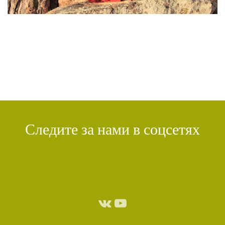
ПРАКТИКА СОРАДОВАНИЯ
(2)
РЕЛИГИЯ
(1)
АТИША
(1)
ДЕНЬ ЧУДЕС
(1)
ИТОГИ
(1)
КРИЗИС
(1)
УДОВОЛЬСТВИЕ
(1)
СУТРА ВАДЖРНОГО ОТСЕЧЕНИЯ
(1)
ТХАНГТОНГ ГЬЯЛПО
(1)
ТОНГЛЕН
(1)
ГЕШЕ ТЕНЗИН СОПА
(1)
БОЛЬ
(1)
МИЛАРЕПА
(1)
КИРТИ ЦЕНШАБ РИНПОЧЕ
(1)
ДВОЙНАЯ СУТРА
(1)
СТИХИЙНЫЕ БЕДСТВИЯ
(1)
Следите за нами в соцсетях