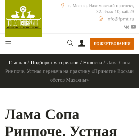
г. Москва, Нахимовский проспект,
32. Этаж 10, каб.23
info@fpmt.ru
ПОЖЕРТВОВАНИЯ
Главная
/
Подборка материалов
/
Новости
/
Лама Сопа
Ринпоче. Устная передача на практику «Принятие Восьми
обетов Махаяны»
Лама Сопа
Ринпоче. Устная