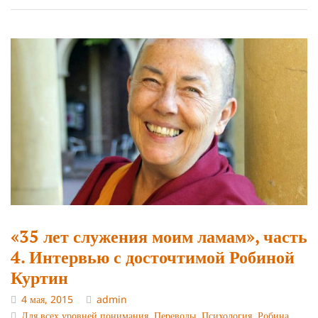
«35 лет служения моим ламам», часть
4. Интервью с досточтимой Робиной
Куртин
4 мая, 2015
admin
Для всех уровней понимания
,
Переводы
,
Психология
,
Робина