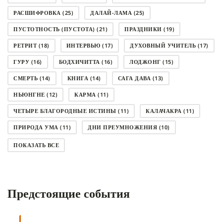
РАСШИФРОВКА
(25)
ДАЛАЙ-ЛАМА
(25)
ПУСТОТНОСТЬ (ПУСТОТА)
(21)
ПРАЗДНИКИ
(19)
РЕТРИТ
(18)
ИНТЕРВЬЮ
(17)
ДУХОВНЫЙ УЧИТЕЛЬ
(17)
ГУРУ
(16)
БОДХИЧИТТА
(16)
ЛОДЖОНГ
(15)
СМЕРТЬ
(14)
КНИГА
(14)
САГА ДАВА
(13)
НЬЮНГНЕ
(12)
КАРМА
(11)
ЧЕТЫРЕ БЛАГОРОДНЫЕ ИСТИНЫ
(11)
КАЛАЧАКРА
(11)
ПРИРОДА УМА
(11)
ДНИ ПРЕУМНОЖЕНИЯ
(10)
СОВЕТ
(10)
НЁНДРО
(8)
САНСАРА
(8)
ПОКАЗАТЬ ВСЕ
ДНИ ЧУДЕС
(8)
СТРАДАНИЕ
(7)
КОРОНАВИРУС COVID-19
(7)
ЛОСАР
(7)
Предстоящие события
АНАЛИТИЧЕСКАЯ МЕДИТАЦИЯ
(7)
КАК МЕДИТИРОВАТЬ
(6)
ЦА-ЦА
(6)
ДХАРМА
(6)
ДОСТ. САНГЬЕ КХАНДРО
(6)