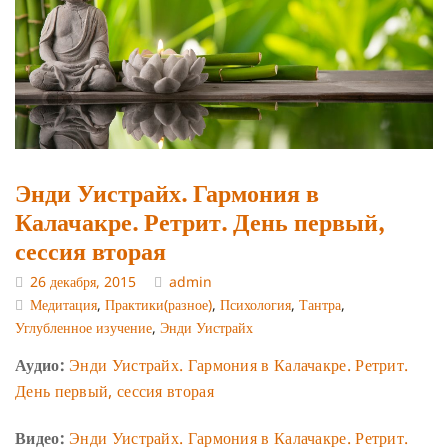
Энди Уистрайх. Гармония в
Калачакре. Ретрит. День первый,
сессия вторая
26 декабря, 2015
admin
Медитация
,
Практики(разное)
,
Психология
,
Тантра
,
Углубленное изучение
,
Энди Уистрайх
Аудио:
Энди Уистрайх. Гармония в Калачакре. Ретрит.
День первый, сессия вторая
Видео:
Энди Уистрайх. Гармония в Калачакре. Ретрит.