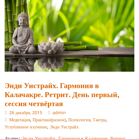
Энди Уистрайх. Гармония в
Калачакре. Ретрит. День первый,
сессия четвёртая
26 декабря, 2015
admin
Медитация
,
Практики(разное)
,
Психология
,
Тантра
,
Углубленное изучение
,
Энди Уистрайх
Аудио:
Энди Уистрайх. Гармония в Калачакре. Ретрит.