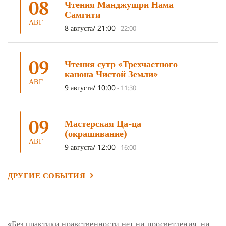
08
Чтения Манджушри Нама
ТРИ ОСНОВЫ ПУТИ
(5)
ЛХАБАБ ДУЧЕН
(5)
Самгити
ОЧИСТИТЕЛЬНЫЕ ПРАКТИКИ
(5)
САМ СЕБЕ ПСИХОЛОГ
(5)
АВГ
8 августа/ 21:00
-
22:00
УМ И ЕГО ПОТЕНЦИАЛ
(4)
САДХАНА
(4)
ОТРЕЧЕНИЕ
(4)
ВОСЕМЬ ОБЕТОВ
(4)
09
Чтения сутр «Трехчастного
ПОДНОШЕНИЯ
(4)
ВОСЕМЬ СТРОФ
(4)
канона Чистой Земли»
АВГ
ГАНДЕН ЛХАГЬЯМА
(3)
РАВНОСТНОСТЬ
(3)
9 августа/ 10:00
-
11:30
ШАМАТХА
(3)
НИРВАНА
(3)
СХЕМЫ ЛАМРИМА
(3)
09
ТРЕНИРОВКА УМА
(3)
МОНАШЕСТВО
(3)
Мастерская Ца-ца
(окрашивание)
ПРЕДВАРИТЕЛЬНЫЕ ПРАКТИКИ
(3)
МУДРОСТЬ
(3)
АВГ
9 августа/ 12:00
-
16:00
ЧОКОР ДЮЧЕН
(3)
ПОСВЯЩЕНИЕ
(2)
ГНЕВ
(2)
ПРОСТИРАНИЯ
(2)
ДАГРИ РИНПОЧЕ
(2)
ДРУГИЕ СОБЫТИЯ
ГРУППОВАЯ ПРАКТИКА
(2)
ДЕПРЕССИЯ
(2)
СОСТРАДАНИЕ
(2)
СИНГХАНАДА
(2)
ДВЕНАДЦАТЬ ЗВЕНЬЕВ ВЗАИМОЗАВИСИМОГО
«Без практики нравственности нет ни просветления, ни