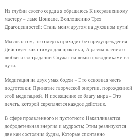
Из глубин своего сердца я обращаюсь
К несравненному
мастеру – ламе Цонкапе,
Воплощению Трех
Драгоценностей:
Стань моим другом на духовном пути!
Мысль о том, что смерть приходит без предупреждения
Действует как стимул для практики,
А размышления о
любви и сострадании
Служат нашими проводниками на
пути.
Медитация на двух умах бодхи –
Это основная часть
подготовки;
Принятие творческой энергии, порожденной
этой медитацией,
И посвящение ее благу мира –
Это
печать, которой скрепляется каждое действие.
В сфере проявленного и пустотного
Накапливаются
добродетельная энергия и мудрость;
Этим реализуются
две каи состояния будды,
Которые спонтанно