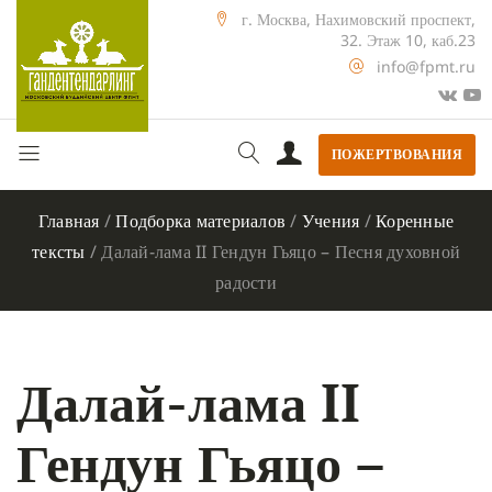
г. Москва, Нахимовский проспект,
32. Этаж 10, каб.23
info@fpmt.ru
ПОЖЕРТВОВАНИЯ
Главная
/
Подборка материалов
/
Учения
/
Коренные
тексты
/
Далай-лама II Гендун Гьяцо – Песня духовной
радости
Далай-лама II
Гендун Гьяцо –