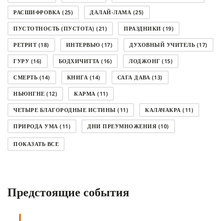
РАСШИФРОВКА
(25)
ДАЛАЙ-ЛАМА
(25)
ПУСТОТНОСТЬ (ПУСТОТА)
(21)
ПРАЗДНИКИ
(19)
РЕТРИТ
(18)
ИНТЕРВЬЮ
(17)
ДУХОВНЫЙ УЧИТЕЛЬ
(17)
ГУРУ
(16)
БОДХИЧИТТА
(16)
ЛОДЖОНГ
(15)
СМЕРТЬ
(14)
КНИГА
(14)
САГА ДАВА
(13)
НЬЮНГНЕ
(12)
КАРМА
(11)
ЧЕТЫРЕ БЛАГОРОДНЫЕ ИСТИНЫ
(11)
КАЛАЧАКРА
(11)
ПРИРОДА УМА
(11)
ДНИ ПРЕУМНОЖЕНИЯ
(10)
СОВЕТ
(10)
НЁНДРО
(8)
САНСАРА
(8)
ПОКАЗАТЬ ВСЕ
ДНИ ЧУДЕС
(8)
СТРАДАНИЕ
(7)
КОРОНАВИРУС COVID-19
(7)
ЛОСАР
(7)
Предстоящие события
АНАЛИТИЧЕСКАЯ МЕДИТАЦИЯ
(7)
КАК МЕДИТИРОВАТЬ
(6)
ЦА-ЦА
(6)
ДХАРМА
(6)
ДОСТ. САНГЬЕ КХАНДРО
(6)