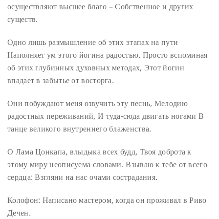
осуществляют высшее благо –
Собственное и других
существ.
Одно лишь размышление об этих этапах на пути
Наполняет ум этого йогина радостью.
Просто вспоминая
об этих глубинных духовных методах,
Этот йогин
впадает в забытье от восторга.
Они побуждают меня озвучить эту песнь,
Мелодию
радостных переживаний,
И туда-сюда двигать ногами
В
танце великого внутреннего блаженства.
О Лама Цонкапа, влыдыка всех будд,
Твоя доброта к
этому миру неописуема словами.
Взываю к тебе от всего
сердца:
Взгляни на нас очами сострадания.
Колофон: Написано мастером, когда он проживал в Риво
Дечен.